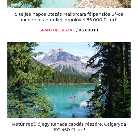
5 teljes napos utazás Mallorcára félpanziós 3*-os
medencés hotellel, repülővel 86.000 Ft-ért!
SPANYOLORSZÁG
/
86.000 FT
Retúr repülőjegy Kanada csodás részére, Calgaryba
192.450 Ft-ért!