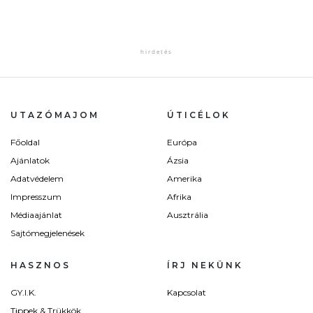
UTAZÓMAJOM
ÚTICÉLOK
Főoldal
Európa
Ajánlatok
Ázsia
Adatvédelem
Amerika
Impresszum
Afrika
Médiaajánlat
Ausztrália
Sajtómegjelenések
HASZNOS
ÍRJ NEKÜNK
GY.I.K.
Kapcsolat
Tippek & Trükkök