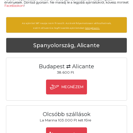
érvényesek. Döntsd gyorsan. Ne maradj le a legjobb ajánlatokról, kövess minket
Facebookon
!
Az ajánlat 187 napja nem frissült. Az árak folyamatosan változhatnak,
ezért célszerű a legfrissebb ajánlatokat
böngészni.
Spanyolország, Alicante
Budapest ⇄ Alicante
38.600 Ft
MEGNÉZEM
Olcsóbb szállások
La Marina 103.000 Ft két főre