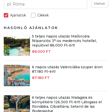
Mehet
Ajánlatok
Cikkek
HASONLÓ AJÁNLATOK
5 teljes napos utazás Mallorcára
félpanziós 3*-os medencés hotellel,
repülővel 86.000 Ft-ért!
86.000 FT
6 napos utazás Valenciába szuper áron
87.180 Ft-ért!
87.180 FT
6 teljes napos utazás Malagára és
környékére 126.300 Ft-ért! Látogass el
Rondába, Gibraltárra, Setenil de las
Bodegasba!