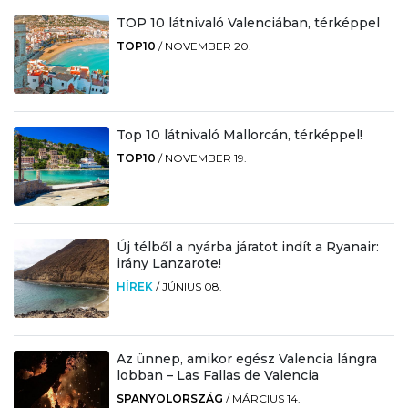
TOP 10 látnivaló Valenciában, térképpel
TOP10
/
NOVEMBER 20.
Top 10 látnivaló Mallorcán, térképpel!
TOP10
/
NOVEMBER 19.
Új télből a nyárba járatot indít a Ryanair:
irány Lanzarote!
HÍREK
/
JÚNIUS 08.
Az ünnep, amikor egész Valencia lángra
lobban – Las Fallas de Valencia
SPANYOLORSZÁG
/
MÁRCIUS 14.