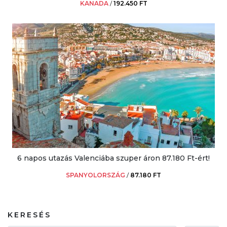
KANADA
/
192.450 FT
6 napos utazás Valenciába szuper áron 87.180 Ft-ért!
SPANYOLORSZÁG
/
87.180 FT
KERESÉS