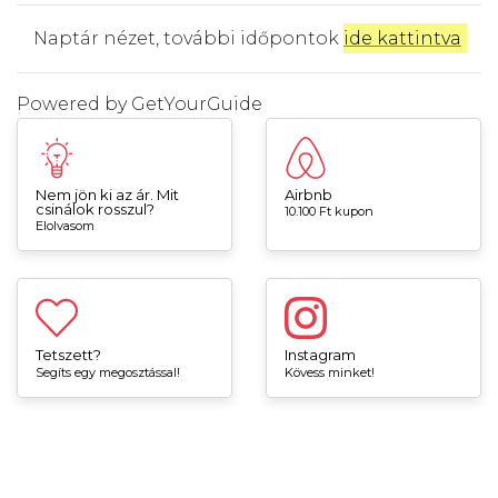
Naptár nézet, további időpontok
ide kattintva
.
Powered by
GetYourGuide
Nem jön ki az ár. Mit
Airbnb
csinálok rosszul?
10.100 Ft kupon
Elolvasom
Tetszett?
Instagram
Segíts egy megosztással!
Kövess minket!