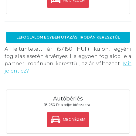
MEGNÉZEM
LEFOGLALOM EGYBEN UTAZÁSI IRODÁN KERESZTÜL
A feltüntetett ár (57.150 HUF) külön, egyéni
foglalás esetén érvényes. Ha egyben foglalod le a
partner irodánkon keresztül, az ár változhat.
Mit
jelent ez?
Autóbérlés
18.250 Ft a teljes időszakra
MEGNÉZEM