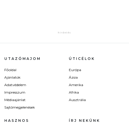
UTAZÓMAJOM
ÚTICÉLOK
Főoldal
Európa
Ajánlatok
Ázsia
Adatvédelem
Amerika
Impresszum
Afrika
Médiaajánlat
Ausztrália
Sajtómegjelenések
HASZNOS
ÍRJ NEKÜNK