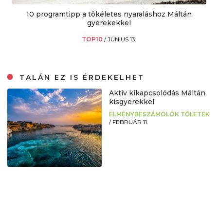
10 programtipp a tökéletes nyaraláshoz Máltán
gyerekekkel
TOP10
/
JÚNIUS 13.
TALÁN EZ IS ÉRDEKELHET
Aktív kikapcsolódás Máltán,
kisgyerekkel
ÉLMÉNYBESZÁMOLÓK TŐLETEK
/
FEBRUÁR 11.