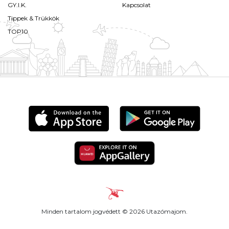
GY.I.K.
Kapcsolat
Tippek & Trükkök
TOP10
Minden tartalom jogvédett © 2026 Utazómajom.