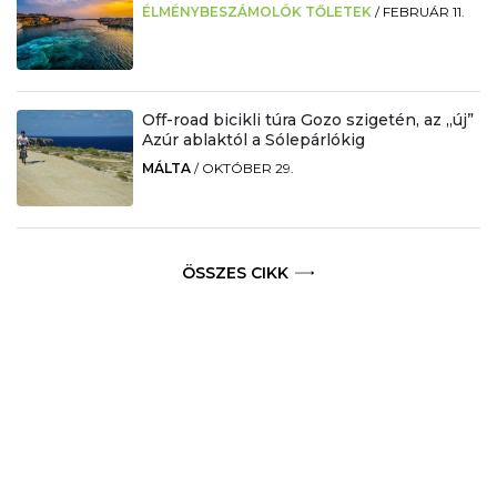
ÉLMÉNYBESZÁMOLÓK TŐLETEK
/
FEBRUÁR 11.
Off-road bicikli túra Gozo szigetén, az „új”
Azúr ablaktól a Sólepárlókig
MÁLTA
/
OKTÓBER 29.
ÖSSZES CIKK