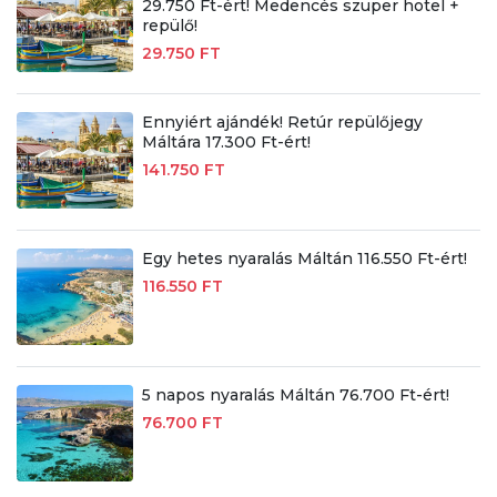
29.750 Ft-ért! Medencés szuper hotel +
repülő!
29.750 FT
Ennyiért ajándék! Retúr repülőjegy
Máltára 17.300 Ft-ért!
141.750 FT
Egy hetes nyaralás Máltán 116.550 Ft-ért!
116.550 FT
5 napos nyaralás Máltán 76.700 Ft-ért!
76.700 FT