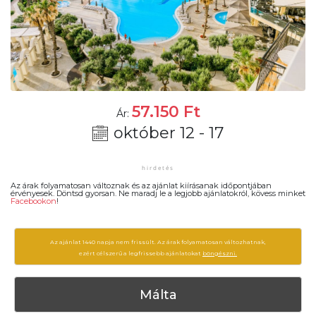
57.150
Ft
Ár:
október 12 - 17
Az árak folyamatosan változnak és az ajánlat kiírásanak időpontjában
érvényesek. Döntsd gyorsan. Ne maradj le a legjobb ajánlatokról, kövess minket
Facebookon
!
Az ajánlat 1440 napja nem frissült. Az árak folyamatosan változhatnak,
ezért célszerű a legfrissebb ajánlatokat
böngészni.
Málta