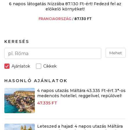
6 napos látogatás Nizzába 87.130 Ft-ért! Fedezd fel az
előkelő környéket!
FRANCIAORSZÁG
/
87.130 FT
KERESÉS
Mehet
Ajánlatok
Cikkek
HASONLÓ AJÁNLATOK
4 napos utazás Máltára 43.335 Ft-ért 3*-os
medencés hotellel, reggelivel, repülővel!
47.335 FT
Leteszed a hajad: 4 napos utazás Máltára