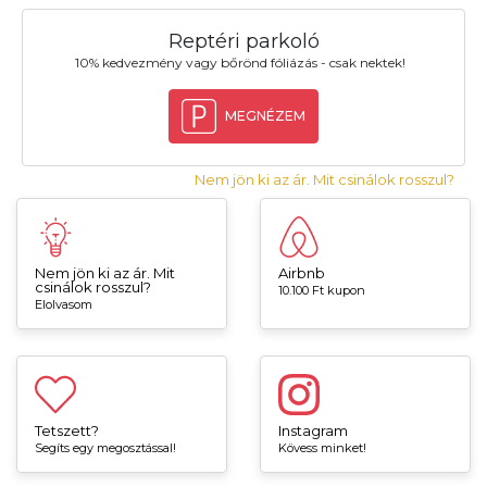
Reptéri parkoló
10% kedvezmény vagy bőrönd fóliázás - csak nektek!
MEGNÉZEM
Nem jön ki az ár. Mit csinálok rosszul?
Nem jön ki az ár. Mit
Airbnb
csinálok rosszul?
10.100 Ft kupon
Elolvasom
Tetszett?
Instagram
Segíts egy megosztással!
Kövess minket!