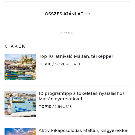
ÖSSZES AJÁNLAT
CIKKEK
Top 10 látnivaló Máltán, térképpel!
TOP10
/
NOVEMBER 11.
10 programtipp a tökéletes nyaraláshoz
Máltán gyerekekkel
TOP10
/
JÚNIUS 13.
Aktív kikapcsolódás Máltán, kisgyerekkel