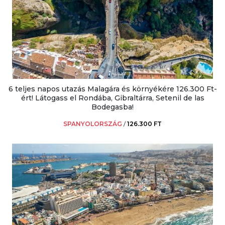
6 teljes napos utazás Malagára és környékére 126.300 Ft-
ért! Látogass el Rondába, Gibraltárra, Setenil de las
Bodegasba!
SPANYOLORSZÁG
/
126.300 FT