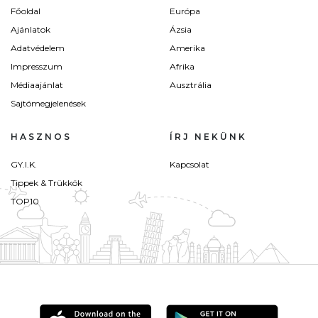
Főoldal
Európa
Ajánlatok
Ázsia
Adatvédelem
Amerika
Impresszum
Afrika
Médiaajánlat
Ausztrália
Sajtómegjelenések
HASZNOS
ÍRJ NEKÜNK
GY.I.K.
Kapcsolat
Tippek & Trükkök
TOP10