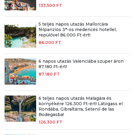
133.500 FT
5 teljes napos utazás Mallorcára
félpanziós 3*-os medencés hotellel,
repülővel 86.000 Ft-ért!
86.000 FT
6 napos utazás Valenciába szuper áron
87.180 Ft-ért!
87.180 FT
6 teljes napos utazás Malagára és
környékére 126.300 Ft-ért! Látogass el
Rondába, Gibraltárra, Setenil de las
Bodegasba!
126.300 FT