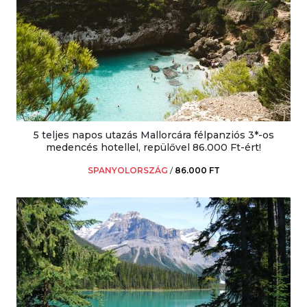
5 teljes napos utazás Mallorcára félpanziós 3*-os
medencés hotellel, repülővel 86.000 Ft-ért!
SPANYOLORSZÁG
/
86.000 FT