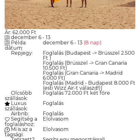
Ár:
62.000
Ft
december 6 - 13
Példa
december 6 - 13
(8 nap)
dátum:
Repjegy:
Foglalás
(Budapest -> Brüsszel 2.500
Ft )
Foglalás
(Brüsszel -> Gran Canaria
10.500 Ft)
Foglalás
(Gran Canaria -> Madrid
6.000 Ft)
Foglalás
(Madrid - Budapest 8.000 Ft
(esti Wizz Air-t válaszd!))
Olcsóbb
Foglalás
72.000 Ft két főre
szállások:
Luxus
Foglalás
szállások:
Airbnb:
Foglalás
Segítség a
Elolvasom
foglaláshoz:
Mi is az a
Elolvasom
tagsági:
Tetszett?
Segíts egy megosztással!