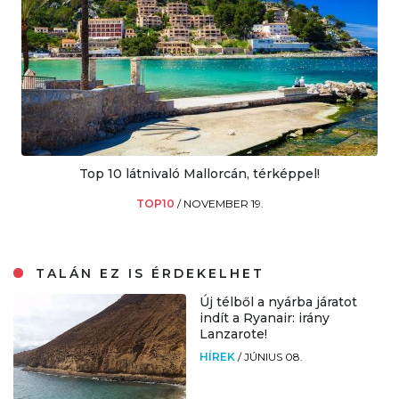
Top 10 látnivaló Mallorcán, térképpel!
TOP10
/
NOVEMBER 19.
TALÁN EZ IS ÉRDEKELHET
Új télből a nyárba járatot
indít a Ryanair: irány
Lanzarote!
HÍREK
/
JÚNIUS 08.