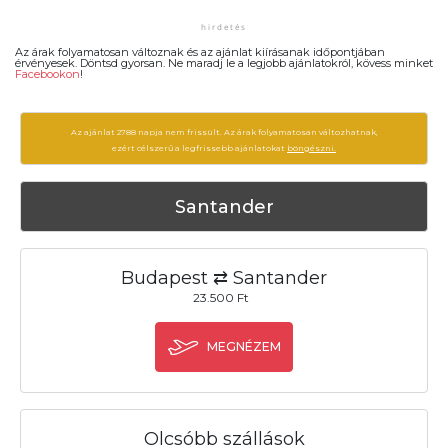
Az árak folyamatosan változnak és az ajánlat kiírásanak időpontjában
érvényesek. Döntsd gyorsan. Ne maradj le a legjobb ajánlatokról, kövess minket
Facebookon
!
Az ajánlat 2788 napja nem frissült. Az árak folyamatosan változhatnak,
ezért célszerű a legfrissebb ajánlatokat
böngészni.
Santander
Budapest ⇄ Santander
23.500 Ft
MEGNÉZEM
Olcsóbb szállások