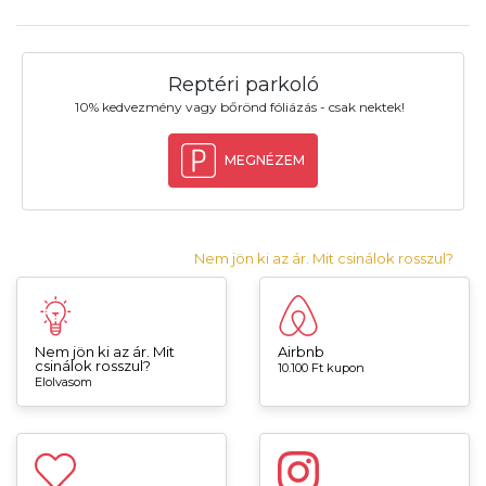
Reptéri parkoló
10% kedvezmény vagy bőrönd fóliázás - csak nektek!
MEGNÉZEM
Nem jön ki az ár. Mit csinálok rosszul?
Nem jön ki az ár. Mit
Airbnb
csinálok rosszul?
10.100 Ft kupon
Elolvasom