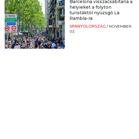
Barcelona visszacsábítaná a
helyieket a folyton
turistáktól nyüzsgő La
Rambla-ra
SPANYOLORSZÁG
/
NOVEMBER
02.