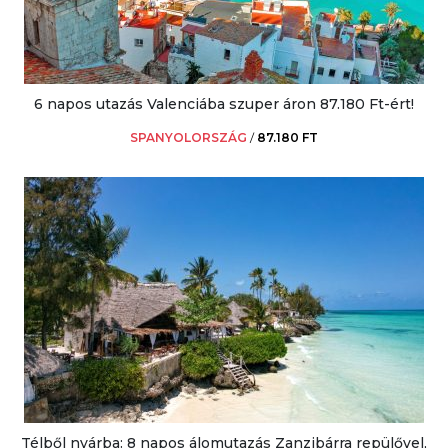
6 napos utazás Valenciába szuper áron 87.180 Ft-ért!
SPANYOLORSZÁG
/
87.180 FT
Télből nyárba: 8 napos álomutazás Zanzibárra repülővel,