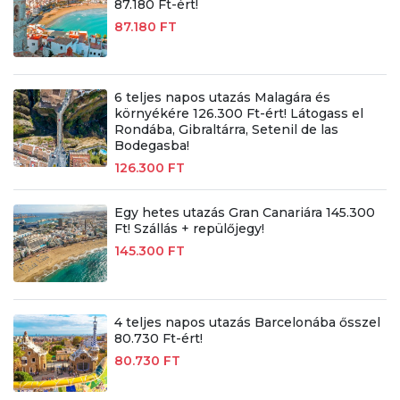
87.180 Ft-ért!
87.180 FT
6 teljes napos utazás Malagára és
környékére 126.300 Ft-ért! Látogass el
Rondába, Gibraltárra, Setenil de las
Bodegasba!
126.300 FT
Egy hetes utazás Gran Canariára 145.300
Ft! Szállás + repülőjegy!
145.300 FT
4 teljes napos utazás Barcelonába ősszel
80.730 Ft-ért!
80.730 FT