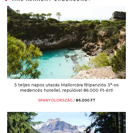
5 teljes napos utazás Mallorcára félpanziós 3*-os
medencés hotellel, repülővel 86.000 Ft-ért!
SPANYOLORSZÁG
/
86.000 FT