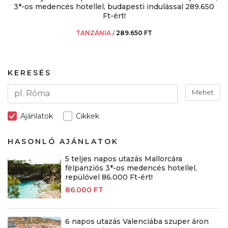
3*-os medencés hotellel, budapesti indulással 289.650
Ft-ért!
TANZÁNIA
/
289.650 FT
KERESÉS
Mehet
Ajánlatok
Cikkek
HASONLÓ AJÁNLATOK
5 teljes napos utazás Mallorcára
félpanziós 3*-os medencés hotellel,
repülővel 86.000 Ft-ért!
86.000 FT
6 napos utazás Valenciába szuper áron