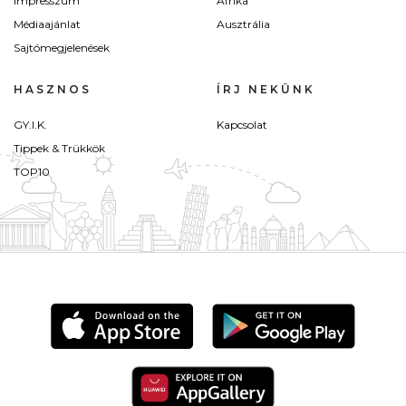
Impresszum
Afrika
Médiaajánlat
Ausztrália
Sajtómegjelenések
HASZNOS
ÍRJ NEKÜNK
GY.I.K.
Kapcsolat
Tippek & Trükkök
TOP10