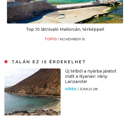
Top 10 látnivaló Mallorcán, térképpel!
TOP10
/
NOVEMBER 19.
TALÁN EZ IS ÉRDEKELHET
Új télből a nyárba járatot
indít a Ryanair: irány
Lanzarote!
HÍREK
/
JÚNIUS 08.