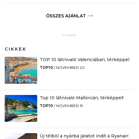
ÖSSZES AJÁNLAT
CIKKEK
TOP 10 látnivaló Valenciában, térképpel
TOP10
/
NOVEMBER 20.
Top 10 látnivaló Mallorcán, térképpel!
TOP10
/
NOVEMBER 19.
Új télből a nyárba járatot indít a Ryanair: