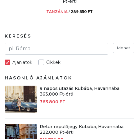
Ft-ért!
TANZÁNIA
/
289.650 FT
KERESÉS
Mehet
Ajánlatok
Cikkek
HASONLÓ AJÁNLATOK
9 napos utazás Kubába, Havannába
363.800 Ft-ért!
363.800 FT
Retúr repülőjegy Kubába, Havannába
222.000 Ft-ért!