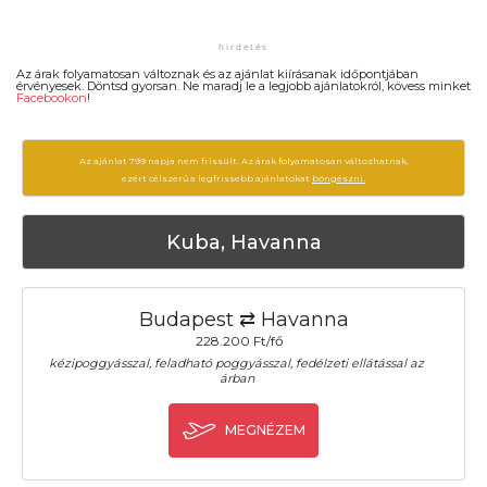
Az árak folyamatosan változnak és az ajánlat kiírásanak időpontjában
érvényesek. Döntsd gyorsan. Ne maradj le a legjobb ajánlatokról, kövess minket
Facebookon
!
Az ajánlat 799 napja nem frissült. Az árak folyamatosan változhatnak,
ezért célszerű a legfrissebb ajánlatokat
böngészni.
Kuba, Havanna
Budapest ⇄ Havanna
228.200 Ft/fő
kézipoggyásszal, feladható poggyásszal, fedélzeti ellátással az
árban
MEGNÉZEM