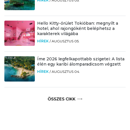
HÍREK
/
AUGUSZTUS 05.
Hello Kitty-őrület Tokióban: megnyílt a
hotel, ahol rajongóként beléphetsz a
karakterek világába
HÍREK
/
AUGUSZTUS 05.
Íme 2026 legfelkapottabb szigetei: A lista
élén egy karibi álomparadicsom végzett
HÍREK
/
AUGUSZTUS 04.
ÖSSZES CIKK