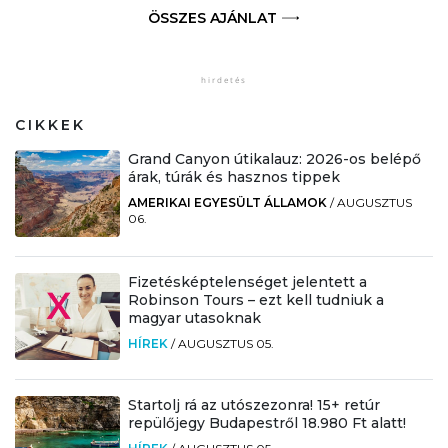
ÖSSZES AJÁNLAT
CIKKEK
Grand Canyon útikalauz: 2026-os belépő
árak, túrák és hasznos tippek
AMERIKAI EGYESÜLT ÁLLAMOK
/
AUGUSZTUS
06.
Fizetésképtelenséget jelentett a
Robinson Tours – ezt kell tudniuk a
magyar utasoknak
HÍREK
/
AUGUSZTUS 05.
Startolj rá az utószezonra! 15+ retúr
repülőjegy Budapestről 18.980 Ft alatt!