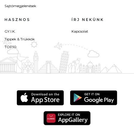
Sajtómegjelenések
HASZNOS
ÍRJ NEKÜNK
GY.I.K.
Kapcsolat
Tippek & Trükkök
TOP10