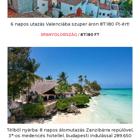
6 napos utazás Valenciába szuper áron 87.180 Ft-ért!
SPANYOLORSZÁG
/
87.180 FT
Télből nyárba: 8 napos álomutazás Zanzibárra repülővel,
3*-os medencés hotellel, budapesti indulással 289.650