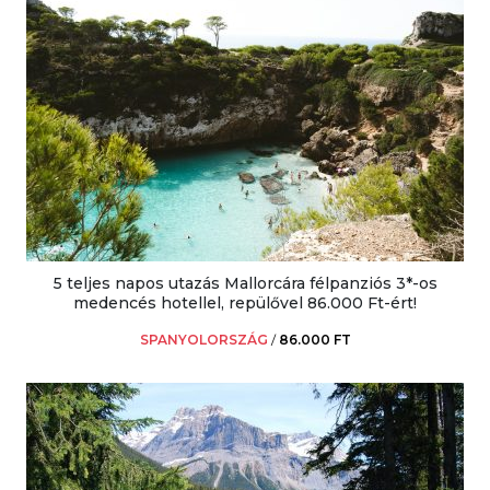
5 teljes napos utazás Mallorcára félpanziós 3*-os
medencés hotellel, repülővel 86.000 Ft-ért!
SPANYOLORSZÁG
/
86.000 FT