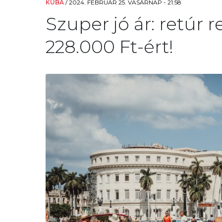
KUBA
/
2024. FEBRUÁR 25. VASÁRNAP - 21:58
Szuper jó ár: retúr
228.000 Ft-ért!