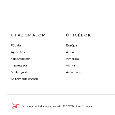
UTAZÓMAJOM
ÚTICÉLOK
Főoldal
Európa
Ajánlatok
Ázsia
Adatvédelem
Amerika
Impresszum
Afrika
Médiaajánlat
Ausztrália
Sajtómegjelenések
Minden tartalom jogvédett © 2026 Utazómajom.