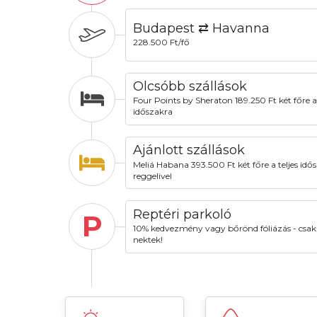
Budapest ⇄ Havanna
228.500 Ft/fő
Olcsóbb szállások
Four Points by Sheraton 189.250 Ft két főre a 
időszakra
Ajánlott szállások
Meliá Habana 393.500 Ft két főre a teljes idő
reggelivel
Reptéri parkoló
P
10% kedvezmény vagy bőrönd fóliázás - csak
nektek!