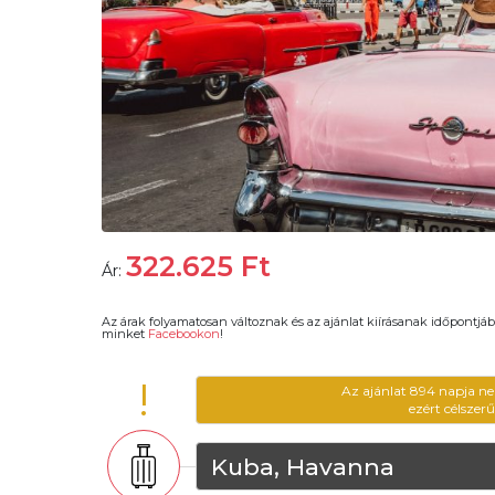
322.625
Ft
Ár:
Az árak folyamatosan változnak és az ajánlat kiírásanak időpontjáb
minket
Facebookon
!
!
Az ajánlat 894 napja ne
ezért célszer
Kuba, Havanna