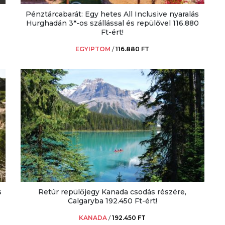
Pénztárcabarát: Egy hetes All Inclusive nyaralás
Hurghadán 3*-os szállással és repülővel 116.880
Ft-ért!
EGYIPTOM
/
116.880 FT
s
Retúr repülőjegy Kanada csodás részére,
Calgaryba 192.450 Ft-ért!
KANADA
/
192.450 FT