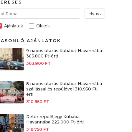
KERESÉS
Mehet
Ajánlatok
Cikkek
HASONLÓ AJÁNLATOK
9 napos utazás Kubába, Havannába
363.800 Ft-ért!
363.800 FT
8 napos utazás Kubába, Havannába
szállással és repülővel 310.950 Ft-
ért!
310.950 FT
Retúr repülőjegy Kubába,
Havannába 222.000 Ft-ért!
319.750 FT