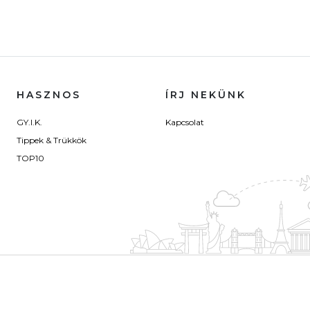
HASZNOS
ÍRJ NEKÜNK
GY.I.K.
Kapcsolat
Tippek & Trükkök
TOP10