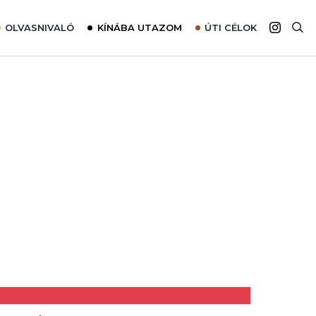
OLVASNIVALÓ
KÍNÁBA UTAZOM
ÚTI CÉLOK
Top 10 látnivalók térképpel
Európa
Tudnivalók az ajánlatok lefoglalásához
Ázsia
Tippek & Trükkök
Amerika
Utazómajom – CitySIM kártya a világutazóknak
Afrika
Interjú
Ausztrália
Élménybeszámolók
Szállodalátogatás
Sajtómegjelenések