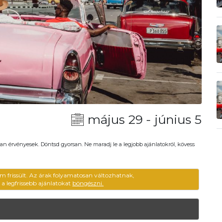
május 29 - június 5
an érvényesek. Döntsd gyorsan. Ne maradj le a legjobb ajánlatokról, kövess
m frissült. Az árak folyamatosan változhatnak,
ű a legfrissebb ajánlatokat
böngészni.