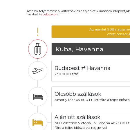
Az árak folyamatosan változnak és az ajánlat kiírásanak időpontjáb
minket
Facebookon
!
!
Az ajánlat 908 napja ne
ezért célszer
Kuba, Havanna
Budapest ⇄ Havanna
230.900 Ft/fő
Olcsóbb szállások
Amor y Mar 64.600 Ft két főre a teljes idősz
Ajánlott szállások
NH Collection Victoria La Habana 482.500 Ft
főre a teljes időszakra reggelivel