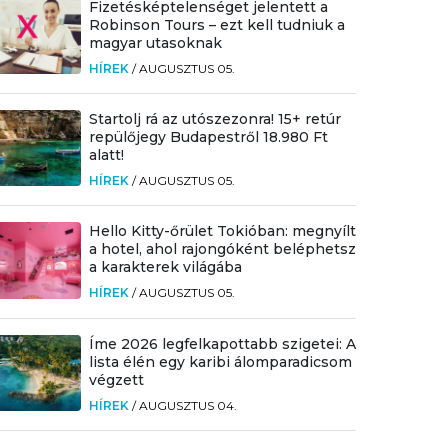
Fizetésképtelenséget jelentett a
Robinson Tours – ezt kell tudniuk a
magyar utasoknak
HÍREK
/
AUGUSZTUS 05.
Startolj rá az utószezonra! 15+ retúr
repülőjegy Budapestről 18.980 Ft
alatt!
HÍREK
/
AUGUSZTUS 05.
Hello Kitty-őrület Tokióban: megnyílt
a hotel, ahol rajongóként beléphetsz
a karakterek világába
HÍREK
/
AUGUSZTUS 05.
Íme 2026 legfelkapottabb szigetei: A
lista élén egy karibi álomparadicsom
végzett
HÍREK
/
AUGUSZTUS 04.