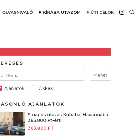
OLVASNIVALÓ
KÍNÁBA UTAZOM
ÚTI CÉLOK
Top 10 látnivalók térképpel
Európa
Tudnivalók az ajánlatok lefoglalásához
Ázsia
Tippek & Trükkök
Amerika
Utazómajom – CitySIM kártya a világutazóknak
Afrika
KERESÉS
Interjú
Ausztrália
Mehet
Élménybeszámolók
Ajánlatok
Cikkek
Szállodalátogatás
Sajtómegjelenések
HASONLÓ AJÁNLATOK
9 napos utazás Kubába, Havannába
363.800 Ft-ért!
363.800 FT