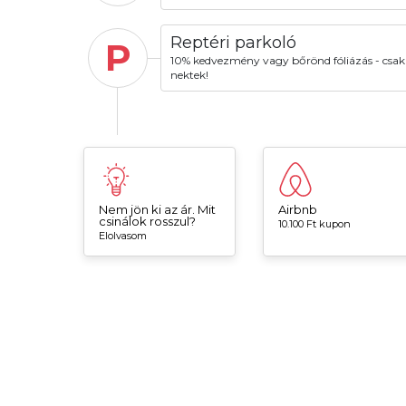
Reptéri parkoló
P
10% kedvezmény vagy bőrönd fóliázás - csak
nektek!
Nem jön ki az ár. Mit
Airbnb
csinálok rosszul?
10.100 Ft kupon
Elolvasom