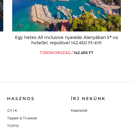
Egy hetes All Inclusive nyaralás Alanyában 5*-os
hotellel, repülővel 142.450 Ft-ért!
TÖRÖKORSZÁG
/
142.450 FT
HASZNOS
ÍRJ NEKÜNK
GY.I.K.
Kapcsolat
Tippek & Trükkök
TOP10