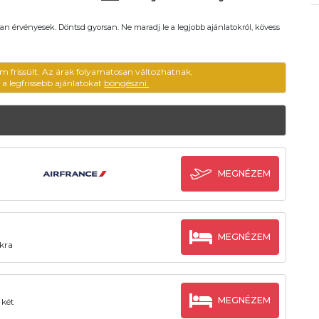
an érvényesek. Döntsd gyorsan. Ne maradj le a legjobb ajánlatokról, kövess
m frissült. Az árak folyamatosan változhatnak,
ű a legfrissebb ajánlatokat
böngészni.
MEGNÉZEM
MEGNÉZEM
akra
MEGNÉZEM
 két