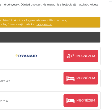
an érvényesek. Döntsd gyorsan. Ne maradj le a legjobb ajánlatokról, kövess
em frissült. Az árak folyamatosan változhatnak,
ű a legfrissebb ajánlatokat
böngészni.
MEGNÉZEM
MEGNÉZEM
dőszakra
MEGNÉZEM
főre a