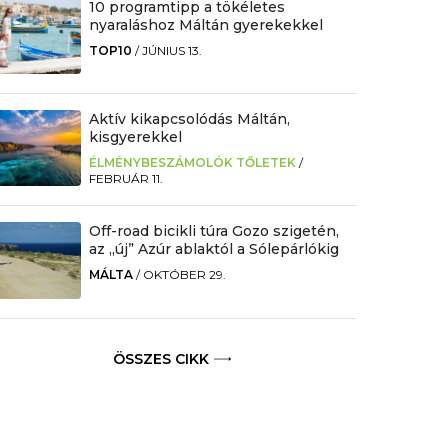
10 programtipp a tökéletes
nyaraláshoz Máltán gyerekekkel
TOP10
/
JÚNIUS 13.
Aktív kikapcsolódás Máltán,
kisgyerekkel
ÉLMÉNYBESZÁMOLÓK TŐLETEK
/
FEBRUÁR 11.
Off-road bicikli túra Gozo szigetén,
az „új” Azúr ablaktól a Sólepárlókig
MÁLTA
/
OKTÓBER 29.
ÖSSZES CIKK