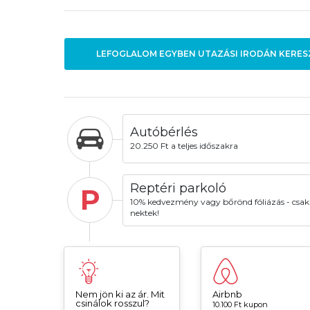
LEFOGLALOM EGYBEN UTAZÁSI IRODÁN KERES
Autóbérlés
20.250 Ft a teljes időszakra
Reptéri parkoló
P
10% kedvezmény vagy bőrönd fóliázás - csak
nektek!
Nem jön ki az ár. Mit
Airbnb
csinálok rosszul?
10.100 Ft kupon