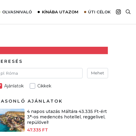
OLVASNIVALÓ
KÍNÁBA UTAZOM
ÚTI CÉLOK
Top 10 látnivalók térképpel
Európa
Tudnivalók az ajánlatok lefoglalásához
Ázsia
Tippek & Trükkök
Amerika
Utazómajom – CitySIM kártya a világutazóknak
Afrika
KERESÉS
Interjú
Ausztrália
Mehet
Élménybeszámolók
Ajánlatok
Cikkek
Szállodalátogatás
Sajtómegjelenések
HASONLÓ AJÁNLATOK
4 napos utazás Máltára 43.335 Ft-ért
3*-os medencés hotellel, reggelivel,
repülővel!
47.335 FT