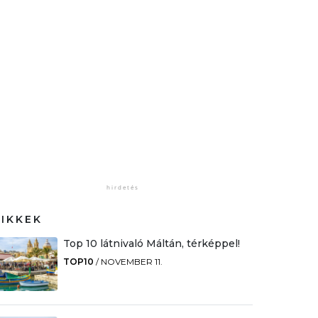
CIKKEK
Top 10 látnivaló Máltán, térképpel!
TOP10
/
NOVEMBER 11.