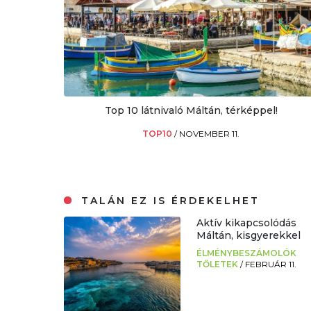
Top 10 látnivaló Máltán, térképpel!
TOP10
/
NOVEMBER 11.
TALÁN EZ IS ÉRDEKELHET
Aktív kikapcsolódás
Máltán, kisgyerekkel
ÉLMÉNYBESZÁMOLÓK
TŐLETEK
/
FEBRUÁR 11.