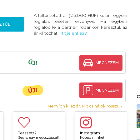
A feltüntetett ár (135.000 HUF) külön, egyéni
foglalás esetén érvényes. Ha egyben
ZTÜL
foglalod le a partner irodánkon keresztül, az
ár változhat.
Mit jelent ez?
ÚJ!
MEGNÉZEM
ÚJ!
MEGNÉZEM
Nem jön ki az ár. Mit csinálok rosszul?
Tetszett?
Instagram
Segíts egy megosztással!
Kövess minket!