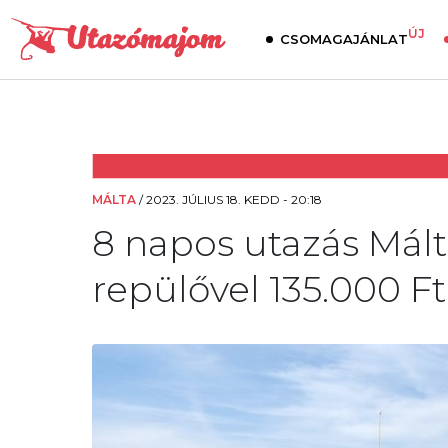
ÚJ
CSOMAGAJÁNLAT
MÁLTA
/
2023. JÚLIUS 18. KEDD - 20:18
8 napos utazás Máltá
repülővel 135.000 Ft