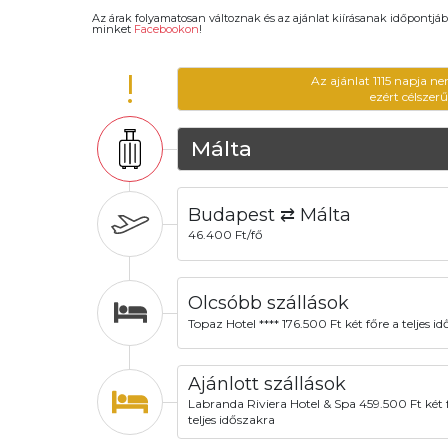
Az árak folyamatosan változnak és az ajánlat kiírásanak időpontjáb
minket
Facebookon
!
!
Az ajánlat 1115 napja n
ezért célszer
Málta
Budapest ⇄ Málta
46.400 Ft/fő
Olcsóbb szállások
Topaz Hotel **** 176.500 Ft két főre a teljes i
Ajánlott szállások
Labranda Riviera Hotel & Spa 459.500 Ft két 
teljes időszakra