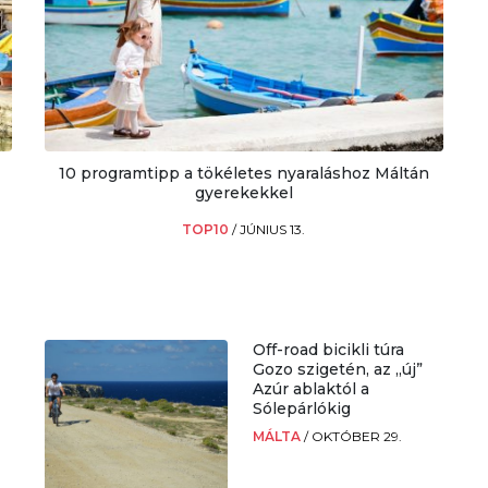
10 programtipp a tökéletes nyaraláshoz Máltán
gyerekekkel
TOP10
/
JÚNIUS 13.
Off-road bicikli túra
Gozo szigetén, az „új”
Azúr ablaktól a
Sólepárlókig
MÁLTA
/
OKTÓBER 29.