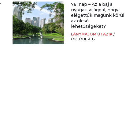
r
76. nap – Az a baj a
nyugati világgal, hogy
elégettük magunk körül
az olcsó
lehetőségeket?
LÁNYMAJOM UTAZIK
/
OKTÓBER 18.