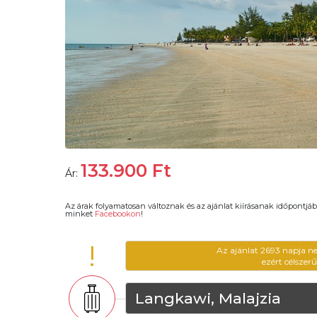
133.900
Ft
Ár:
Az árak folyamatosan változnak és az ajánlat kiírásanak időpontjáb
minket
Facebookon
!
!
Az ajánlat 2693 napja n
ezért célszer
Langkawi, Malajzia