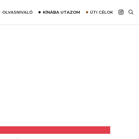
OLVASNIVALÓ
KÍNÁBA UTAZOM
ÚTI CÉLOK
Top 10 látnivalók térképpel
Európa
Tudnivalók az ajánlatok lefoglalásához
Ázsia
Tippek & Trükkök
Amerika
Utazómajom – CitySIM kártya a világutazóknak
Afrika
Interjú
Ausztrália
Élménybeszámolók
Szállodalátogatás
Sajtómegjelenések