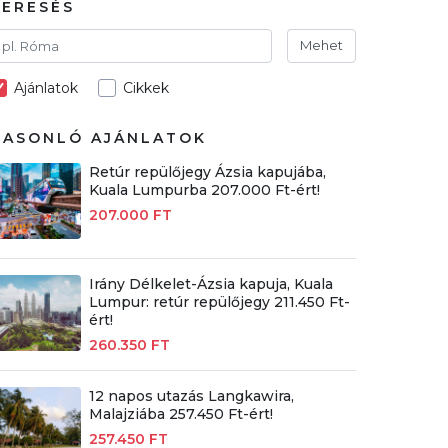
KERESÉS
Mehet
Ajánlatok
Cikkek
HASONLÓ AJÁNLATOK
Retúr repülőjegy Ázsia kapujába,
Kuala Lumpurba 207.000 Ft-ért!
207.000 FT
Irány Délkelet-Ázsia kapuja, Kuala
Lumpur: retúr repülőjegy 211.450 Ft-
ért!
260.350 FT
12 napos utazás Langkawira,
Malajziába 257.450 Ft-ért!
257.450 FT