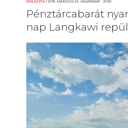
MALAJZIA
/
2019. MÁRCIUS 24. VASÁRNAP - 21:50
Pénztárcabarát nyar
nap Langkawi repülő