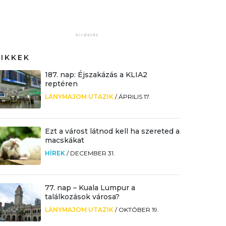
CIKKEK
187. nap: Éjszakázás a KLIA2
reptéren
LÁNYMAJOM UTAZIK
/
ÁPRILIS 17.
Ezt a várost látnod kell ha szereted a
macskákat
HÍREK
/
DECEMBER 31.
77. nap – Kuala Lumpur a
találkozások városa?
LÁNYMAJOM UTAZIK
/
OKTÓBER 19.