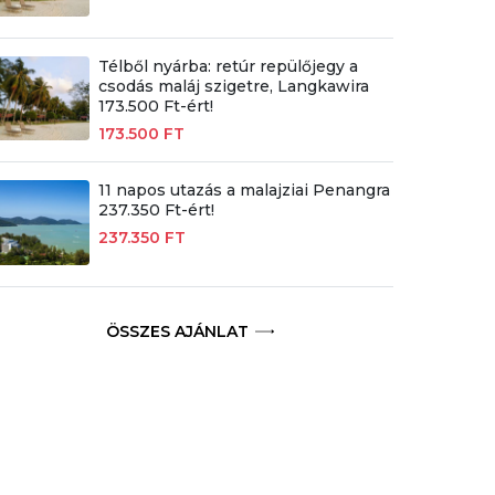
Télből nyárba: retúr repülőjegy a
csodás maláj szigetre, Langkawira
173.500 Ft-ért!
173.500 FT
11 napos utazás a malajziai Penangra
237.350 Ft-ért!
237.350 FT
ÖSSZES AJÁNLAT