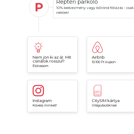
Reptéri parkoló
P
10% kedvezmény vagy bőrönd fóliázás - csak
nektek!
Nem jön ki az ár. Mit
Airbnb
csinálok rosszul?
10.100 Ft kupon
Elolvasom
Instagram
CitySIM kártya
Kövess minket!
Világutazóknak