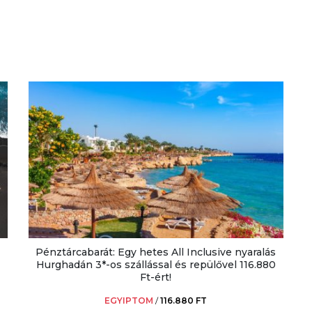
Pénztárcabarát: Egy hetes All Inclusive nyaralás
Hurghadán 3*-os szállással és repülővel 116.880
Ft-ért!
EGYIPTOM
/
116.880 FT