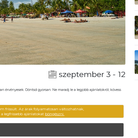
szeptember 3 - 12
an érvényesek. Döntsd gyorsan. Ne maradj le a legjobb ajánlatokról, kövess
em frissült. Az árak folyamatosan változhatnak,
ű a legfrissebb ajánlatokat
böngészni.