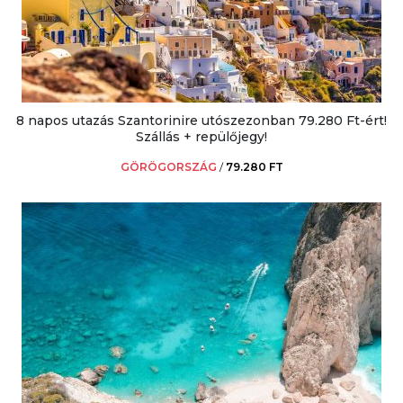
8 napos utazás Szantorinire utószezonban 79.280 Ft-ért!
Szállás + repülőjegy!
GÖRÖGORSZÁG
/
79.280 FT