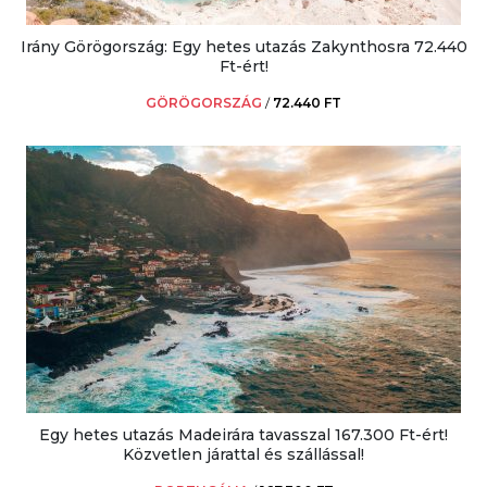
Irány Görögország: Egy hetes utazás Zakynthosra 72.440
Ft-ért!
GÖRÖGORSZÁG
/
72.440 FT
Egy hetes utazás Madeirára tavasszal 167.300 Ft-ért!
Közvetlen járattal és szállással!