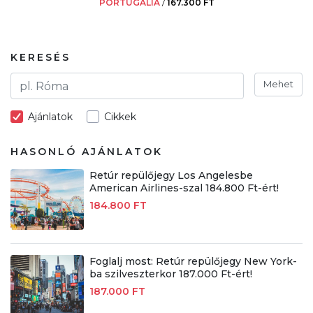
PORTUGÁLIA
/
167.300 FT
KERESÉS
Mehet
Ajánlatok
Cikkek
HASONLÓ AJÁNLATOK
Retúr repülőjegy Los Angelesbe
American Airlines-szal 184.800 Ft-ért!
184.800 FT
Foglalj most: Retúr repülőjegy New York-
ba szilveszterkor 187.000 Ft-ért!
187.000 FT