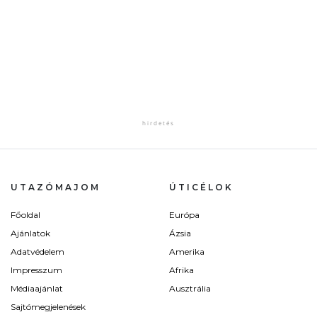
UTAZÓMAJOM
ÚTICÉLOK
Főoldal
Európa
Ajánlatok
Ázsia
Adatvédelem
Amerika
Impresszum
Afrika
Médiaajánlat
Ausztrália
Sajtómegjelenések