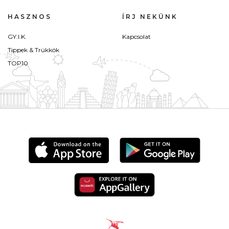
HASZNOS
ÍRJ NEKÜNK
GY.I.K.
Kapcsolat
Tippek & Trükkök
TOP10