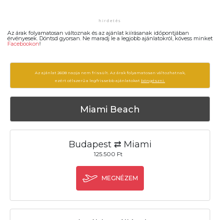
Az árak folyamatosan változnak és az ajánlat kiírásanak időpontjában
érvényesek. Döntsd gyorsan. Ne maradj le a legjobb ajánlatokról, kövess minket
Facebookon
!
Az ajánlat 2608 napja nem frissült. Az árak folyamatosan változhatnak,
ezért célszerű a legfrissebb ajánlatokat
böngészni.
Miami Beach
Budapest ⇄ Miami
125.500 Ft
MEGNÉZEM