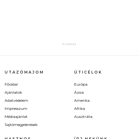
UTAZÓMAJOM
ÚTICÉLOK
Főoldal
Európa
Ajánlatok
Ázsia
Adatvédelem
Amerika
Impresszum
Afrika
Médiaajánlat
Ausztrália
Sajtómegjelenések
HASZNOS
ÍRJ NEKÜNK