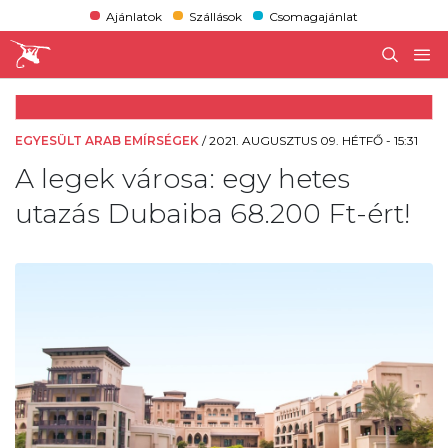
Ajánlatok
Szállások
Csomagajánlat
EGYESÜLT ARAB EMÍRSÉGEK
/
2021. AUGUSZTUS 09. HÉTFŐ - 15:31
A legek városa: egy hetes
utazás Dubaiba 68.200 Ft-ért!