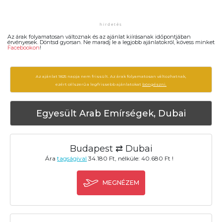
Az árak folyamatosan változnak és az ajánlat kiírásanak időpontjában
érvényesek. Döntsd gyorsan. Ne maradj le a legjobb ajánlatokról, kövess minket
Facebookon
!
Az ajánlat 1825 napja nem frissült. Az árak folyamatosan változhatnak,
ezért célszerű a legfrissebb ajánlatokat
böngészni.
Egyesült Arab Emírségek, Dubai
Budapest ⇄ Dubai
Ára
tagságival
34.180 Ft, nélküle: 40.680 Ft !
MEGNÉZEM