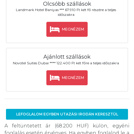
Olcsóbb szállások
Landmark Hotel Baniyas *** 67.910 Ft két fő részére a teljes
időszakra
MEGNÉZEM
Ajánlott szállások
Novotel Suites Dubai **** 122.400 Ft két főre a teljes időszakra
MEGNÉZEM
LEFOGLALOM EGYBEN UTAZÁSI IRODÁN KERESZTÜL
A feltüntetett ár (68.200 HUF) külön, egyéni
foglalás esetén érvényes. Ha egyben foglalod le a