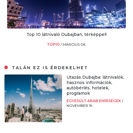
Top 10 látnivaló Dubajban, térképpel!
TOP10
/
MÁRCIUS 06.
TALÁN EZ IS ÉRDEKELHET
Utazás Dubajba: látnivalók,
hasznos információk,
autóbérlés, hotelek,
programok
EGYESÜLT ARAB EMÍRSÉGEK
/
NOVEMBER 19.