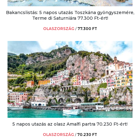
Bakancslistás: 5 napos utazás Toszkána gyöngyszemére,
Terme di Saturniára 77.300 Ft-ért!
OLASZORSZÁG
/
77.300 FT
5 napos utazás az olasz Amalfi partra 70.230 Ft-ért!
OLASZORSZÁG
/
70.230 FT