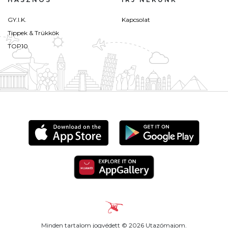
GY.I.K.
Kapcsolat
Tippek & Trükkök
TOP10
Minden tartalom jogvédett © 2026 Utazómajom.