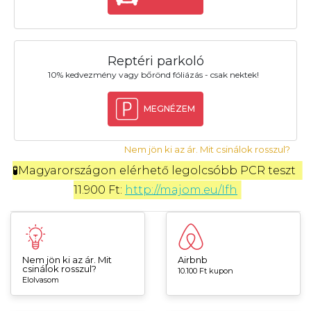
Reptéri parkoló
10% kedvezmény vagy bőrönd fóliázás - csak nektek!
MEGNÉZEM
Nem jön ki az ár. Mit csinálok rosszul?
🧪Magyarországon elérhető legolcsóbb PCR teszt 
11.900 Ft: 
http://majom.eu/Ifh
Nem jön ki az ár. Mit
Airbnb
csinálok rosszul?
10.100 Ft kupon
Elolvasom