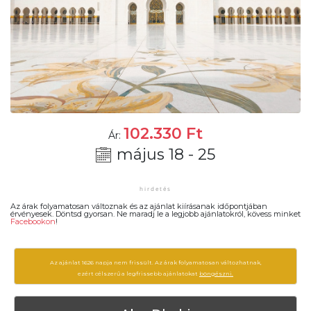
102.330
Ft
Ár:
május 18 - 25
Az árak folyamatosan változnak és az ajánlat kiírásanak időpontjában
érvényesek. Döntsd gyorsan. Ne maradj le a legjobb ajánlatokról, kövess minket
Facebookon
!
Az ajánlat 1626 napja nem frissült. Az árak folyamatosan változhatnak,
ezért célszerű a legfrissebb ajánlatokat
böngészni.