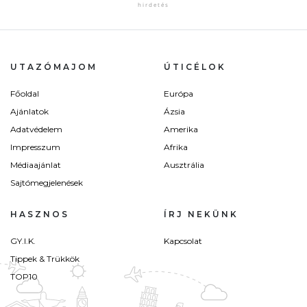
UTAZÓMAJOM
ÚTICÉLOK
Főoldal
Európa
Ajánlatok
Ázsia
Adatvédelem
Amerika
Impresszum
Afrika
Médiaajánlat
Ausztrália
Sajtómegjelenések
HASZNOS
ÍRJ NEKÜNK
GY.I.K.
Kapcsolat
Tippek & Trükkök
TOP10