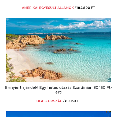
AMERIKAI EGYESÜLT ÁLLAMOK
/
184.800 FT
Ennyiért ajándék! Egy hetes utazás Szardínián 80.150 Ft-
ért!
OLASZORSZÁG
/
80.150 FT