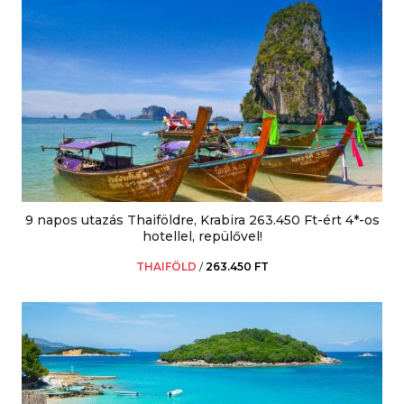
9 napos utazás Thaiföldre, Krabira 263.450 Ft-ért 4*-os
hotellel, repülővel!
THAIFÖLD
/
263.450 FT