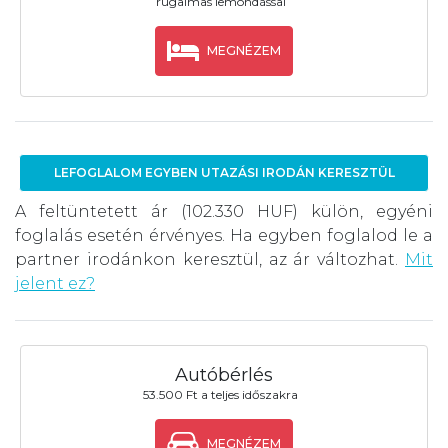
rugalmas lemondással
MEGNÉZEM
LEFOGLALOM EGYBEN UTAZÁSI IRODÁN KERESZTÜL
A feltüntetett ár (102.330 HUF) külön, egyéni
foglalás esetén érvényes. Ha egyben foglalod le a
partner irodánkon keresztül, az ár változhat.
Mit
jelent ez?
Autóbérlés
53.500 Ft a teljes időszakra
MEGNÉZEM