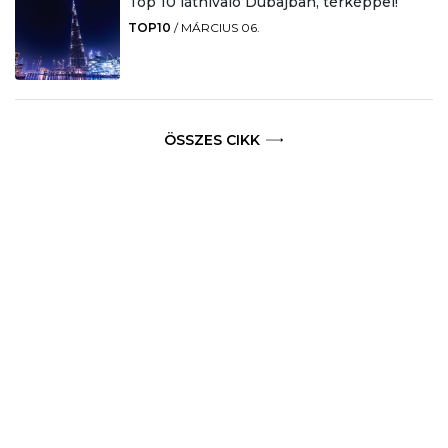
Top 10 látnivaló Dubajban, térképpel!
TOP10
/
MÁRCIUS 06.
ÖSSZES CIKK