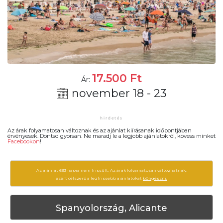
17.500
Ft
Ár:
november 18 - 23
Az árak folyamatosan változnak és az ajánlat kiírásanak időpontjában
érvényesek. Döntsd gyorsan. Ne maradj le a legjobb ajánlatokról, kövess minket
Facebookon
!
Az ajánlat 693 napja nem frissült. Az árak folyamatosan változhatnak,
ezért célszerű a legfrissebb ajánlatokat
böngészni.
Spanyolország, Alicante