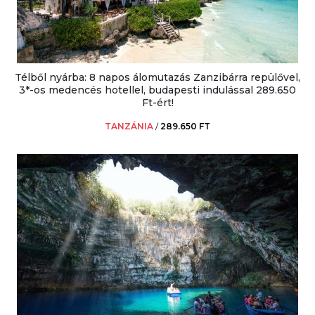
Télből nyárba: 8 napos álomutazás Zanzibárra repülővel,
3*-os medencés hotellel, budapesti indulással 289.650
Ft-ért!
TANZÁNIA
/
289.650 FT