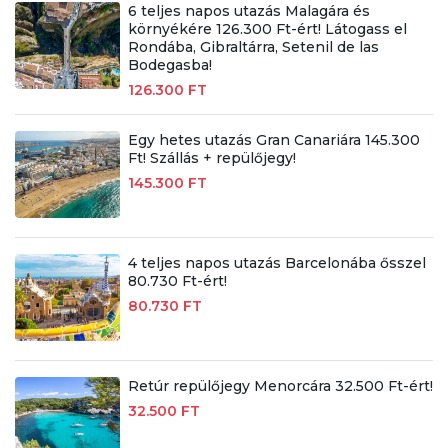
6 teljes napos utazás Malagára és
környékére 126.300 Ft-ért! Látogass el
Rondába, Gibraltárra, Setenil de las
Bodegasba!
126.300 FT
Egy hetes utazás Gran Canariára 145.300
Ft! Szállás + repülőjegy!
145.300 FT
4 teljes napos utazás Barcelonába ősszel
80.730 Ft-ért!
80.730 FT
Retúr repülőjegy Menorcára 32.500 Ft-ért!
32.500 FT