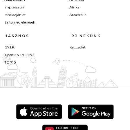
Impresszum
Afrika
Médiaajánlat
Ausztrália
Sajtómegjelenések
HASZNOS
ÍRJ NEKÜNK
GY.I.K.
Kapcsolat
Tippek & Trükkök
TOP10