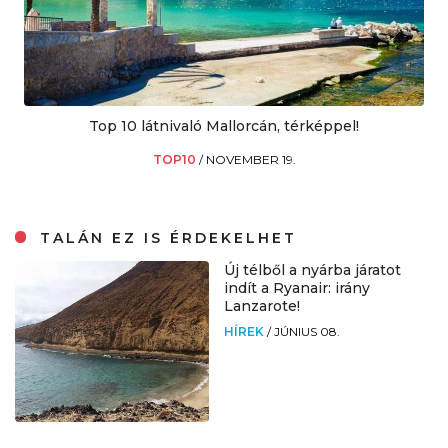
Top 10 látnivaló Mallorcán, térképpel!
TOP10
/
NOVEMBER 19.
TALÁN EZ IS ÉRDEKELHET
Új télből a nyárba járatot
indít a Ryanair: irány
Lanzarote!
HÍREK
/
JÚNIUS 08.