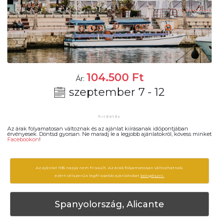
104.500
Ft
Ár:
szeptember 7 - 12
Az árak folyamatosan változnak és az ajánlat kiírásanak időpontjában
érvényesek. Döntsd gyorsan. Ne maradj le a legjobb ajánlatokról, kövess minket
Facebookon
!
Az ajánlat 1135 napja nem frissült. Az árak folyamatosan változhatnak,
ezért célszerű a legfrissebb ajánlatokat
böngészni.
Spanyolország, Alicante