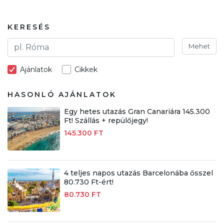
KERESÉS
Mehet
Ajánlatok
Cikkek
HASONLÓ AJÁNLATOK
Egy hetes utazás Gran Canariára 145.300
Ft! Szállás + repülőjegy!
145.300 FT
4 teljes napos utazás Barcelonába ősszel
80.730 Ft-ért!
80.730 FT