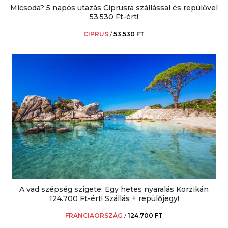
Micsoda? 5 napos utazás Ciprusra szállással és repülővel
53.530 Ft-ért!
CIPRUS
/
53.530 FT
A vad szépség szigete: Egy hetes nyaralás Korzikán
124.700 Ft-ért! Szállás + repülőjegy!
FRANCIAORSZÁG
/
124.700 FT