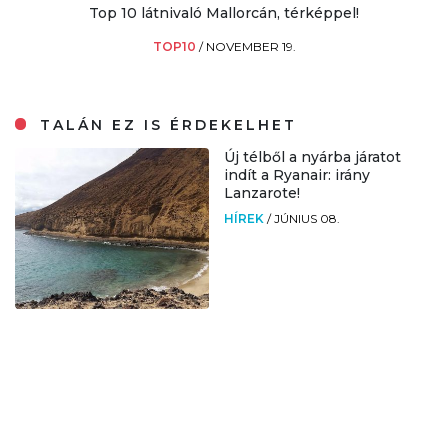
Top 10 látnivaló Mallorcán, térképpel!
TOP10
/
NOVEMBER 19.
TALÁN EZ IS ÉRDEKELHET
Új télből a nyárba járatot
indít a Ryanair: irány
Lanzarote!
HÍREK
/
JÚNIUS 08.