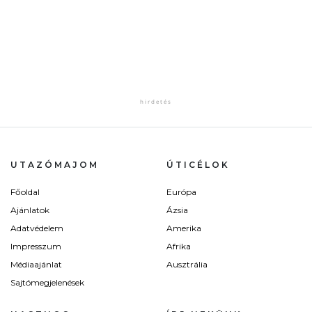
UTAZÓMAJOM
ÚTICÉLOK
Főoldal
Európa
Ajánlatok
Ázsia
Adatvédelem
Amerika
Impresszum
Afrika
Médiaajánlat
Ausztrália
Sajtómegjelenések