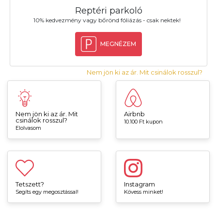
Reptéri parkoló
10% kedvezmény vagy bőrönd fóliázás - csak nektek!
MEGNÉZEM
Nem jön ki az ár. Mit csinálok rosszul?
Nem jön ki az ár. Mit
Airbnb
csinálok rosszul?
10.100 Ft kupon
Elolvasom
Tetszett?
Instagram
Segíts egy megosztással!
Kövess minket!