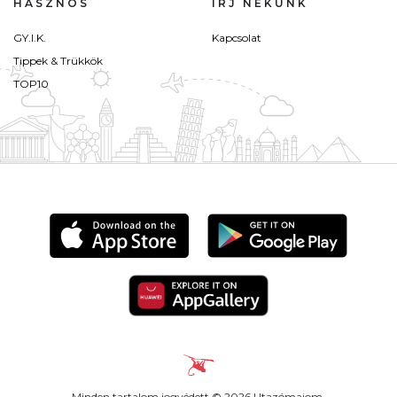
HASZNOS
ÍRJ NEKÜNK
GY.I.K.
Kapcsolat
Tippek & Trükkök
TOP10
Minden tartalom jogvédett © 2026 Utazómajom.