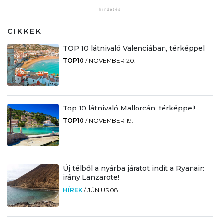
CIKKEK
TOP 10 látnivaló Valenciában, térképpel
TOP10
/
NOVEMBER 20.
Top 10 látnivaló Mallorcán, térképpel!
TOP10
/
NOVEMBER 19.
Új télből a nyárba járatot indít a Ryanair:
irány Lanzarote!
HÍREK
/
JÚNIUS 08.