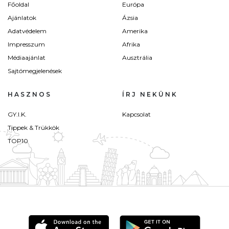
Főoldal
Európa
Ajánlatok
Ázsia
Adatvédelem
Amerika
Impresszum
Afrika
Médiaajánlat
Ausztrália
Sajtómegjelenések
HASZNOS
ÍRJ NEKÜNK
GY.I.K.
Kapcsolat
Tippek & Trükkök
TOP10