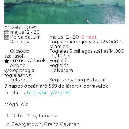
Ár:
266.000
Ft
május 12 - 20
Példa dátum:
május 12 - 20
(9 nap)
Repjegy:
Foglalás
A repjegy ára 125.000 Ft
Miamiba.
Olcsóbb
Foglalás
3 csillagos szállás 14.000
Ft / fő / éj
szállások:
Luxus szállások:
Foglalás
Airbnb:
Foglalás
Segítség a
Elolvasom
foglaláshoz:
Tetszett?
Segíts egy megosztással!
7 napos óceánjáró 539 dollárért + borravalók.
Foglalás:
http://bit.ly/2zjc1H1
Megállók:
Ocho Rios, Jamaica
Georgetown, Grand Cayman