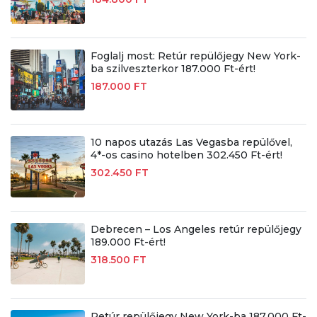
Foglalj most: Retúr repülőjegy New York-
ba szilveszterkor 187.000 Ft-ért!
187.000 FT
10 napos utazás Las Vegasba repülővel,
4*-os casino hotelben 302.450 Ft-ért!
302.450 FT
Debrecen – Los Angeles retúr repülőjegy
189.000 Ft-ért!
318.500 FT
Retúr repülőjegy New York-ba 187.000 Ft-