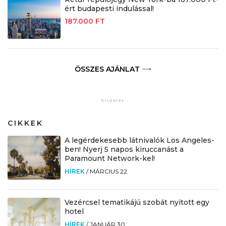
ért budapesti indulással!
187.000 FT
ÖSSZES AJÁNLAT
CIKKEK
A legérdekesebb látnivalók Los Angeles-
ben! Nyerj 5 napos kiruccanást a
Paramount Network-kel!
HÍREK
/
MÁRCIUS 22.
Vezércsel tematikájú szobát nyitott egy
hotel
HÍREK
/
JANUÁR 30.