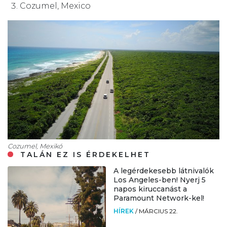
Cozumel, Mexico
Cozumel, Mexikó
TALÁN EZ IS ÉRDEKELHET
A legérdekesebb látnivalók
Los Angeles-ben! Nyerj 5
napos kiruccanást a
Paramount Network-kel!
HÍREK
/
MÁRCIUS 22.