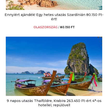
Ennyiért ajándék! Egy hetes utazás Szardínián 80.150 Ft-
ért!
OLASZORSZÁG
/
80.150 FT
9 napos utazás Thaiföldre, Krabira 263.450 Ft-ért 4*-os
hotellel, repülővel!