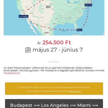
254.500
Ft
Ár:
május 27 - június 7
Az árak folyamatosan változnak és az ajánlat kiírásanak időpontjában
érvényesek. Döntsd gyorsan. Ne maradj le a legjobb ajánlatokról, kövess minket
Facebookon
!
Az ajánlat 191 napja nem frissült. Az árak folyamatosan változhatnak,
ezért célszerű a legfrissebb ajánlatokat
böngészni.
Budapest ⟹ Los Angeles ⟹ Miami ⟹