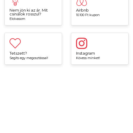
Nem jön ki az ár. Mit
Airbnb
csinálok rosszul?
10.100 Ft kupon
Elolvasom
Tetszett?
Instagram
Segíts egy megosztással!
Kövess minket!