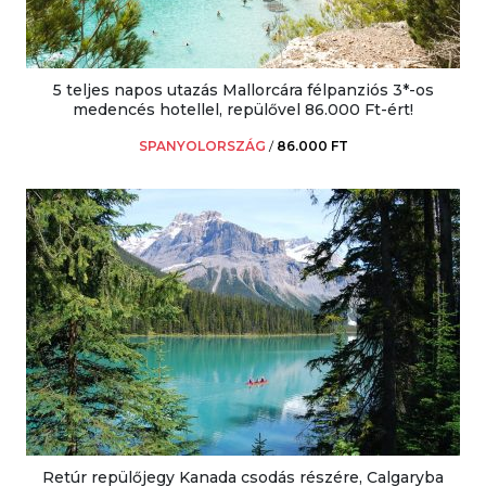
5 teljes napos utazás Mallorcára félpanziós 3*-os
medencés hotellel, repülővel 86.000 Ft-ért!
SPANYOLORSZÁG
/
86.000 FT
Retúr repülőjegy Kanada csodás részére, Calgaryba