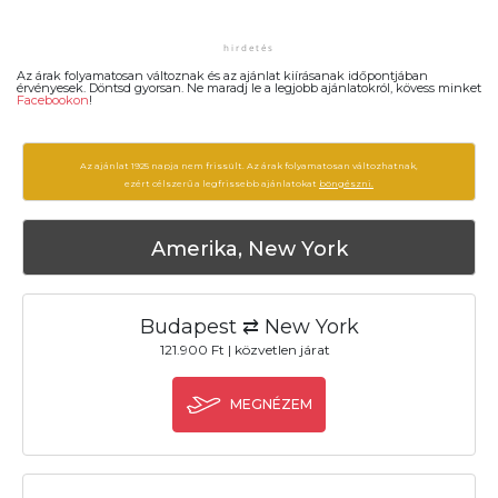
Az árak folyamatosan változnak és az ajánlat kiírásanak időpontjában
érvényesek. Döntsd gyorsan. Ne maradj le a legjobb ajánlatokról, kövess minket
Facebookon
!
Az ajánlat 1925 napja nem frissült. Az árak folyamatosan változhatnak,
ezért célszerű a legfrissebb ajánlatokat
böngészni.
Amerika, New York
Budapest ⇄ New York
121.900 Ft | közvetlen járat
MEGNÉZEM