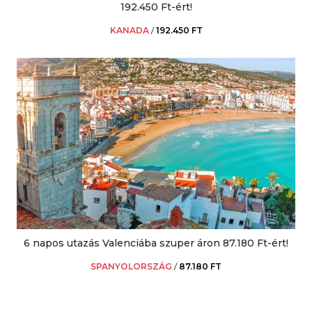
192.450 Ft-ért!
KANADA
/
192.450 FT
6 napos utazás Valenciába szuper áron 87.180 Ft-ért!
SPANYOLORSZÁG
/
87.180 FT