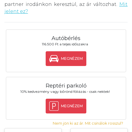
partner irodánkon keresztül, az ár változhat.
Mit
jelent ez?
Autóbérlés
116.500 Ft a teljes időszakra
MEGNÉZEM
Reptéri parkoló
10% kedvezmény vagy bőrönd fóliázás - csak nektek!
MEGNÉZEM
Nem jön ki az ár. Mit csinálok rosszul?