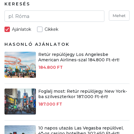
KERESÉS
Mehet
Ajánlatok
Cikkek
HASONLÓ AJÁNLATOK
Retúr repülőjegy Los Angelesbe
American Airlines-szal 184.800 Ft-ért!
184.800 FT
Foglalj most: Retúr repülőjegy New York-
ba szilveszterkor 187.000 Ft-ért!
187.000 FT
10 napos utazás Las Vegasba repülővel,
4*-os casino hotelben 302.450 Ft-ért!