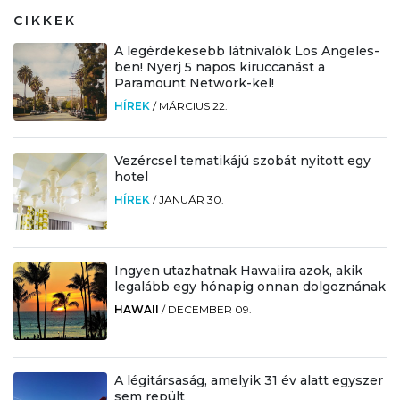
CIKKEK
A legérdekesebb látnivalók Los Angeles-
ben! Nyerj 5 napos kiruccanást a
Paramount Network-kel!
HÍREK
/
MÁRCIUS 22.
Vezércsel tematikájú szobát nyitott egy
hotel
HÍREK
/
JANUÁR 30.
Ingyen utazhatnak Hawaiira azok, akik
legalább egy hónapig onnan dolgoznának
HAWAII
/
DECEMBER 09.
A légitársaság, amelyik 31 év alatt egyszer
sem repült