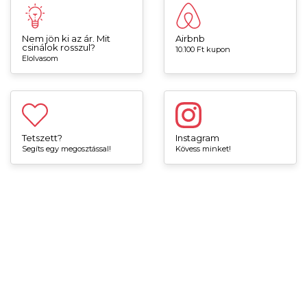
Nem jön ki az ár. Mit
Airbnb
csinálok rosszul?
10.100 Ft kupon
Elolvasom
Tetszett?
Instagram
Segíts egy megosztással!
Kövess minket!