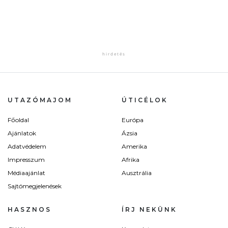
UTAZÓMAJOM
ÚTICÉLOK
Főoldal
Európa
Ajánlatok
Ázsia
Adatvédelem
Amerika
Impresszum
Afrika
Médiaajánlat
Ausztrália
Sajtómegjelenések
HASZNOS
ÍRJ NEKÜNK