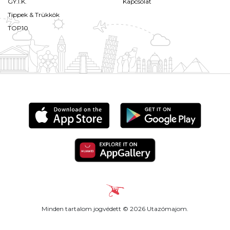
GY.I.K.
Kapcsolat
Tippek & Trükkök
TOP10
Minden tartalom jogvédett © 2026 Utazómajom.