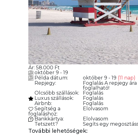
Ár:
58.000
Ft
október 9 - 19
Példa dátum:
október 9 - 19
(11 nap)
Repjegy:
Foglalás
A repjegy ára
foglalható!
Olcsóbb szállások:
Foglalás
Luxus szállások:
Foglalás
Airbnb:
Foglalás
Segítség a
Elolvasom
foglaláshoz:
Bankkártya:
Elolvasom
Tetszett?
Segíts egy megosztáss
További lehetőségek: