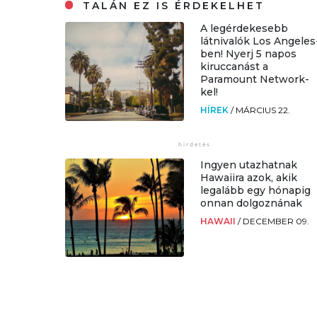
TALÁN EZ IS ÉRDEKELHET
A legérdekesebb
látnivalók Los Angeles
ben! Nyerj 5 napos
kiruccanást a
Paramount Network-
kel!
HÍREK
/
MÁRCIUS 22.
Ingyen utazhatnak
Hawaiira azok, akik
legalább egy hónapig
onnan dolgoznának
HAWAII
/
DECEMBER 09.