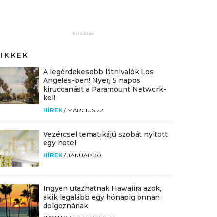
CIKKEK
A legérdekesebb látnivalók Los
Angeles-ben! Nyerj 5 napos
kiruccanást a Paramount Network-
kel!
HÍREK
/
MÁRCIUS 22.
Vezércsel tematikájú szobát nyitott
egy hotel
HÍREK
/
JANUÁR 30.
Ingyen utazhatnak Hawaiira azok,
akik legalább egy hónapig onnan
dolgoznának