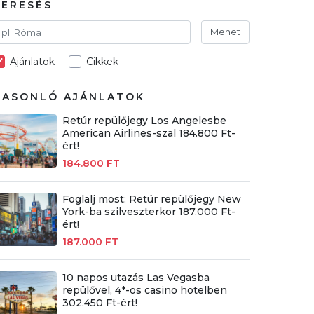
KERESÉS
Mehet
Ajánlatok
Cikkek
HASONLÓ AJÁNLATOK
Retúr repülőjegy Los Angelesbe
American Airlines-szal 184.800 Ft-
ért!
184.800 FT
Foglalj most: Retúr repülőjegy New
York-ba szilveszterkor 187.000 Ft-
ért!
187.000 FT
10 napos utazás Las Vegasba
repülővel, 4*-os casino hotelben
302.450 Ft-ért!