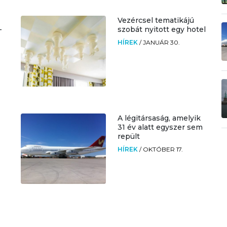
Vezércsel tematikájú
-
szobát nyitott egy hotel
HÍREK
/
JANUÁR 30.
A légitársaság, amelyik
31 év alatt egyszer sem
repült
HÍREK
/
OKTÓBER 17.