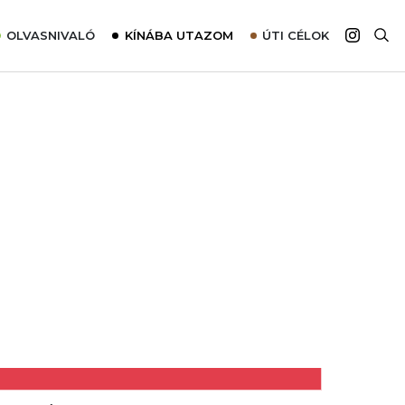
OLVASNIVALÓ
KÍNÁBA UTAZOM
ÚTI CÉLOK
Top 10 látnivalók térképpel
Európa
Tudnivalók az ajánlatok lefoglalásához
Ázsia
Tippek & Trükkök
Amerika
Utazómajom – CitySIM kártya a világutazóknak
Afrika
Interjú
Ausztrália
Élménybeszámolók
Szállodalátogatás
Sajtómegjelenések