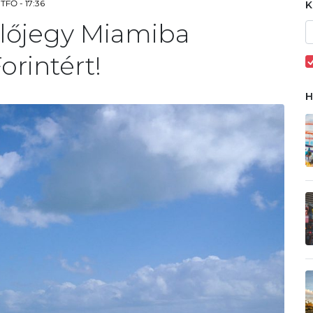
TFŐ - 17:36
lőjegy Miamiba
rintért!