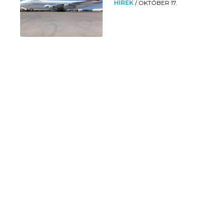
HÍREK
/
OKTÓBER 17.