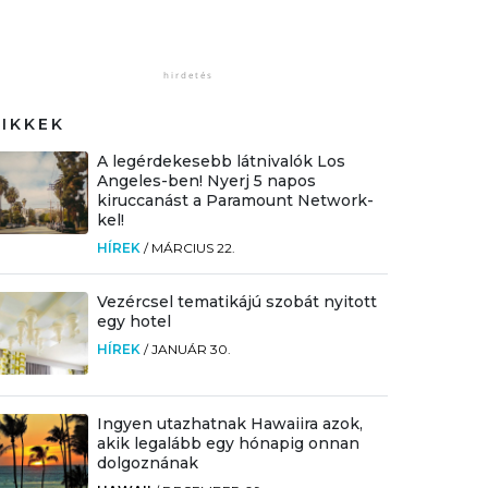
CIKKEK
A legérdekesebb látnivalók Los
Angeles-ben! Nyerj 5 napos
kiruccanást a Paramount Network-
kel!
HÍREK
/
MÁRCIUS 22.
Vezércsel tematikájú szobát nyitott
egy hotel
HÍREK
/
JANUÁR 30.
Ingyen utazhatnak Hawaiira azok,
akik legalább egy hónapig onnan
dolgoznának