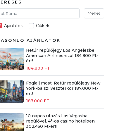
KERESÉS
Mehet
Ajánlatok
Cikkek
HASONLÓ AJÁNLATOK
Retúr repülőjegy Los Angelesbe
American Airlines-szal 184.800 Ft-
ért!
184.800 FT
Foglalj most: Retúr repülőjegy New
York-ba szilveszterkor 187.000 Ft-
ért!
187.000 FT
10 napos utazás Las Vegasba
repülővel, 4*-os casino hotelben
302.450 Ft-ért!