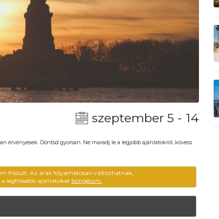
szeptember 5 - 14
an érvényesek. Döntsd gyorsan. Ne maradj le a legjobb ajánlatokról, kövess
em frissült. Az árak folyamatosan változhatnak,
ű a legfrissebb ajánlatokat
böngészni.