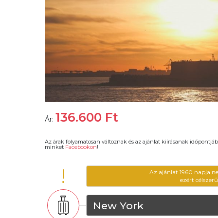
136.600
Ft
Ár:
Az árak folyamatosan változnak és az ajánlat kiírásanak időpontjáb
minket
Facebookon
!
!
Az ajánlat 1960 napja n
ezért célszer
New York