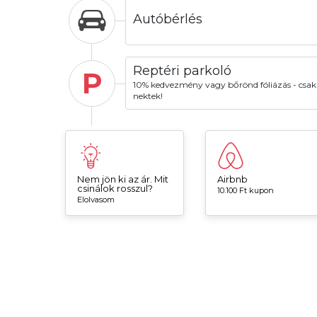
Autóbérlés
Reptéri parkoló
P
10% kedvezmény vagy bőrönd fóliázás - csak
nektek!
Nem jön ki az ár. Mit
Airbnb
csinálok rosszul?
10.100 Ft kupon
Elolvasom