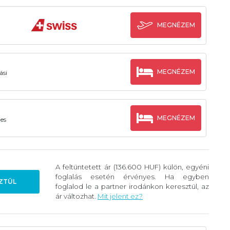
MEGNÉZEM
MEGNÉZEM
ási
MEGNÉZEM
es
A feltüntetett ár (136.600 HUF) külön, egyéni
foglalás esetén érvényes. Ha egyben
ZTÜL
foglalod le a partner irodánkon keresztül, az
ár változhat.
Mit jelent ez?