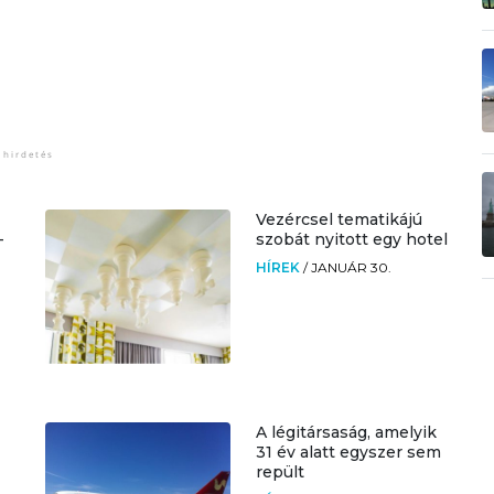
Vezércsel tematikájú
-
szobát nyitott egy hotel
HÍREK
/
JANUÁR 30.
A légitársaság, amelyik
31 év alatt egyszer sem
repült