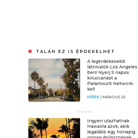
TALÁN EZ IS ÉRDEKELHET
A legérdekesebb
látnivalók Los Angeles
ben! Nyerj 5 napos
kiruccanást a
Paramount Network-
kel!
HÍREK
/
MÁRCIUS 22.
Ingyen utazhatnak
Hawaiira azok, akik
legalább egy hónapig
onnan dolgoznának