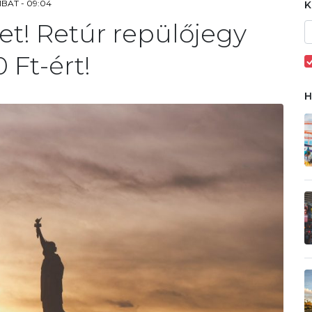
MBAT - 09:04
et! Retúr repülőjegy
 Ft-ért!