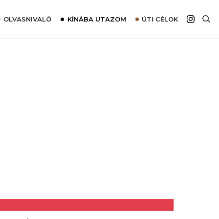
OLVASNIVALÓ
KÍNÁBA UTAZOM
ÚTI CÉLOK
Top 10 látnivalók térképpel
Európa
Tudnivalók az ajánlatok lefoglalásához
Ázsia
Tippek & Trükkök
Amerika
Utazómajom – CitySIM kártya a világutazóknak
Afrika
Interjú
Ausztrália
Élménybeszámolók
Szállodalátogatás
Sajtómegjelenések