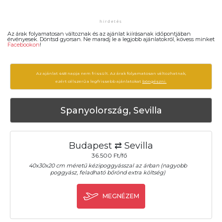
Az árak folyamatosan változnak és az ajánlat kiírásanak időpontjában
érvényesek. Döntsd gyorsan. Ne maradj le a legjobb ajánlatokról, kövess minket
Facebookon
!
Az ajánlat 448 napja nem frissült. Az árak folyamatosan változhatnak,
ezért célszerű a legfrissebb ajánlatokat
böngészni.
Spanyolország, Sevilla
Budapest ⇄ Sevilla
36.500 Ft/fő
40x30x20 cm méretű kézipoggyásszal az árban (nagyobb
poggyász, feladható bőrönd extra költség)
MEGNÉZEM