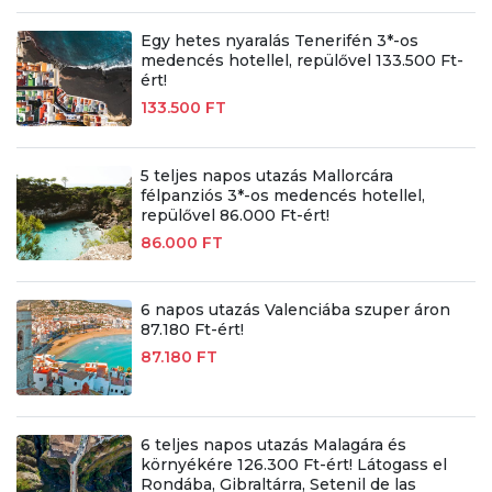
Egy hetes nyaralás Tenerifén 3*-os
medencés hotellel, repülővel 133.500 Ft-
ért!
133.500 FT
5 teljes napos utazás Mallorcára
félpanziós 3*-os medencés hotellel,
repülővel 86.000 Ft-ért!
86.000 FT
6 napos utazás Valenciába szuper áron
87.180 Ft-ért!
87.180 FT
6 teljes napos utazás Malagára és
környékére 126.300 Ft-ért! Látogass el
Rondába, Gibraltárra, Setenil de las