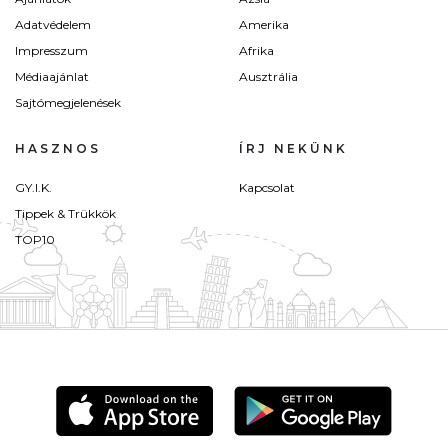
Adatvédelem
Amerika
Impresszum
Afrika
Médiaajánlat
Ausztrália
Sajtómegjelenések
HASZNOS
ÍRJ NEKÜNK
GY.I.K.
Kapcsolat
Tippek & Trükkök
TOP10