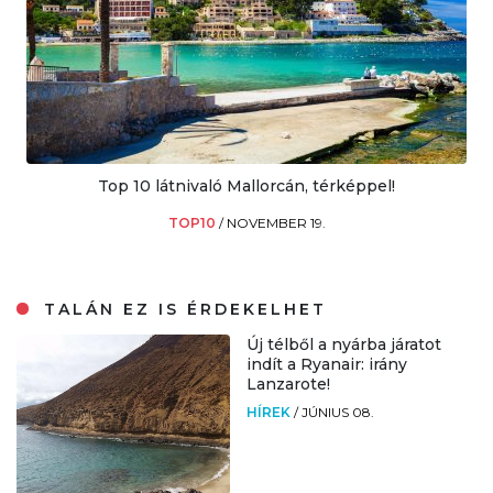
Top 10 látnivaló Mallorcán, térképpel!
TOP10
/
NOVEMBER 19.
TALÁN EZ IS ÉRDEKELHET
Új télből a nyárba járatot
indít a Ryanair: irány
Lanzarote!
HÍREK
/
JÚNIUS 08.