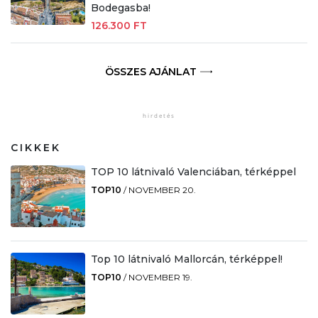
Bodegasba!
126.300 FT
ÖSSZES AJÁNLAT
CIKKEK
TOP 10 látnivaló Valenciában, térképpel
TOP10
/
NOVEMBER 20.
Top 10 látnivaló Mallorcán, térképpel!
TOP10
/
NOVEMBER 19.