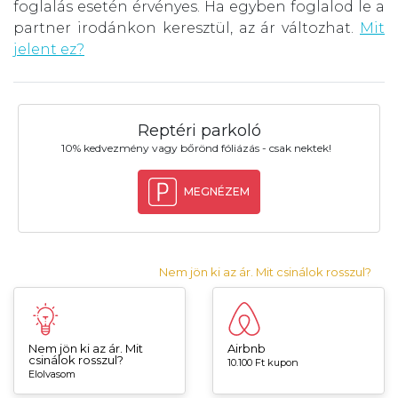
foglalás esetén érvényes. Ha egyben foglalod le a
partner irodánkon keresztül, az ár változhat.
Mit
jelent ez?
Reptéri parkoló
10% kedvezmény vagy bőrönd fóliázás - csak nektek!
MEGNÉZEM
Nem jön ki az ár. Mit csinálok rosszul?
Nem jön ki az ár. Mit
Airbnb
csinálok rosszul?
10.100 Ft kupon
Elolvasom