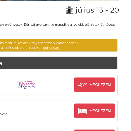
július 13 - 20
an érvényesek. Döntsd gyorsan. Ne maradj le a legjobb ajánlatokról, kövess
em frissült. Az árak folyamatosan változhatnak,
ű a legfrissebb ajánlatokat
böngészni.
a
MEGNÉZEM
MEGNÉZEM
zakra