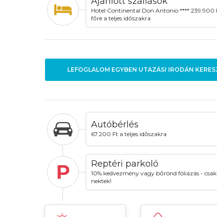
Ajánlott szállások
Hotel Continental Don Antonio **** 239.900 
főre a teljes időszakra
LEFOGLALOM EGYBEN UTAZÁSI IRODÁN KERES
Autóbérlés
67.200 Ft a teljes időszakra
Reptéri parkoló
P
10% kedvezmény vagy bőrönd fóliázás - csak
nektek!