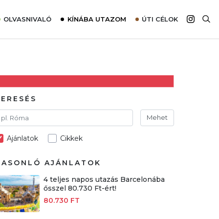
OLVASNIVALÓ
KÍNÁBA UTAZOM
ÚTI CÉLOK
Top 10 látnivalók térképpel
Európa
Tudnivalók az ajánlatok lefoglalásához
Ázsia
Tippek & Trükkök
Amerika
Utazómajom – CitySIM kártya a világutazóknak
Afrika
KERESÉS
Interjú
Ausztrália
Mehet
Élménybeszámolók
Ajánlatok
Cikkek
Szállodalátogatás
Sajtómegjelenések
HASONLÓ AJÁNLATOK
4 teljes napos utazás Barcelonába
ősszel 80.730 Ft-ért!
80.730 FT