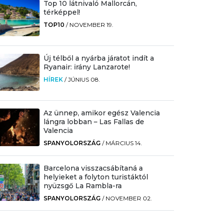
Top 10 látnivaló Mallorcán,
térképpel!
TOP10
/
NOVEMBER 19.
Új télből a nyárba járatot indít a
Ryanair: irány Lanzarote!
HÍREK
/
JÚNIUS 08.
Az ünnep, amikor egész Valencia
lángra lobban – Las Fallas de
Valencia
SPANYOLORSZÁG
/
MÁRCIUS 14.
Barcelona visszacsábítaná a
helyieket a folyton turistáktól
nyüzsgő La Rambla-ra
SPANYOLORSZÁG
/
NOVEMBER 02.