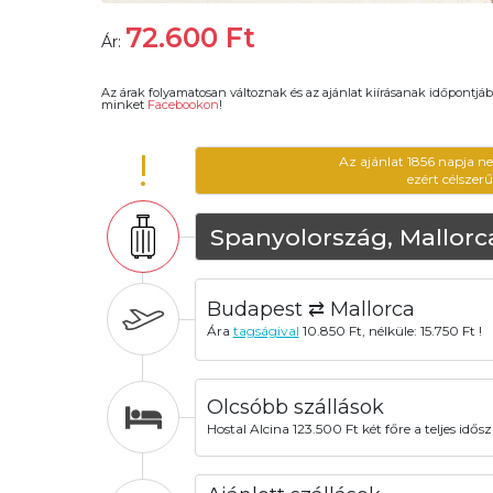
72.600
Ft
Ár:
Az árak folyamatosan változnak és az ajánlat kiírásanak időpontjáb
minket
Facebookon
!
!
Az ajánlat 1856 napja n
ezért célszer
Spanyolország, Mallorc
Budapest ⇄ Mallorca
Ára
tagságival
10.850 Ft, nélküle: 15.750 Ft !
Olcsóbb szállások
Hostal Alcina 123.500 Ft két főre a teljes idős