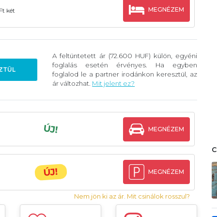
MEGNÉZEM
Ft két
A feltüntetett ár (72.600 HUF) külön, egyéni
foglalás esetén érvényes. Ha egyben
ZTÜL
foglalod le a partner irodánkon keresztül, az
ár változhat.
Mit jelent ez?
ÚJ!
MEGNÉZEM
ÚJ!
MEGNÉZEM
Nem jön ki az ár. Mit csinálok rosszul?