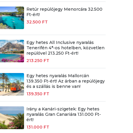
Retúr repülőjegy Menorcára 32.500
Ft-ért!
32.500 FT
Egy hetes All Inclusive nyaralás
Tenerifén 4*-os hotelben, közvetlen
repülővel 213.250 Ft-ért!
213.250 FT
Egy hetes nyaralás Mallorcán
139.350 Ft-ért! Az árban a repülőjegy
és a szállás is benne van!
139.350 FT
Irány a Kanári-szigetek: Egy hetes
nyaralás Gran Canariára 131.000 Ft-
ért!
131.000 FT