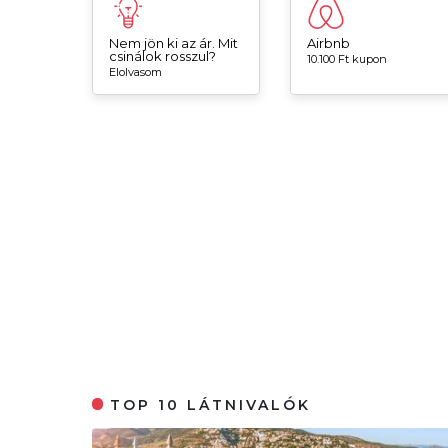
Nem jön ki az ár. Mit
Airbnb
csinálok rosszul?
10.100 Ft kupon
Elolvasom
TOP 10 LÁTNIVALÓK