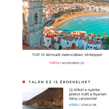
TOP 10 látnivaló Valenciában, térképpel
TOP10
/
NOVEMBER 20.
TALÁN EZ IS ÉRDEKELHET
Új télből a nyárba
járatot indít a Ryanair:
irány Lanzarote!
HÍREK
/
JÚNIUS 08.