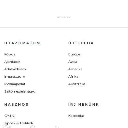
UTAZÓMAJOM
ÚTICÉLOK
Főoldal
Európa
Ajánlatok
Ázsia
Adatvédelem
Amerika
Impresszum
Afrika
Médiaajánlat
Ausztrália
Sajtómegjelenések
HASZNOS
ÍRJ NEKÜNK
GY.I.K.
Kapcsolat
Tippek & Trükkök