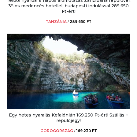
Télből nyárba: 8 napos álomutazás Zanzibárra repülővel,
3*-os medencés hotellel, budapesti indulással 289.650
Ft-ért!
TANZÁNIA
/
289.650 FT
Egy hetes nyaralás Kefalónián 169.230 Ft-ért! Szállás +
repülőjegy!
GÖRÖGORSZÁG
/
169.230 FT