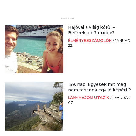
Hajóval a világ körül –
Beférek a bőröndbe?
ÉLMÉNYBESZÁMOLÓK
/
JANUÁR
22.
159. nap: Egyesek mit meg
nem tesznek egy jó képért!?
LÁNYMAJOM UTAZIK
/
FEBRUÁR
07.