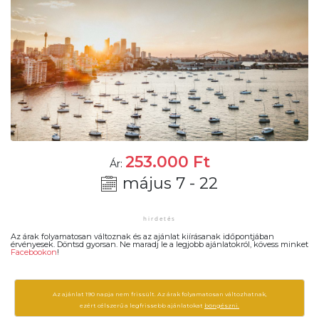
253.000
Ft
Ár:
május 7 - 22
Az árak folyamatosan változnak és az ajánlat kiírásanak időpontjában
érvényesek. Döntsd gyorsan. Ne maradj le a legjobb ajánlatokról, kövess minket
Facebookon
!
Az ajánlat 190 napja nem frissült. Az árak folyamatosan változhatnak,
ezért célszerű a legfrissebb ajánlatokat
böngészni.