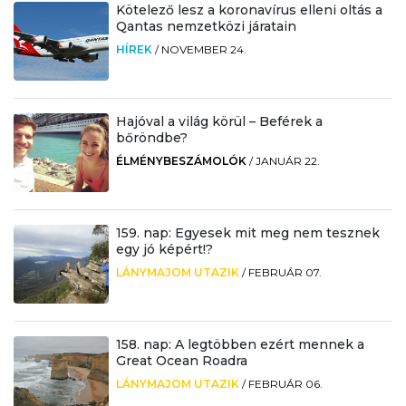
Kötelező lesz a koronavírus elleni oltás a
Qantas nemzetközi járatain
HÍREK
/
NOVEMBER 24.
Hajóval a világ körül – Beférek a
bőröndbe?
ÉLMÉNYBESZÁMOLÓK
/
JANUÁR 22.
159. nap: Egyesek mit meg nem tesznek
egy jó képért!?
LÁNYMAJOM UTAZIK
/
FEBRUÁR 07.
158. nap: A legtöbben ezért mennek a
Great Ocean Roadra
LÁNYMAJOM UTAZIK
/
FEBRUÁR 06.