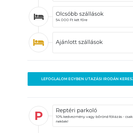
Olcsóbb szállások
54.000 Ft két főre
Ajánlott szállások
LEFOGLALOM EGYBEN UTAZÁSI IRODÁN KERES
Reptéri parkoló
P
10% kedvezmény vagy bőrönd fóliázás - csak
nektek!