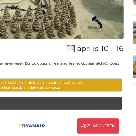
április 10 - 16
an érvényesek. Döntsd gyorsan. Ne maradj le a legjobb ajánlatokról, kövess
em frissült. Az árak folyamatosan változhatnak,
ű a legfrissebb ajánlatokat
böngészni.
MEGNÉZEM