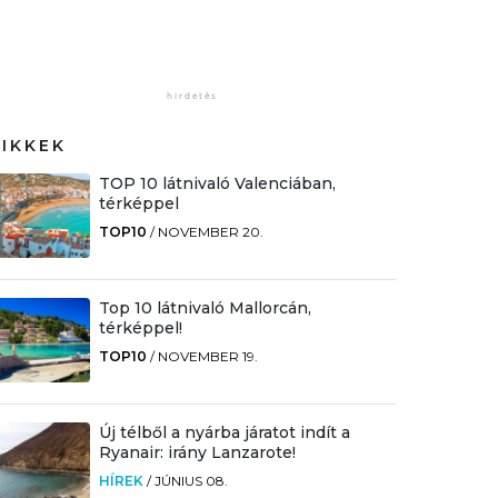
CIKKEK
TOP 10 látnivaló Valenciában,
térképpel
TOP10
/
NOVEMBER 20.
Top 10 látnivaló Mallorcán,
térképpel!
TOP10
/
NOVEMBER 19.
Új télből a nyárba járatot indít a
Ryanair: irány Lanzarote!
HÍREK
/
JÚNIUS 08.