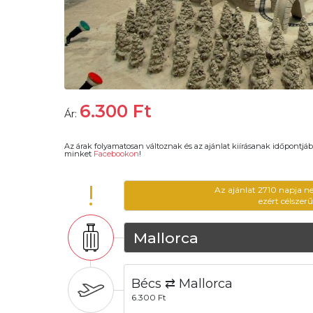
6.300
Ft
Ár:
Az árak folyamatosan változnak és az ajánlat kiírásanak időpontjáb
minket
Facebookon
!
!
Az ajánlat 2710 napja n
ezért célszer
Mallorca
Bécs ⇄ Mallorca
6.300 Ft