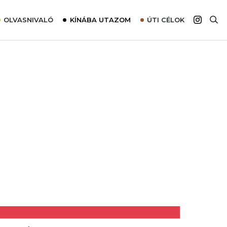
OLVASNIVALÓ
KÍNÁBA UTAZOM
ÚTI CÉLOK
Top 10 látnivalók térképpel
Európa
Tudnivalók az ajánlatok lefoglalásához
Ázsia
Tippek & Trükkök
Amerika
Utazómajom – CitySIM kártya a világutazóknak
Afrika
Interjú
Ausztrália
Élménybeszámolók
Szállodalátogatás
Sajtómegjelenések