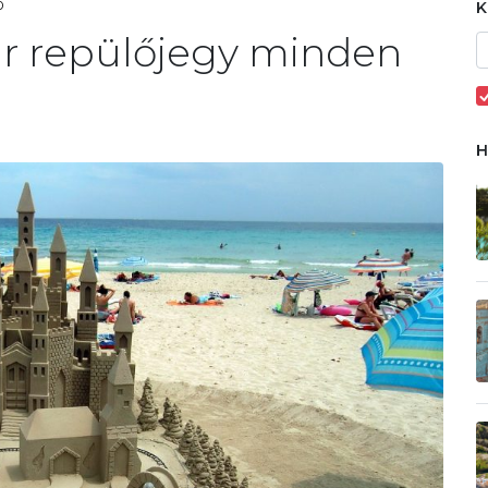
0
úr repülőjegy minden