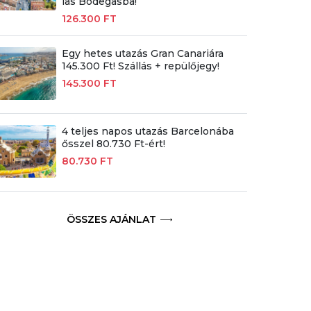
las Bodegasba!
126.300 FT
Egy hetes utazás Gran Canariára
145.300 Ft! Szállás + repülőjegy!
145.300 FT
4 teljes napos utazás Barcelonába
ősszel 80.730 Ft-ért!
80.730 FT
ÖSSZES AJÁNLAT