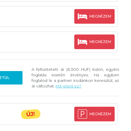
MEGNÉZEM
MEGNÉZEM
A feltüntetett ár (6.300 HUF) külön, egyéni
foglalás esetén érvényes. Ha egyben
ZTÜL
foglalod le a partner irodánkon keresztül, az
ár változhat.
Mit jelent ez?
ÚJ!
MEGNÉZEM