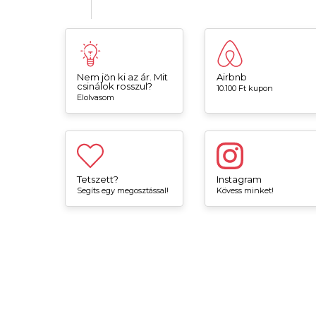
Nem jön ki az ár. Mit
Airbnb
csinálok rosszul?
10.100 Ft kupon
Elolvasom
Tetszett?
Instagram
Segíts egy megosztással!
Kövess minket!