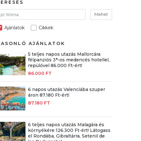
KERESÉS
Mehet
Ajánlatok
Cikkek
HASONLÓ AJÁNLATOK
5 teljes napos utazás Mallorcára
félpanziós 3*-os medencés hotellel,
repülővel 86.000 Ft-ért!
86.000 FT
6 napos utazás Valenciába szuper
áron 87.180 Ft-ért!
87.180 FT
6 teljes napos utazás Malagára és
környékére 126.300 Ft-ért! Látogass
el Rondába, Gibraltárra, Setenil de