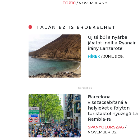
TOP10
/
NOVEMBER 20.
TALÁN EZ IS ÉRDEKELHET
Új télből a nyárba
járatot indít a Ryanair:
irány Lanzarote!
HÍREK
/
JÚNIUS 08.
Barcelona
visszacsábítaná a
helyieket a folyton
turistáktól nyüzsgő La
Rambla-ra
SPANYOLORSZÁG
/
NOVEMBER 02.