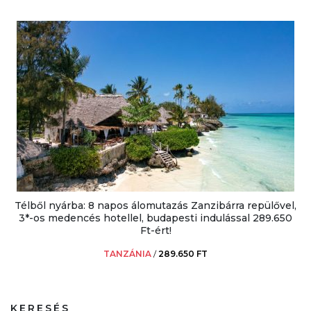
Télből nyárba: 8 napos álomutazás Zanzibárra repülővel,
3*-os medencés hotellel, budapesti indulással 289.650
Ft-ért!
TANZÁNIA
/
289.650 FT
KERESÉS