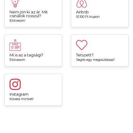
Nem jön ki az ár. Mit
Airbnb
csinálok rosszul?
10.100 Ft kupon
Elolvasom
Mi is az a tagsági?
Tetszett?
Elolvasom
Segíts egy megosztással!
Instagram
Kövess minket!