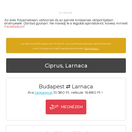
Az árak folyamatosan változnak és az ajánlat kiírásanak időpontjában
érvényesek. Döntsd gyorsan. Ne maradj le a legjobb ajánlatokról, kövess minket
Facebookon
!
Az ajánlat 2472 napja nem frissült. Az árak folyamatosan változhatnak,
ezért célszerű a legfrissebb ajánlatokat
böngészni.
Ciprus, Larnaca
Budapest ⇄ Larnaca
Ára
tagságival
10.580 Ft, nélküle: 16.880 Ft !
MEGNÉZEM