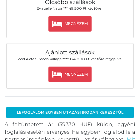
Olcsóbb szállások
Evabelle Napa *** 49.500 Ft két főre
MEGNÉZEM
Ajánlott szállások
Hotel Aktea Beach Village **** 134.000 Ft két főre reggelivel
MEGNÉZEM
LEFOGLALOM EGYBEN UTAZÁSI IRODÁN KERESZTÜL
A feltüntetett ár (35.330 HUF) külön, egyéni
foglalás esetén érvényes. Ha egyben foglalod le a
partner irodánkon keresztül, az ár változhat.
Mit