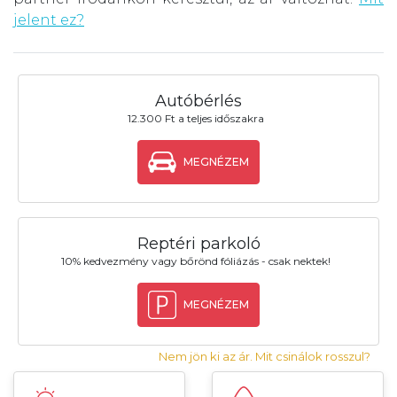
jelent ez?
Autóbérlés
12.300 Ft a teljes időszakra
MEGNÉZEM
Reptéri parkoló
10% kedvezmény vagy bőrönd fóliázás - csak nektek!
MEGNÉZEM
Nem jön ki az ár. Mit csinálok rosszul?