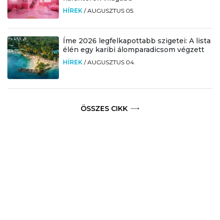
HÍREK
/
AUGUSZTUS 05.
Íme 2026 legfelkapottabb szigetei: A lista
élén egy karibi álomparadicsom végzett
HÍREK
/
AUGUSZTUS 04.
ÖSSZES CIKK