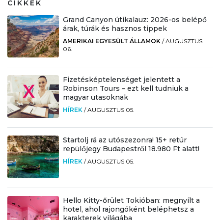
CIKKEK
Grand Canyon útikalauz: 2026-os belépő
árak, túrák és hasznos tippek
AMERIKAI EGYESÜLT ÁLLAMOK
/
AUGUSZTUS
06.
Fizetésképtelenséget jelentett a
Robinson Tours – ezt kell tudniuk a
magyar utasoknak
HÍREK
/
AUGUSZTUS 05.
Startolj rá az utószezonra! 15+ retúr
repülőjegy Budapestről 18.980 Ft alatt!
HÍREK
/
AUGUSZTUS 05.
Hello Kitty-őrület Tokióban: megnyílt a
hotel, ahol rajongóként beléphetsz a
karakterek világába