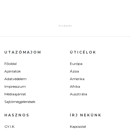
UTAZÓMAJOM
ÚTICÉLOK
Főoldal
Európa
Ajánlatok
Ázsia
Adatvédelem
Amerika
Impresszum
Afrika
Médiaajánlat
Ausztrália
Sajtómegjelenések
HASZNOS
ÍRJ NEKÜNK
GY.I.K.
Kapcsolat