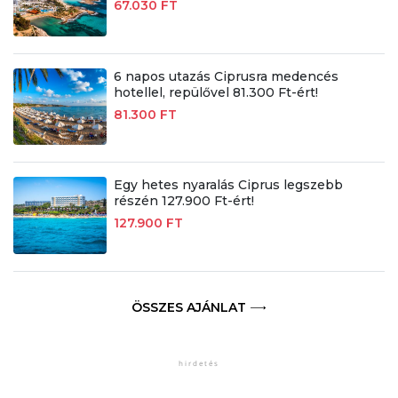
67.030 FT
6 napos utazás Ciprusra medencés
hotellel, repülővel 81.300 Ft-ért!
81.300 FT
Egy hetes nyaralás Ciprus legszebb
részén 127.900 Ft-ért!
127.900 FT
ÖSSZES AJÁNLAT