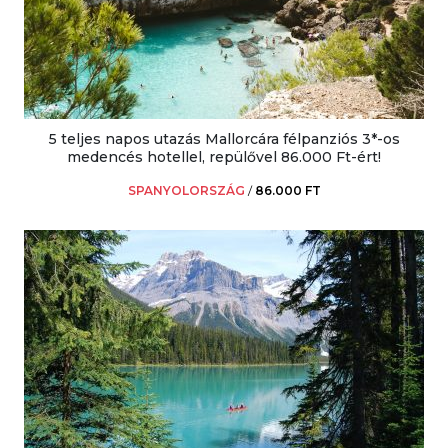
5 teljes napos utazás Mallorcára félpanziós 3*-os
medencés hotellel, repülővel 86.000 Ft-ért!
SPANYOLORSZÁG
/
86.000 FT