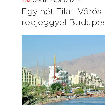
IZRAEL
/
2019. JÚLIUS 07. VASÁRNAP - 11:30
Egy hét Eilat, Vörös-
repjeggyel Budapest