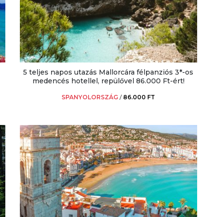
5 teljes napos utazás Mallorcára félpanziós 3*-os
medencés hotellel, repülővel 86.000 Ft-ért!
SPANYOLORSZÁG
/
86.000 FT