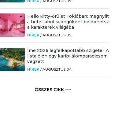
HÍREK
/
AUGUSZTUS 05.
Hello Kitty-őrület Tokióban: megnyílt
a hotel, ahol rajongóként beléphetsz
a karakterek világába
HÍREK
/
AUGUSZTUS 05.
Íme 2026 legfelkapottabb szigetei: A
lista élén egy karibi álomparadicsom
végzett
HÍREK
/
AUGUSZTUS 04.
ÖSSZES CIKK