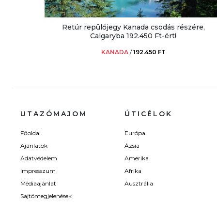
Retúr repülőjegy Kanada csodás részére,
Calgaryba 192.450 Ft-ért!
KANADA
/
192.450 FT
UTAZÓMAJOM
ÚTICÉLOK
Főoldal
Európa
Ajánlatok
Ázsia
Adatvédelem
Amerika
Impresszum
Afrika
Médiaajánlat
Ausztrália
Sajtómegjelenések