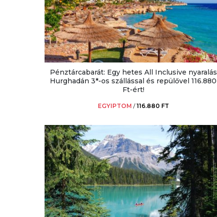
Pénztárcabarát: Egy hetes All Inclusive nyaralás
Hurghadán 3*-os szállással és repülővel 116.880
Ft-ért!
EGYIPTOM
/
116.880 FT