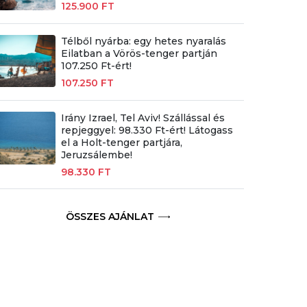
125.900 FT
Télből nyárba: egy hetes nyaralás
Eilatban a Vörös-tenger partján
107.250 Ft-ért!
107.250 FT
Irány Izrael, Tel Aviv! Szállással és
repjeggyel: 98.330 Ft-ért! Látogass
el a Holt-tenger partjára,
Jeruzsálembe!
98.330 FT
ÖSSZES AJÁNLAT