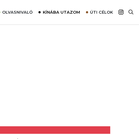
OLVASNIVALÓ
KÍNÁBA UTAZOM
ÚTI CÉLOK
Top 10 látnivalók térképpel
Európa
Tudnivalók az ajánlatok lefoglalásához
Ázsia
Tippek & Trükkök
Amerika
Utazómajom – CitySIM kártya a világutazóknak
Afrika
Interjú
Ausztrália
Élménybeszámolók
Szállodalátogatás
Sajtómegjelenések