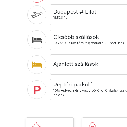
Budapest ⇄ Eilat
15.526 Ft
Olcsóbb szállások
104.549 Ft két főre, 7 éjszakára (Sunset Inn)
Ajánlott szállások
Reptéri parkoló
P
10% kedvezmény vagy bőrönd fóliázás - csak
nektek!