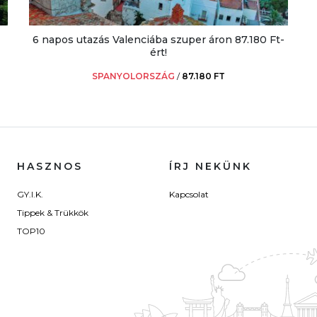
6 napos utazás Valenciába szuper áron 87.180 Ft-
ért!
SPANYOLORSZÁG
/
87.180 FT
HASZNOS
ÍRJ NEKÜNK
GY.I.K.
Kapcsolat
Tippek & Trükkök
TOP10