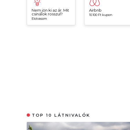
Nem jön ki az ár. Mit
Airbnb
csinálok rosszul?
10.100 Ft kupon
Elolvasom
TOP 10 LÁTNIVALÓK