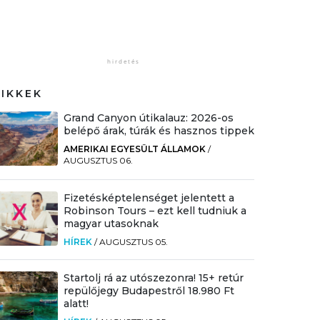
CIKKEK
Grand Canyon útikalauz: 2026-os
belépő árak, túrák és hasznos tippek
AMERIKAI EGYESÜLT ÁLLAMOK
/
AUGUSZTUS 06.
Fizetésképtelenséget jelentett a
Robinson Tours – ezt kell tudniuk a
magyar utasoknak
HÍREK
/
AUGUSZTUS 05.
Startolj rá az utószezonra! 15+ retúr
repülőjegy Budapestről 18.980 Ft
alatt!