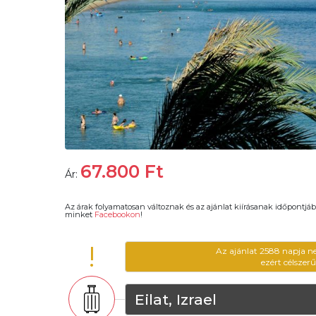
67.800
Ft
Ár:
Az árak folyamatosan változnak és az ajánlat kiírásanak időpontjáb
minket
Facebookon
!
!
Az ajánlat 2588 napja n
ezért célszer
Eilat, Izrael