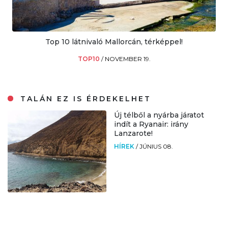
Top 10 látnivaló Mallorcán, térképpel!
TOP10
/
NOVEMBER 19.
TALÁN EZ IS ÉRDEKELHET
Új télből a nyárba járatot
indít a Ryanair: irány
Lanzarote!
HÍREK
/
JÚNIUS 08.