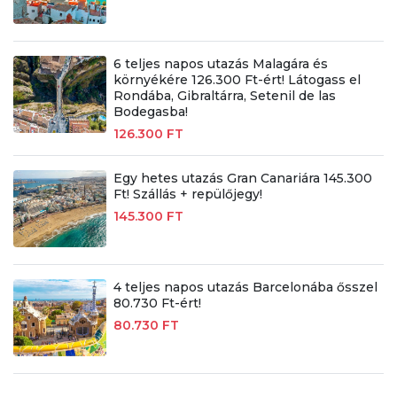
6 teljes napos utazás Malagára és
környékére 126.300 Ft-ért! Látogass el
Rondába, Gibraltárra, Setenil de las
Bodegasba!
126.300 FT
Egy hetes utazás Gran Canariára 145.300
Ft! Szállás + repülőjegy!
145.300 FT
4 teljes napos utazás Barcelonába ősszel
80.730 Ft-ért!
80.730 FT