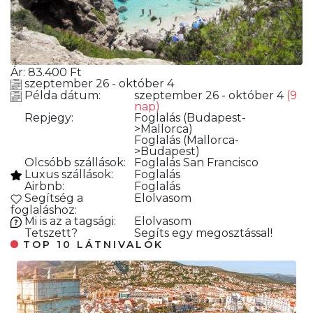
Ár:
83.400
Ft
szeptember 26 - október 4
Példa dátum:
szeptember 26 - október 4
(9
nap)
Repjegy:
Foglalás
(Budapest-
>Mallorca)
Foglalás
(Mallorca-
>Budapest)
Olcsóbb szállások:
Foglalás
San Francisco
Luxus szállások:
Foglalás
Airbnb:
Foglalás
Segítség a
Elolvasom
foglaláshoz:
Mi is az a tagsági:
Elolvasom
Tetszett?
Segíts egy megosztással!
TOP 10 LÁTNIVALÓK