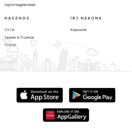
Sajtómegjelenések
HASZNOS
ÍRJ NEKÜNK
GY.I.K.
Kapcsolat
Tippek & Trükkök
TOP10