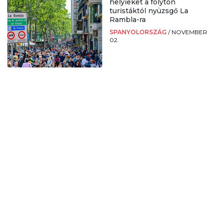
helyieket a folyton
turistáktól nyüzsgő La
Rambla-ra
SPANYOLORSZÁG
/
NOVEMBER
02.