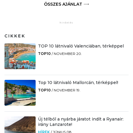
ÖSSZES AJÁNLAT
CIKKEK
TOP 10 látnivaló Valenciában, térképpel
TOP10
/
NOVEMBER 20.
Top 10 látnivaló Mallorcán, térképpel!
TOP10
/
NOVEMBER 19.
Új télből a nyárba járatot indít a Ryanair:
irány Lanzarote!
HÍREK
/
JÚNIUS 08.