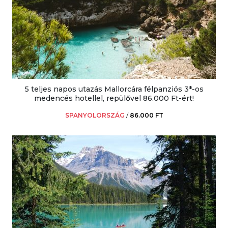
5 teljes napos utazás Mallorcára félpanziós 3*-os
medencés hotellel, repülővel 86.000 Ft-ért!
SPANYOLORSZÁG
/
86.000 FT