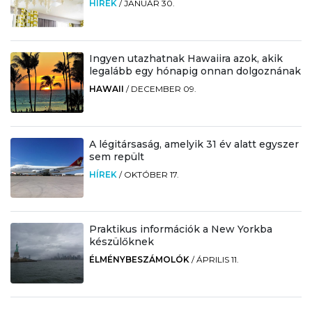
HÍREK
/
JANUÁR 30.
Ingyen utazhatnak Hawaiira azok, akik
legalább egy hónapig onnan dolgoznának
HAWAII
/
DECEMBER 09.
A légitársaság, amelyik 31 év alatt egyszer
sem repült
HÍREK
/
OKTÓBER 17.
Praktikus információk a New Yorkba
készülőknek
ÉLMÉNYBESZÁMOLÓK
/
ÁPRILIS 11.