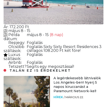
Ár:
172.200
Ft
május 8 - 15
Példa
május 8 - 15
(8 nap)
dátum:
Repjegy:
Foglalás
Olcsóbb
Foglalás
Sixty Sixty Resort Residences 3
csillagos 108.200 Ft két főre!
szállások:
Luxus
Foglalás
szállások:
Airbnb:
Foglalás
Tetszett?
Segíts egy megosztással!
TALÁN EZ IS ÉRDEKELHET
A legérdekesebb látnivalók
Los Angeles-ben! Nyerj 5
napos kiruccanást a
Paramount Network-kel!
HÍREK
/
MÁRCIUS 22.