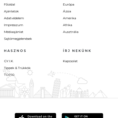
Főoldal
Európa
Ajánlatok
Ázsia
Adatvédelem
Amerika
Impresszum
Afrika
Médiaajánlat
Ausztrália
Sajtómegjelenések
HASZNOS
ÍRJ NEKÜNK
GY.I.K.
Kapcsolat
Tippek & Trükkök
TOP10