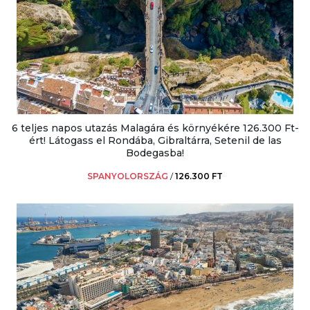
6 teljes napos utazás Malagára és környékére 126.300 Ft-
ért! Látogass el Rondába, Gibraltárra, Setenil de las
Bodegasba!
SPANYOLORSZÁG
/
126.300 FT