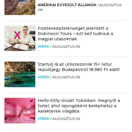
AMERIKAI EGYESÜLT ÁLLAMOK
/
AUGUSZTUS
06.
Fizetésképtelenséget jelentett a
Robinson Tours – ezt kell tudniuk a
magyar utasoknak
HÍREK
/
AUGUSZTUS 05.
Startolj rá az utószezonra! 15+ retúr
repülőjegy Budapestről 18.980 Ft alatt!
HÍREK
/
AUGUSZTUS 05.
Hello Kitty-őrület Tokióban: megnyílt a
hotel, ahol rajongóként beléphetsz a
karakterek világába
HÍREK
/
AUGUSZTUS 05.