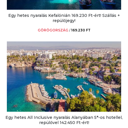
Egy hetes nyaralás Kefalónián 169.230 Ft-ért! Szállás +
repülőjegy!
GÖRÖGORSZÁG
/
169.230 FT
Egy hetes All Inclusive nyaralás Alanyában 5*-os hotellel,
repülővel 142.450 Ft-ért!