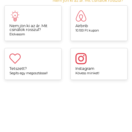
Nem jön ki az ár. Mit csinálok rosszul?
Nem jön ki az ár. Mit
Airbnb
csinálok rosszul?
10.100 Ft kupon
Elolvasom
Tetszett?
Instagram
Segíts egy megosztással!
Kövess minket!