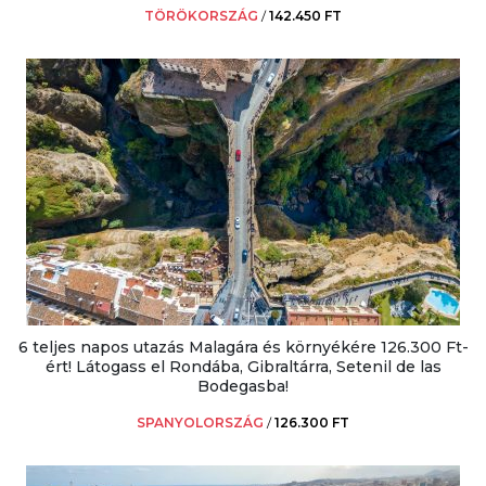
TÖRÖKORSZÁG
/
142.450 FT
6 teljes napos utazás Malagára és környékére 126.300 Ft-
ért! Látogass el Rondába, Gibraltárra, Setenil de las
Bodegasba!
SPANYOLORSZÁG
/
126.300 FT