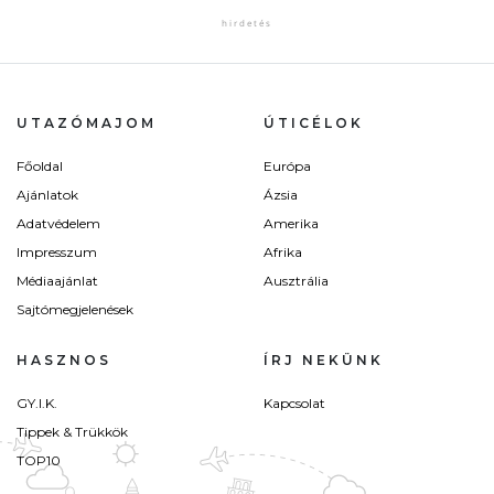
UTAZÓMAJOM
ÚTICÉLOK
Főoldal
Európa
Ajánlatok
Ázsia
Adatvédelem
Amerika
Impresszum
Afrika
Médiaajánlat
Ausztrália
Sajtómegjelenések
HASZNOS
ÍRJ NEKÜNK
GY.I.K.
Kapcsolat
Tippek & Trükkök
TOP10