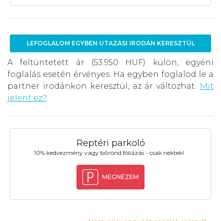
LEFOGLALOM EGYBEN UTAZÁSI IRODÁN KERESZTÜL
A feltüntetett ár (53.950 HUF) külön, egyéni
foglalás esetén érvényes. Ha egyben foglalod le a
partner irodánkon keresztül, az ár változhat.
Mit
jelent ez?
Reptéri parkoló
10% kedvezmény vagy bőrönd fóliázás - csak nektek!
MEGNÉZEM