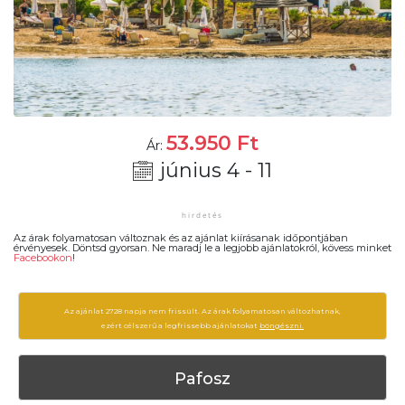
53.950
Ft
Ár:
június 4 - 11
Az árak folyamatosan változnak és az ajánlat kiírásanak időpontjában
érvényesek. Döntsd gyorsan. Ne maradj le a legjobb ajánlatokról, kövess minket
Facebookon
!
Az ajánlat 2728 napja nem frissült. Az árak folyamatosan változhatnak,
ezért célszerű a legfrissebb ajánlatokat
böngészni.
Pafosz