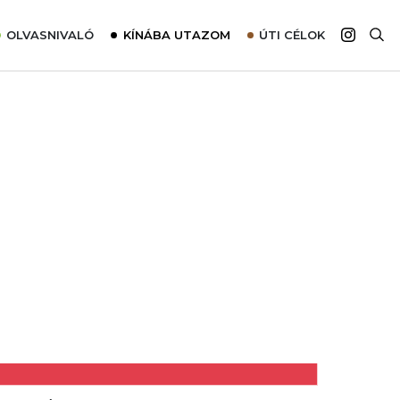
OLVASNIVALÓ
KÍNÁBA UTAZOM
ÚTI CÉLOK
Top 10 látnivalók térképpel
Európa
Tudnivalók az ajánlatok lefoglalásához
Ázsia
Tippek & Trükkök
Amerika
Utazómajom – CitySIM kártya a világutazóknak
Afrika
Interjú
Ausztrália
Élménybeszámolók
Szállodalátogatás
Sajtómegjelenések