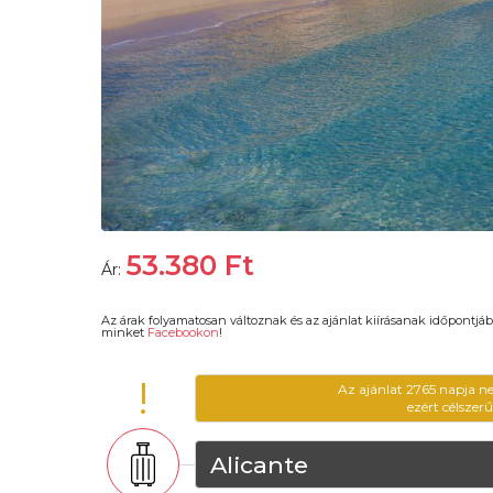
53.380
Ft
Ár:
Az árak folyamatosan változnak és az ajánlat kiírásanak időpontjáb
minket
Facebookon
!
!
Az ajánlat 2765 napja n
ezért célszer
Alicante