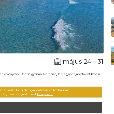
május 24 - 31
an érvényesek. Döntsd gyorsan. Ne maradj le a legjobb ajánlatokról, kövess
em frissült. Az árak folyamatosan változhatnak,
ű a legfrissebb ajánlatokat
böngészni.