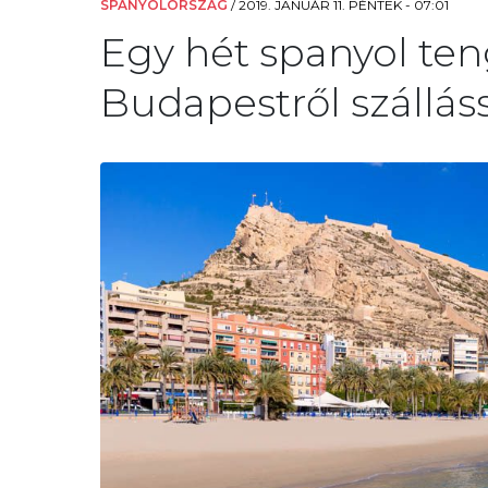
SPANYOLORSZÁG
/
2019. JANUÁR 11. PÉNTEK - 07:01
Egy hét spanyol ten
Budapestről szálláss