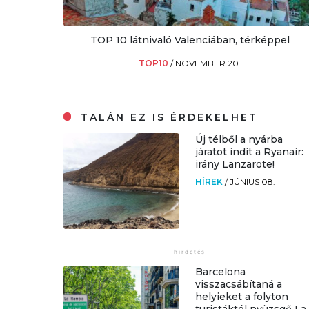
TOP 10 látnivaló Valenciában, térképpel
TOP10
/
NOVEMBER 20.
TALÁN EZ IS ÉRDEKELHET
Új télből a nyárba
járatot indít a Ryanair:
irány Lanzarote!
HÍREK
/
JÚNIUS 08.
Barcelona
visszacsábítaná a
helyieket a folyton