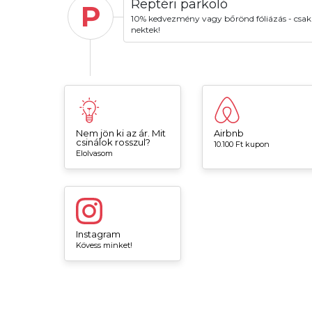
Reptéri parkoló
P
10% kedvezmény vagy bőrönd fóliázás - csak
nektek!
Nem jön ki az ár. Mit
Airbnb
csinálok rosszul?
10.100 Ft kupon
Elolvasom
Instagram
Kövess minket!