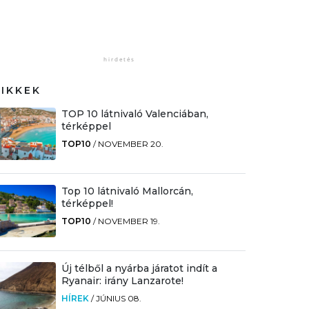
CIKKEK
TOP 10 látnivaló Valenciában,
térképpel
TOP10
/
NOVEMBER 20.
Top 10 látnivaló Mallorcán,
térképpel!
TOP10
/
NOVEMBER 19.
Új télből a nyárba járatot indít a
Ryanair: irány Lanzarote!
HÍREK
/
JÚNIUS 08.