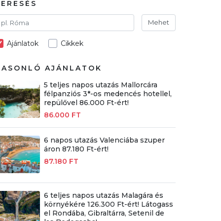
KERESÉS
Mehet
Ajánlatok
Cikkek
HASONLÓ AJÁNLATOK
5 teljes napos utazás Mallorcára
félpanziós 3*-os medencés hotellel,
repülővel 86.000 Ft-ért!
86.000 FT
6 napos utazás Valenciába szuper
áron 87.180 Ft-ért!
87.180 FT
6 teljes napos utazás Malagára és
környékére 126.300 Ft-ért! Látogass
el Rondába, Gibraltárra, Setenil de