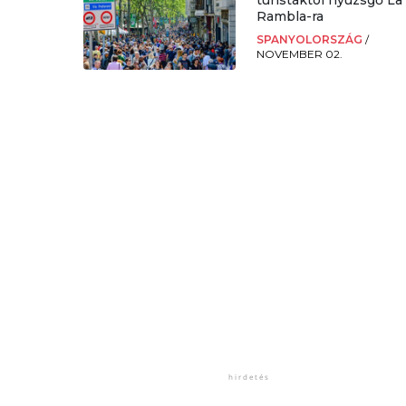
turistáktól nyüzsgő La
Rambla-ra
SPANYOLORSZÁG
/
NOVEMBER 02.