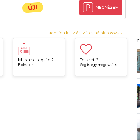
ÚJ!
MEGNÉZEM
Nem jön ki az ár. Mit csinálok rosszul?
Mi is az a tagsági?
Tetszett?
Elolvasom
Segíts egy megosztással!