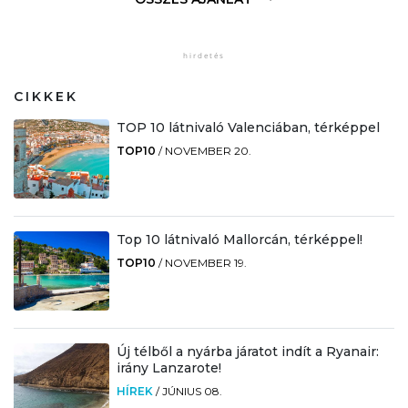
CIKKEK
TOP 10 látnivaló Valenciában, térképpel
TOP10
/
NOVEMBER 20.
Top 10 látnivaló Mallorcán, térképpel!
TOP10
/
NOVEMBER 19.
Új télből a nyárba járatot indít a Ryanair:
irány Lanzarote!
HÍREK
/
JÚNIUS 08.