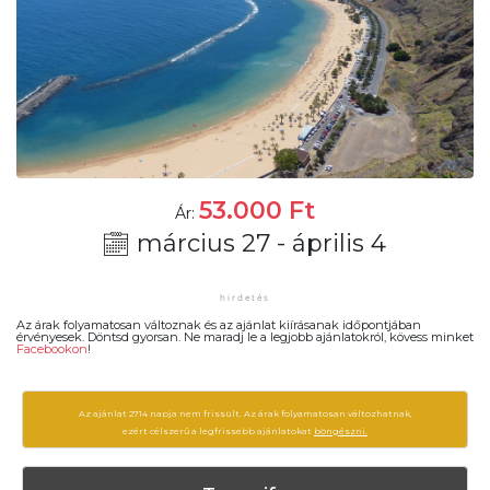
53.000
Ft
Ár:
március 27 - április 4
Az árak folyamatosan változnak és az ajánlat kiírásanak időpontjában
érvényesek. Döntsd gyorsan. Ne maradj le a legjobb ajánlatokról, kövess minket
Facebookon
!
Az ajánlat 2714 napja nem frissült. Az árak folyamatosan változhatnak,
ezért célszerű a legfrissebb ajánlatokat
böngészni.