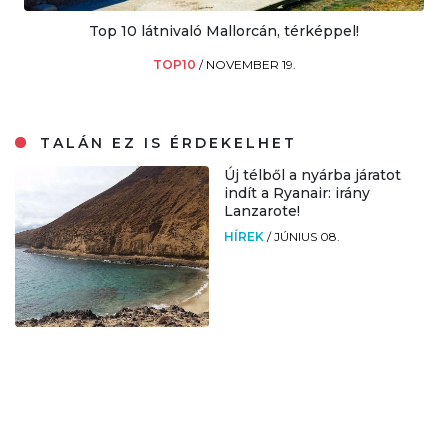
Top 10 látnivaló Mallorcán, térképpel!
TOP10
/
NOVEMBER 19.
TALÁN EZ IS ÉRDEKELHET
Új télből a nyárba járatot
indít a Ryanair: irány
Lanzarote!
HÍREK
/
JÚNIUS 08.