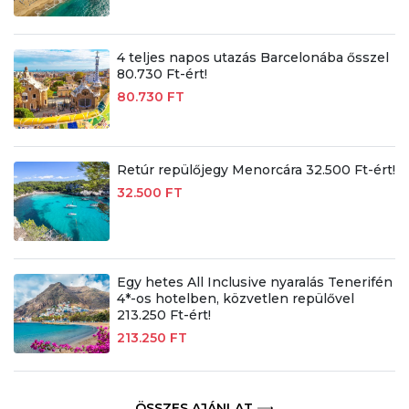
4 teljes napos utazás Barcelonába ősszel
80.730 Ft-ért!
80.730 FT
Retúr repülőjegy Menorcára 32.500 Ft-ért!
32.500 FT
Egy hetes All Inclusive nyaralás Tenerifén
4*-os hotelben, közvetlen repülővel
213.250 Ft-ért!
213.250 FT
ÖSSZES AJÁNLAT