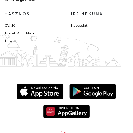
Sajtómegjelenések
HASZNOS
ÍRJ NEKÜNK
GY.I.K.
Kapcsolat
Tippek & Trükkök
TOP10