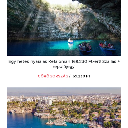
Egy hetes nyaralás Kefalónián 169.230 Ft-ért! Szállás +
repülőjegy!
GÖRÖGORSZÁG
/
169.230 FT