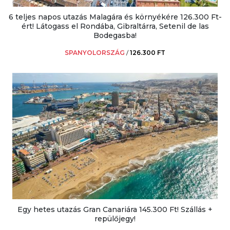
6 teljes napos utazás Malagára és környékére 126.300 Ft-
ért! Látogass el Rondába, Gibraltárra, Setenil de las
Bodegasba!
SPANYOLORSZÁG
/
126.300 FT
Egy hetes utazás Gran Canariára 145.300 Ft! Szállás +
repülőjegy!