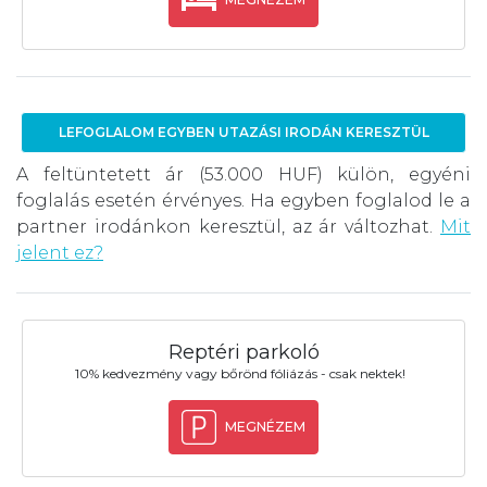
LEFOGLALOM EGYBEN UTAZÁSI IRODÁN KERESZTÜL
A feltüntetett ár (53.000 HUF) külön, egyéni
foglalás esetén érvényes. Ha egyben foglalod le a
partner irodánkon keresztül, az ár változhat.
Mit
jelent ez?
Reptéri parkoló
10% kedvezmény vagy bőrönd fóliázás - csak nektek!
MEGNÉZEM