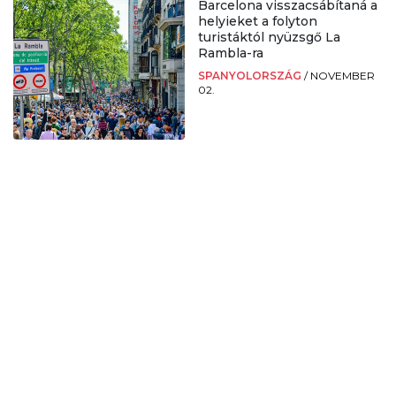
Barcelona visszacsábítaná a
helyieket a folyton
turistáktól nyüzsgő La
Rambla-ra
SPANYOLORSZÁG
/
NOVEMBER
02.