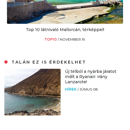
Top 10 látnivaló Mallorcán, térképpel!
TOP10
/
NOVEMBER 19.
TALÁN EZ IS ÉRDEKELHET
Új télből a nyárba járatot
indít a Ryanair: irány
Lanzarote!
HÍREK
/
JÚNIUS 08.