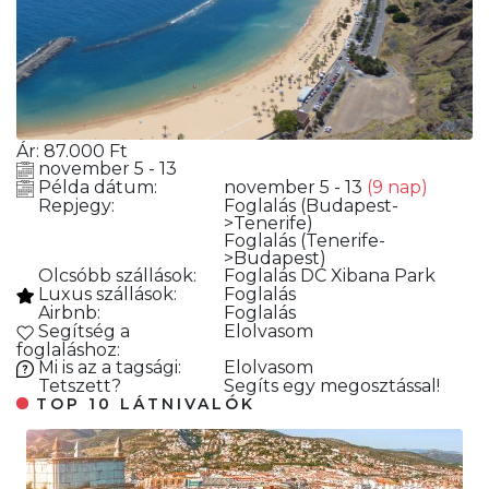
Ár:
87.000
Ft
november 5 - 13
Példa dátum:
november 5 - 13
(9 nap)
Repjegy:
Foglalás
(Budapest-
>Tenerife)
Foglalás
(Tenerife-
>Budapest)
Olcsóbb szállások:
Foglalás
DC Xibana Park
Luxus szállások:
Foglalás
Airbnb:
Foglalás
Segítség a
Elolvasom
foglaláshoz:
Mi is az a tagsági:
Elolvasom
Tetszett?
Segíts egy megosztással!
TOP 10 LÁTNIVALÓK