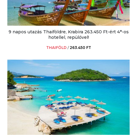
9 napos utazás Thaiföldre, Krabira 263.450 Ft-ért 4*-os
hotellel, repülővel!
THAIFÖLD
/
263.450 FT