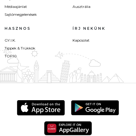
Médiaajánlat
Ausztrália
Sajtómegjelenések
HASZNOS
ÍRJ NEKÜNK
GY.I.K.
Kapcsolat
Tippek & Trükkök
TOP10