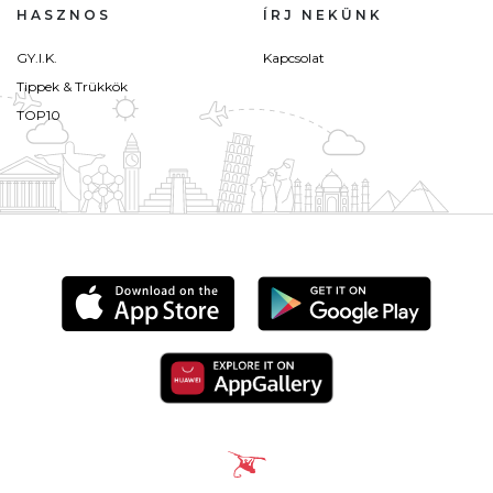
HASZNOS
ÍRJ NEKÜNK
GY.I.K.
Kapcsolat
Tippek & Trükkök
TOP10