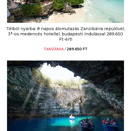
Télből nyárba: 8 napos álomutazás Zanzibárra repülővel,
3*-os medencés hotellel, budapesti indulással 289.650
Ft-ért!
TANZÁNIA
/
289.650 FT