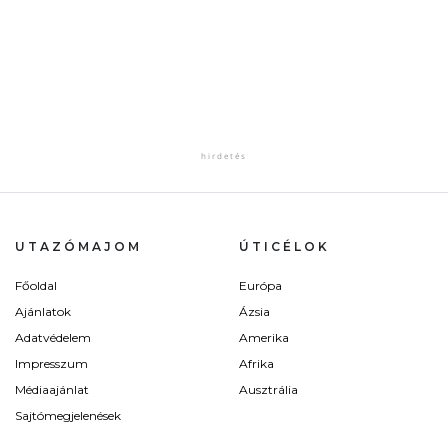
UTAZÓMAJOM
ÚTICÉLOK
Főoldal
Európa
Ajánlatok
Ázsia
Adatvédelem
Amerika
Impresszum
Afrika
Médiaajánlat
Ausztrália
Sajtómegjelenések