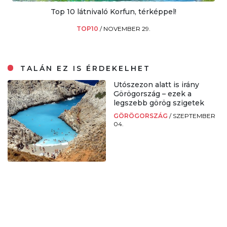
Top 10 látnivaló Korfun, térképpel!
TOP10
/
NOVEMBER 29.
TALÁN EZ IS ÉRDEKELHET
Utószezon alatt is irány
Görögország – ezek a
legszebb görög szigetek
GÖRÖGORSZÁG
/
SZEPTEMBER
04.