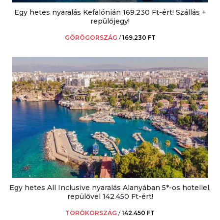
Egy hetes nyaralás Kefalónián 169.230 Ft-ért! Szállás +
repülőjegy!
GÖRÖGORSZÁG
/
169.230 FT
Egy hetes All Inclusive nyaralás Alanyában 5*-os hotellel,
repülővel 142.450 Ft-ért!
TÖRÖKORSZÁG
/
142.450 FT