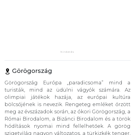
Görögország
Görögország Európa „paradicsoma” mind a
turisták, mind az üdülni vágyók számára. Az
olimpiai játékok hazája, az európai kultúra
bölcsőjének is nevezik. Rengeteg emléket őrzött
meg az évszázadok során, az ókori Görögország, a
Római Birodalom, a Bizánci Birodalom és a török
hódítások nyomai mind fellelhetőek. A görög
szigetvilág nagyon változatos, a türkizkék tenger,