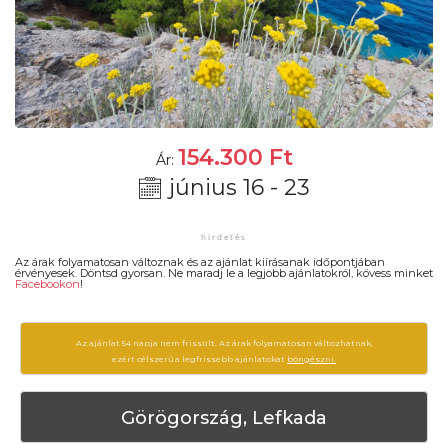
154.300
Ft
Ár:
június 16 - 23
Az árak folyamatosan változnak és az ajánlat kiírásanak időpontjában
érvényesek. Döntsd gyorsan. Ne maradj le a legjobb ajánlatokról, kövess minket
Facebookon
!
Az ajánlat 54 napja nem frissült. Az árak folyamatosan változhatnak,
ezért célszerű a legfrissebb ajánlatokat
böngészni.
Görögország, Lefkada