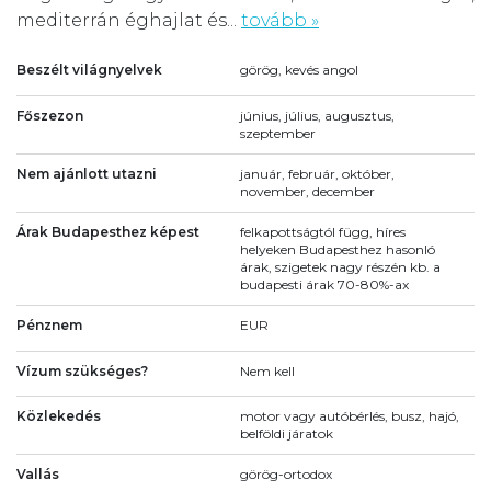
mediterrán éghajlat és...
tovább »
Beszélt világnyelvek
görög, kevés angol
Főszezon
június, július, augusztus,
szeptember
Nem ajánlott utazni
január, február, október,
november, december
Árak Budapesthez képest
felkapottságtól függ, híres
helyeken Budapesthez hasonló
árak, szigetek nagy részén kb. a
budapesti árak 70-80%-ax
Pénznem
EUR
Vízum szükséges?
Nem kell
Közlekedés
motor vagy autóbérlés, busz, hajó,
belföldi járatok
Vallás
görög-ortodox