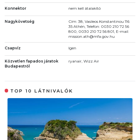
Konnektor
nem kell átalakító
Nagykövetség
Cím: 38, Vasileos Konstantinou 116
35 Athén, Telefon: 0030 210 72 56
800, 0030 210 72 56 801, E-mail:
mission.ath@mfa.gov.hu
Csapvíz
Igen
Közvetlen fapados járatok
ryanair, Wizz Air
Budapestről
TOP 10 LÁTNIVALÓK