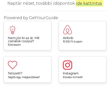
Naptár nézet, további időpontok
ide kattintva
.
Powered by
GetYourGuide
Nem jön ki az ár. Mit
Airbnb
csinálok rosszul?
10.100 Ft kupon
Elolvasom
Tetszett?
Instagram
Segíts egy megosztással!
Kövess minket!