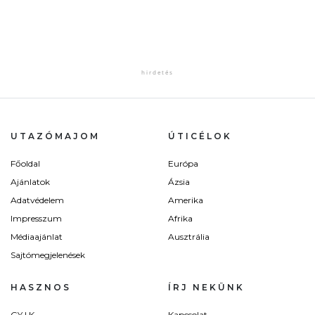
UTAZÓMAJOM
ÚTICÉLOK
Főoldal
Európa
Ajánlatok
Ázsia
Adatvédelem
Amerika
Impresszum
Afrika
Médiaajánlat
Ausztrália
Sajtómegjelenések
HASZNOS
ÍRJ NEKÜNK
GY.I.K.
Kapcsolat