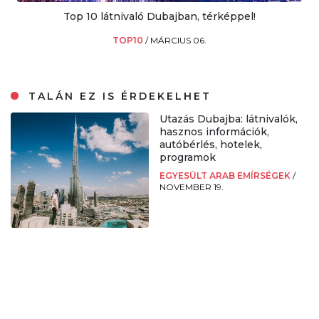
Top 10 látnivaló Dubajban, térképpel!
TOP10
/
MÁRCIUS 06.
TALÁN EZ IS ÉRDEKELHET
Utazás Dubajba: látnivalók,
hasznos információk,
autóbérlés, hotelek,
programok
EGYESÜLT ARAB EMÍRSÉGEK
/
NOVEMBER 19.