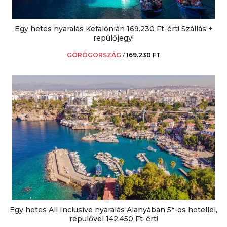
Egy hetes nyaralás Kefalónián 169.230 Ft-ért! Szállás +
repülőjegy!
GÖRÖGORSZÁG
/
169.230 FT
Egy hetes All Inclusive nyaralás Alanyában 5*-os hotellel,
repülővel 142.450 Ft-ért!