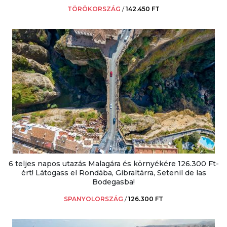
TÖRÖKORSZÁG
/
142.450 FT
6 teljes napos utazás Malagára és környékére 126.300 Ft-
ért! Látogass el Rondába, Gibraltárra, Setenil de las
Bodegasba!
SPANYOLORSZÁG
/
126.300 FT