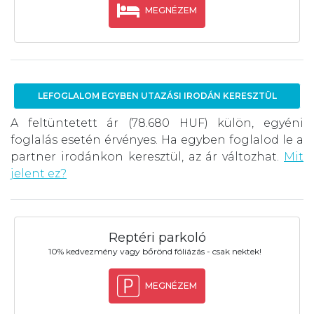
MEGNÉZEM
LEFOGLALOM EGYBEN UTAZÁSI IRODÁN KERESZTÜL
A feltüntetett ár (78.680 HUF) külön, egyéni
foglalás esetén érvényes. Ha egyben foglalod le a
partner irodánkon keresztül, az ár változhat.
Mit
jelent ez?
Reptéri parkoló
10% kedvezmény vagy bőrönd fóliázás - csak nektek!
MEGNÉZEM