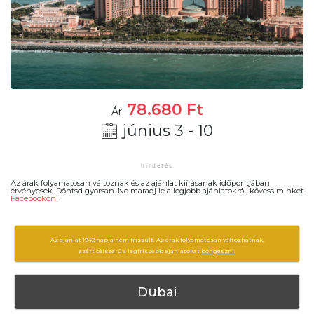
78.680
Ft
Ár:
június 3 - 10
Az árak folyamatosan változnak és az ajánlat kiírásanak időpontjában
érvényesek. Döntsd gyorsan. Ne maradj le a legjobb ajánlatokról, kövess minket
Facebookon
!
Az ajánlat 1942 napja nem frissült. Az árak folyamatosan változhatnak,
ezért célszerű a legfrissebb ajánlatokat
böngészni.
Dubai