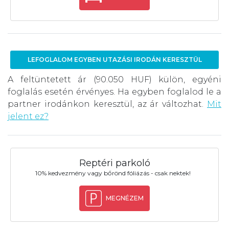
LEFOGLALOM EGYBEN UTAZÁSI IRODÁN KERESZTÜL
A feltüntetett ár (90.050 HUF) külön, egyéni
foglalás esetén érvényes. Ha egyben foglalod le a
partner irodánkon keresztül, az ár változhat.
Mit
jelent ez?
Reptéri parkoló
10% kedvezmény vagy bőrönd fóliázás - csak nektek!
MEGNÉZEM