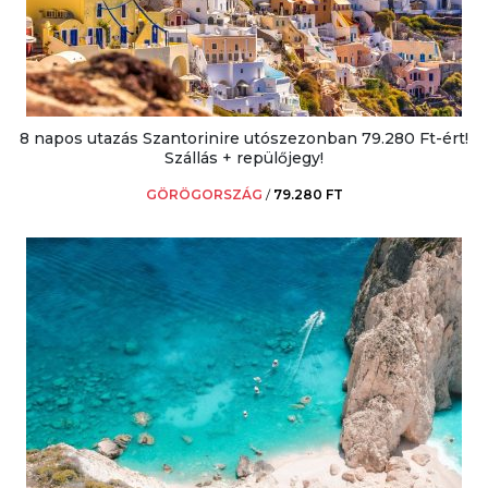
8 napos utazás Szantorinire utószezonban 79.280 Ft-ért!
Szállás + repülőjegy!
GÖRÖGORSZÁG
/
79.280 FT