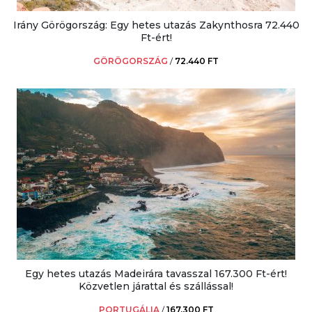
Irány Görögország: Egy hetes utazás Zakynthosra 72.440
Ft-ért!
GÖRÖGORSZÁG
/
72.440 FT
Egy hetes utazás Madeirára tavasszal 167.300 Ft-ért!
Közvetlen járattal és szállással!
PORTUGÁLIA
/
167.300 FT