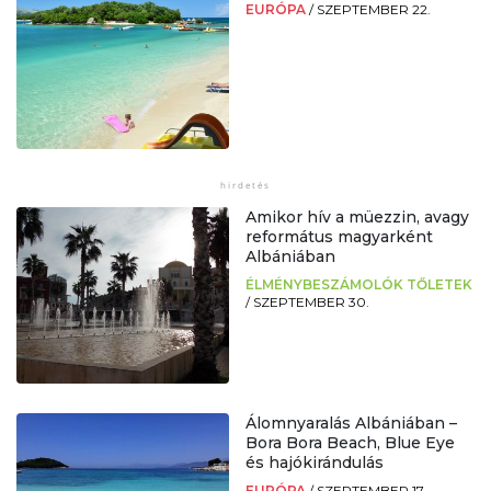
EURÓPA
/
SZEPTEMBER 22.
Amikor hív a müezzin, avagy
református magyarként
Albániában
ÉLMÉNYBESZÁMOLÓK TŐLETEK
/
SZEPTEMBER 30.
Álomnyaralás Albániában –
Bora Bora Beach, Blue Eye
és hajókirándulás
EURÓPA
/
SZEPTEMBER 17.