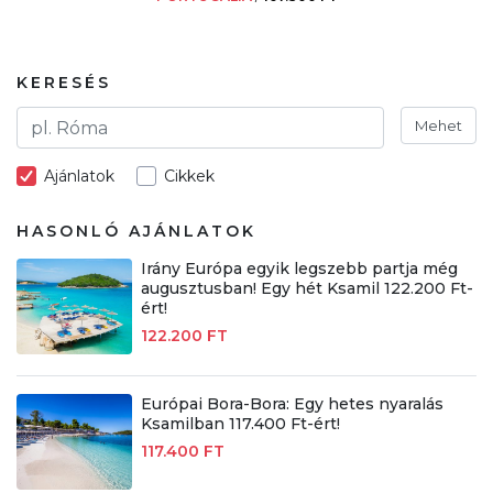
KERESÉS
Mehet
Ajánlatok
Cikkek
HASONLÓ AJÁNLATOK
Irány Európa egyik legszebb partja még
augusztusban! Egy hét Ksamil 122.200 Ft-
ért!
122.200 FT
Európai Bora-Bora: Egy hetes nyaralás
Ksamilban 117.400 Ft-ért!
117.400 FT