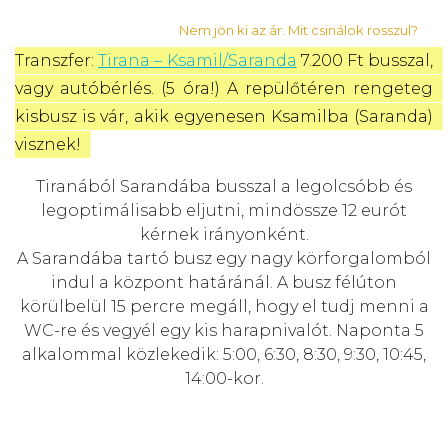
Nem jön ki az ár. Mit csinálok rosszul?
Transzfer: 
Tirana – Ksamil/Saranda
 7.200 Ft busszal, 
vagy autóbérlés. (5 óra!) A repülőtéren rengeteg 
kisbusz is vár, akik egyenesen Ksamilba (Saranda) 
visznek! 
Tiranából Sarandába busszal a legolcsóbb és
legoptimálisabb eljutni, mindössze 12 eurót
kérnek irányonként.
A Sarandába tartó busz egy nagy körforgalomból
indul a központ határánál. A busz félúton
körülbelül 15 percre megáll, hogy el tudj menni a
WC-re és vegyél egy kis harapnivalót. Naponta 5
alkalommal közlekedik: 5:00, 6:30, 8:30, 9:30, 10:45,
14:00-kor.