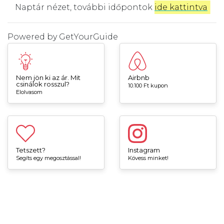
Naptár nézet, további időpontok
ide kattintva
.
Powered by
GetYourGuide
Nem jön ki az ár. Mit
Airbnb
csinálok rosszul?
10.100 Ft kupon
Elolvasom
Tetszett?
Instagram
Segíts egy megosztással!
Kövess minket!