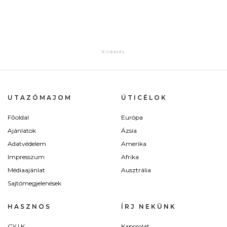
UTAZÓMAJOM
ÚTICÉLOK
Főoldal
Európa
Ajánlatok
Ázsia
Adatvédelem
Amerika
Impresszum
Afrika
Médiaajánlat
Ausztrália
Sajtómegjelenések
HASZNOS
ÍRJ NEKÜNK
GY.I.K.
Kapcsolat