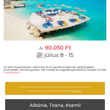
90.050
Ft
Ár:
július 8 - 15
Az árak folyamatosan változnak és az ajánlat kiírásanak időpontjában
érvényesek. Döntsd gyorsan. Ne maradj le a legjobb ajánlatokról, kövess minket
Facebookon
!
Az ajánlat 53 napja nem frissült. Az árak folyamatosan változhatnak,
ezért célszerű a legfrissebb ajánlatokat
böngészni.
Albánia, Tirana, Ksamil