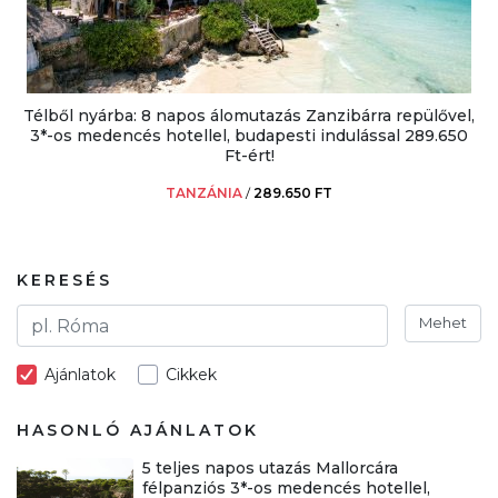
Télből nyárba: 8 napos álomutazás Zanzibárra repülővel,
3*-os medencés hotellel, budapesti indulással 289.650
Ft-ért!
TANZÁNIA
/
289.650 FT
KERESÉS
Mehet
Ajánlatok
Cikkek
HASONLÓ AJÁNLATOK
5 teljes napos utazás Mallorcára
félpanziós 3*-os medencés hotellel,