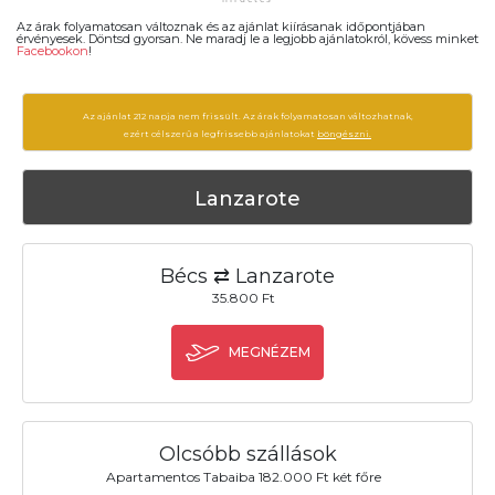
Az árak folyamatosan változnak és az ajánlat kiírásanak időpontjában
érvényesek. Döntsd gyorsan. Ne maradj le a legjobb ajánlatokról, kövess minket
Facebookon
!
Az ajánlat 212 napja nem frissült. Az árak folyamatosan változhatnak,
ezért célszerű a legfrissebb ajánlatokat
böngészni.
Lanzarote
Bécs ⇄ Lanzarote
35.800 Ft
MEGNÉZEM
Olcsóbb szállások
Apartamentos Tabaiba 182.000 Ft két főre