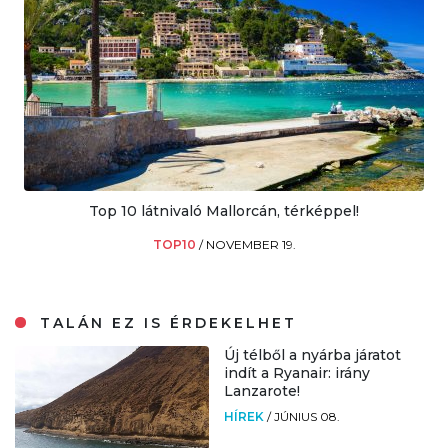
Top 10 látnivaló Mallorcán, térképpel!
TOP10
/
NOVEMBER 19.
TALÁN EZ IS ÉRDEKELHET
Új télből a nyárba járatot
indít a Ryanair: irány
Lanzarote!
HÍREK
/
JÚNIUS 08.