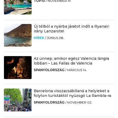
TOP10
/
NOVEMBER 19.
Új télből a nyárba járatot indít a Ryanair:
irány Lanzarote!
HÍREK
/
JÚNIUS 08.
Az ünnep, amikor egész Valencia lángra
lobban – Las Fallas de Valencia
SPANYOLORSZÁG
/
MÁRCIUS 14.
Barcelona visszacsábítaná a helyieket a
folyton turistáktól nyüzsgő La Rambla-ra
SPANYOLORSZÁG
/
NOVEMBER 02.