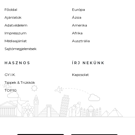
Főoldal
Európa
Ajánlatok
Ázsia
Adatvédelem
Amerika
Impresszum
Afrika
Médiaajánlat
Ausztrália
Sajtómegjelenések
HASZNOS
ÍRJ NEKÜNK
GY.I.K.
Kapcsolat
Tippek & Trükkök
TOP10