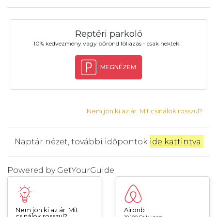
Reptéri parkoló
10% kedvezmény vagy bőrönd fóliázás - csak nektek!
MEGNÉZEM
Nem jön ki az ár. Mit csinálok rosszul?
Naptár nézet, további időpontok
ide kattintva
.
Powered by
GetYourGuide
Nem jön ki az ár. Mit
Airbnb
csinálok rosszul?