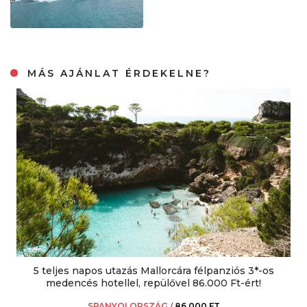
MÁS AJÁNLAT ÉRDEKELNE?
5 teljes napos utazás Mallorcára félpanziós 3*-os
medencés hotellel, repülővel 86.000 Ft-ért!
SPANYOLORSZÁG
/
86.000 FT