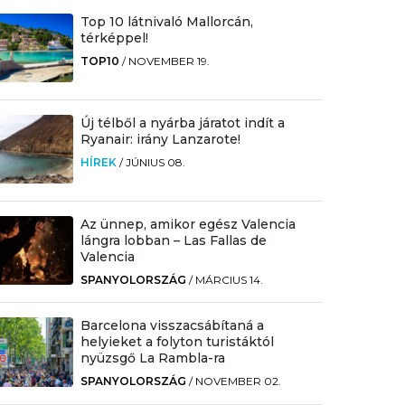
Top 10 látnivaló Mallorcán,
térképpel!
TOP10
/
NOVEMBER 19.
Új télből a nyárba járatot indít a
Ryanair: irány Lanzarote!
HÍREK
/
JÚNIUS 08.
Az ünnep, amikor egész Valencia
lángra lobban – Las Fallas de
Valencia
SPANYOLORSZÁG
/
MÁRCIUS 14.
Barcelona visszacsábítaná a
helyieket a folyton turistáktól
nyüzsgő La Rambla-ra
SPANYOLORSZÁG
/
NOVEMBER 02.