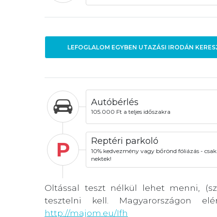
LEFOGLALOM EGYBEN UTAZÁSI IRODÁN KERES
Autóbérlés
105.000 Ft a teljes időszakra
Reptéri parkoló
P
10% kedvezmény vagy bőrönd fóliázás - csak
nektek!
Oltással teszt nélkül lehet menni, (sz
tesztelni kell. Magyarországon el
http://majom.eu/Ifh