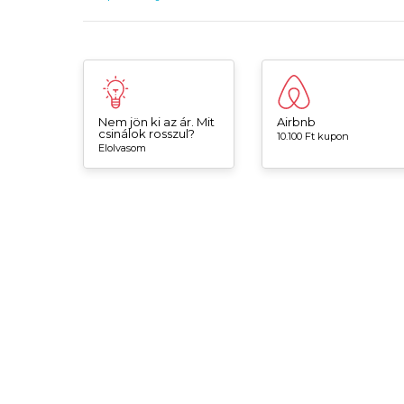
Nem jön ki az ár. Mit
Airbnb
csinálok rosszul?
10.100 Ft kupon
Elolvasom