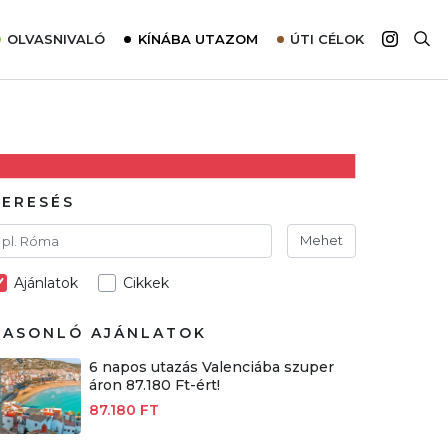
OLVASNIVALÓ
KÍNÁBA UTAZOM
ÚTI CÉLOK
Top 10 látnivalók térképpel
Európa
Tudnivalók az ajánlatok lefoglalásához
Ázsia
Tippek & Trükkök
Amerika
Utazómajom – CitySIM kártya a világutazóknak
Afrika
KERESÉS
Interjú
Ausztrália
Mehet
Élménybeszámolók
Ajánlatok
Cikkek
Szállodalátogatás
Sajtómegjelenések
HASONLÓ AJÁNLATOK
6 napos utazás Valenciába szuper
áron 87.180 Ft-ért!
87.180 FT