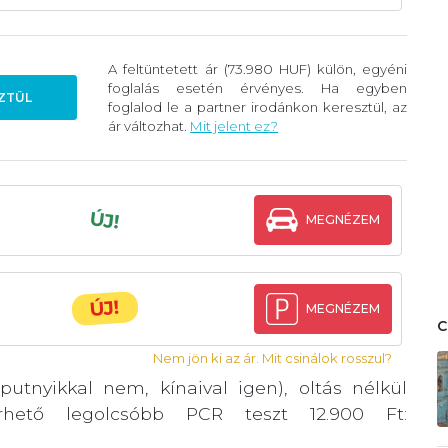
A feltüntetett ár (73.980 HUF) külön, egyéni
foglalás esetén érvényes. Ha egyben
ZTÜL
foglalod le a partner irodánkon keresztül, az
ár változhat.
Mit jelent ez?
ÚJ!
MEGNÉZEM
ÚJ!
MEGNÉZEM
Nem jön ki az ár. Mit csinálok rosszul?
putnyikkal nem, kínaival igen), oltás nélkül
érhető legolcsóbb PCR teszt 12.900 Ft: