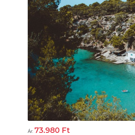
73.980
Ft
Ár: