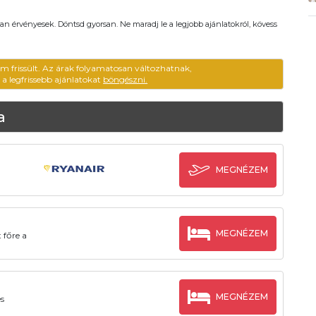
an érvényesek. Döntsd gyorsan. Ne maradj le a legjobb ajánlatokról, kövess
em frissült. Az árak folyamatosan változhatnak,
ű a legfrissebb ajánlatokat
böngészni.
a
MEGNÉZEM
MEGNÉZEM
 főre a
MEGNÉZEM
es