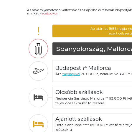
Az árak folyamatosan változnak és az ajánlat kiírásanak időpontjáb
minket
Facebookon
!
!
Az ajánlat 1885 napja n
ezért célszer
Spanyolország, Mallorc
Budapest ⇄ Mallorca
Ára
tagságival
26.080 Ft, nélküle: 32.580 Ft !
Olcsóbb szállások
Residencia Santiago Mallorca ** 93.800 Ft két
teljes időszakra két fő részére
Ajánlott szállások
Hotel Sant Jordi **** 185.900 Ft két főre a telj
időszakra