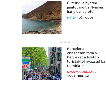
Új télből a nyárba
járatot indít a Ryanair:
irány Lanzarote!
HÍREK
/
JÚNIUS 08.
Barcelona
visszacsábítaná a
helyieket a folyton
turistáktól nyüzsgő La
Rambla-ra
SPANYOLORSZÁG
/
NOVEMBER 02.