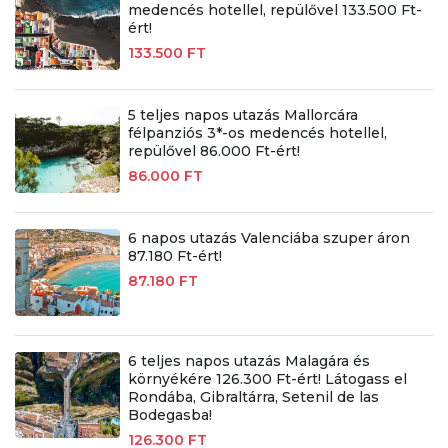
medencés hotellel, repülővel 133.500 Ft-
ért!
133.500 FT
5 teljes napos utazás Mallorcára
félpanziós 3*-os medencés hotellel,
repülővel 86.000 Ft-ért!
86.000 FT
6 napos utazás Valenciába szuper áron
87.180 Ft-ért!
87.180 FT
6 teljes napos utazás Malagára és
környékére 126.300 Ft-ért! Látogass el
Rondába, Gibraltárra, Setenil de las
Bodegasba!
126.300 FT