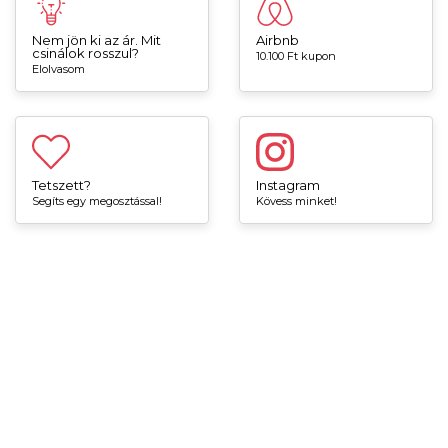
Nem jön ki az ár. Mit
Airbnb
csinálok rosszul?
10.100 Ft kupon
Elolvasom
Tetszett?
Instagram
Segíts egy megosztással!
Kövess minket!