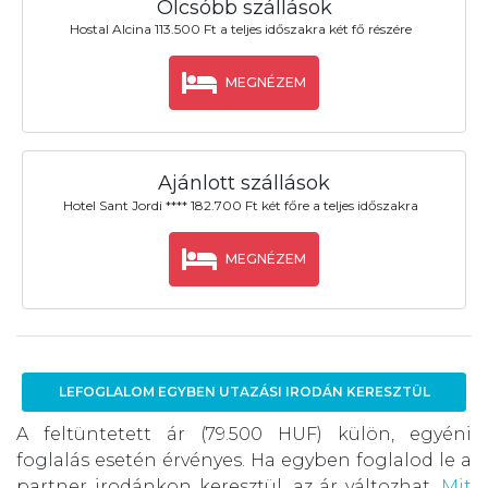
Olcsóbb szállások
Hostal Alcina 113.500 Ft a teljes időszakra két fő részére
MEGNÉZEM
Ajánlott szállások
Hotel Sant Jordi **** 182.700 Ft két főre a teljes időszakra
MEGNÉZEM
LEFOGLALOM EGYBEN UTAZÁSI IRODÁN KERESZTÜL
A feltüntetett ár (79.500 HUF) külön, egyéni
foglalás esetén érvényes. Ha egyben foglalod le a
partner irodánkon keresztül, az ár változhat.
Mit