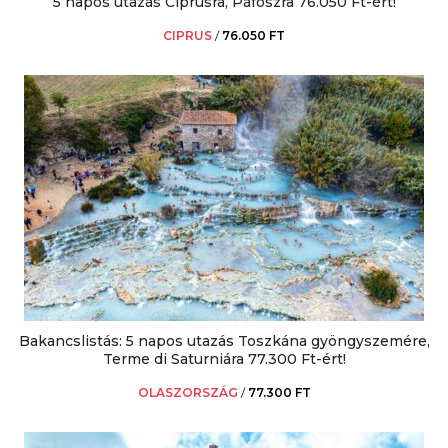
5 napos utazás Ciprusra, Páfoszra 76.050 Ft-ért!
CIPRUS
/
76.050 FT
Bakancslistás: 5 napos utazás Toszkána gyöngyszemére,
Terme di Saturniára 77.300 Ft-ért!
OLASZORSZÁG
/
77.300 FT