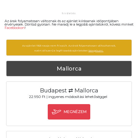
Az árak folyamatosan változnak és az ajánlat kiírásanak időpontjában
érvényesek. Döntsd gyorsan. Ne maradj le a legjobb ajánlatokról, kövess minket
Facebookon
!
Az ajánlat 1923 napja nem frissült. Az árak folyamatosan változhatnak,
ezért célszerű a legfrissebb ajánlatokat
böngészni.
Mallorca
Budapest ⇄ Mallorca
22.950 Ft | ingyenes módosítási lehetőséggel
MEGNÉZEM