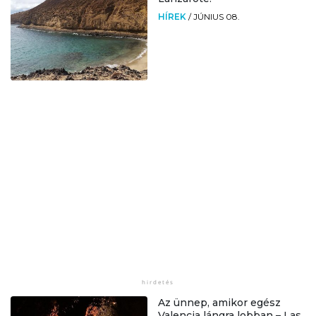
HÍREK
/
JÚNIUS 08.
Az ünnep, amikor egész
Valencia lángra lobban – Las