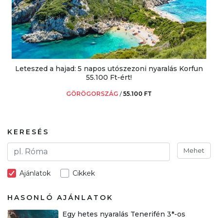
Leteszed a hajad: 5 napos utószezoni nyaralás Korfun
55.100 Ft-ért!
GÖRÖGORSZÁG
/
55.100 FT
KERESÉS
Mehet
Ajánlatok
Cikkek
HASONLÓ AJÁNLATOK
Egy hetes nyaralás Tenerifén 3*-os