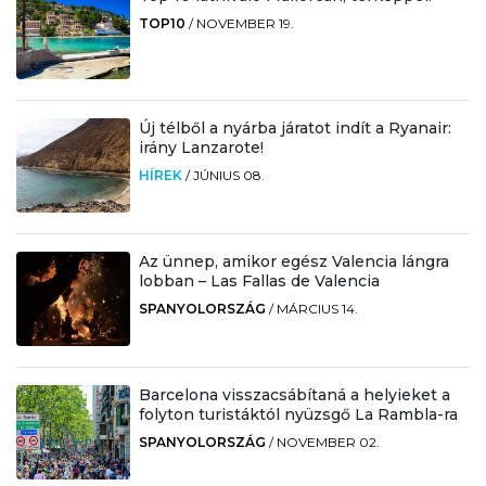
TOP10
/
NOVEMBER 19.
Új télből a nyárba járatot indít a Ryanair:
irány Lanzarote!
HÍREK
/
JÚNIUS 08.
Az ünnep, amikor egész Valencia lángra
lobban – Las Fallas de Valencia
SPANYOLORSZÁG
/
MÁRCIUS 14.
Barcelona visszacsábítaná a helyieket a
folyton turistáktól nyüzsgő La Rambla-ra
SPANYOLORSZÁG
/
NOVEMBER 02.