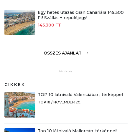
Egy hetes utazás Gran Canariára 145.300
Ft! Szállás + repülőjegy!
145.300 FT
ÖSSZES AJÁNLAT
CIKKEK
TOP 10 látnivaló Valenciában, térképpel
TOP10
/
NOVEMBER 20.
Top 10 látnivaló Mallorcán, térképpel!