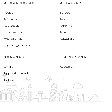
UTAZÓMAJOM
ÚTICÉLOK
Főoldal
Európa
Ajánlatok
Ázsia
Adatvédelem
Amerika
Impresszum
Afrika
Médiaajánlat
Ausztrália
Sajtómegjelenések
HASZNOS
ÍRJ NEKÜNK
GY.I.K.
Kapcsolat
Tippek & Trükkök
TOP10