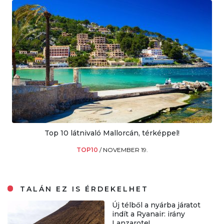
Top 10 látnivaló Mallorcán, térképpel!
TOP10
/
NOVEMBER 19.
TALÁN EZ IS ÉRDEKELHET
Új télből a nyárba járatot
indít a Ryanair: irány
Lanzarote!