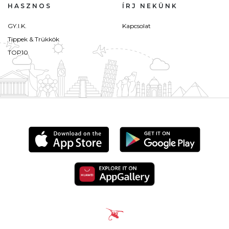
HASZNOS
ÍRJ NEKÜNK
GY.I.K.
Kapcsolat
Tippek & Trükkök
TOP10