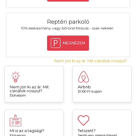
Reptéri parkoló
10% kedvezmény vagy bőrönd fóliázás - csak nektek!
MEGNÉZEM
Nem jön ki az ár. Mit csinálok rosszul?
Nem jön ki az ár. Mit
Airbnb
csinálok rosszul?
10.100 Ft kupon
Elolvasom
Mi is az a tagsági?
Tetszett?
Elolvasom
Segíts egy megosztással!