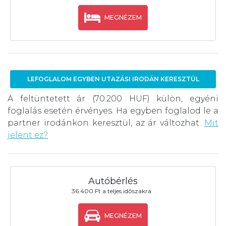
MEGNÉZEM
LEFOGLALOM EGYBEN UTAZÁSI IRODÁN KERESZTÜL
A feltüntetett ár (70.200 HUF) külön, egyéni
foglalás esetén érvényes. Ha egyben foglalod le a
partner irodánkon keresztül, az ár változhat.
Mit
jelent ez?
Autóbérlés
36.400 Ft a teljes időszakra
MEGNÉZEM