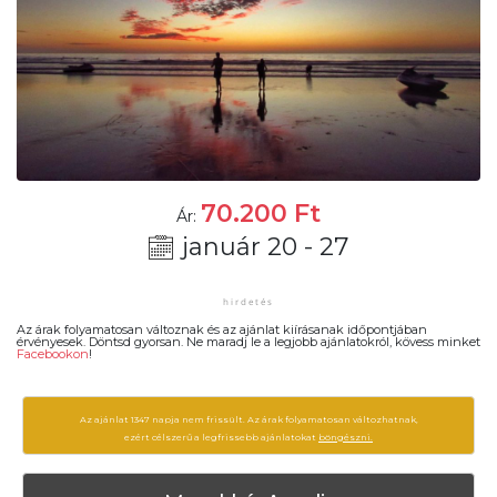
70.200
Ft
Ár:
január 20 - 27
Az árak folyamatosan változnak és az ajánlat kiírásanak időpontjában
érvényesek. Döntsd gyorsan. Ne maradj le a legjobb ajánlatokról, kövess minket
Facebookon
!
Az ajánlat 1347 napja nem frissült. Az árak folyamatosan változhatnak,
ezért célszerű a legfrissebb ajánlatokat
böngészni.