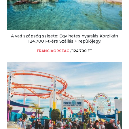
A vad szépség szigete: Egy hetes nyaralás Korzikán
124.700 Ft-ért! Szállás + repülőjegy!
FRANCIAORSZÁG
/
124.700 FT