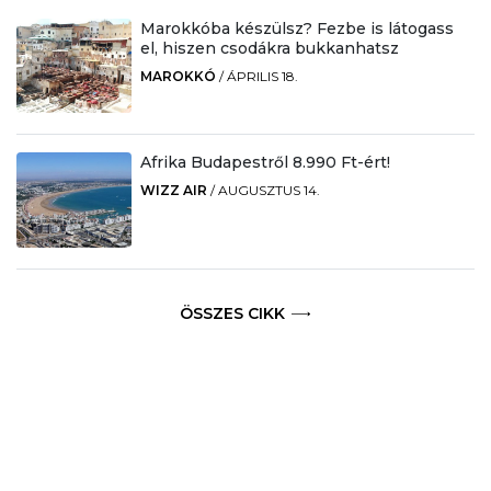
Marokkóba készülsz? Fezbe is látogass
el, hiszen csodákra bukkanhatsz
MAROKKÓ
/
ÁPRILIS 18.
Afrika Budapestről 8.990 Ft-ért!
WIZZ AIR
/
AUGUSZTUS 14.
ÖSSZES CIKK