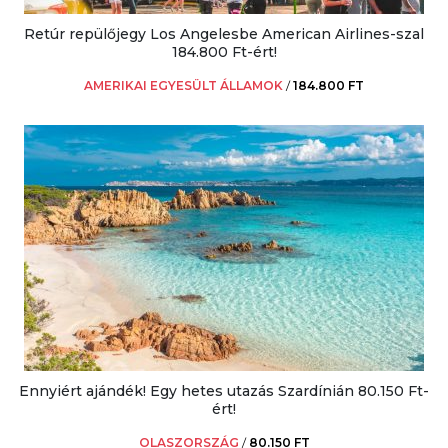
Retúr repülőjegy Los Angelesbe American Airlines-szal
184.800 Ft-ért!
AMERIKAI EGYESÜLT ÁLLAMOK
/
184.800 FT
Ennyiért ajándék! Egy hetes utazás Szardínián 80.150 Ft-
ért!
OLASZORSZÁG
/
80.150 FT