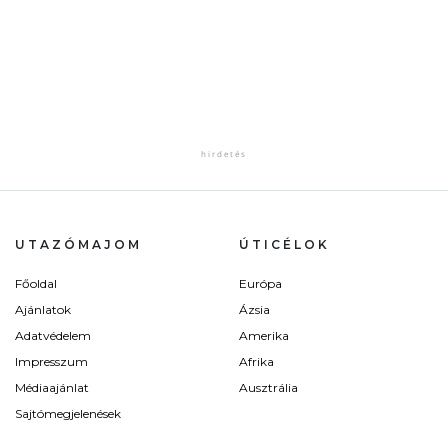
UTAZÓMAJOM
ÚTICÉLOK
Főoldal
Európa
Ajánlatok
Ázsia
Adatvédelem
Amerika
Impresszum
Afrika
Médiaajánlat
Ausztrália
Sajtómegjelenések