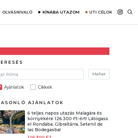
OLVASNIVALÓ
KÍNÁBA UTAZOM
ÚTI CÉLOK
Top 10 látnivalók térképpel
Európa
Tudnivalók az ajánlatok lefoglalásához
Ázsia
Tippek & Trükkök
Amerika
Utazómajom – CitySIM kártya a világutazóknak
Afrika
KERESÉS
Interjú
Ausztrália
Mehet
Élménybeszámolók
Ajánlatok
Cikkek
Szállodalátogatás
Sajtómegjelenések
HASONLÓ AJÁNLATOK
6 teljes napos utazás Malagára és
környékére 126.300 Ft-ért! Látogass
el Rondába, Gibraltárra, Setenil de
las Bodegasba!
126.300 FT