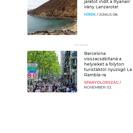
járatot indít a Ryanair:
irány Lanzarote!
HÍREK
/
JÚNIUS 08.
Barcelona
visszacsábítaná a
helyieket a folyton
turistáktól nyüzsgő La
Rambla-ra
SPANYOLORSZÁG
/
NOVEMBER 02.