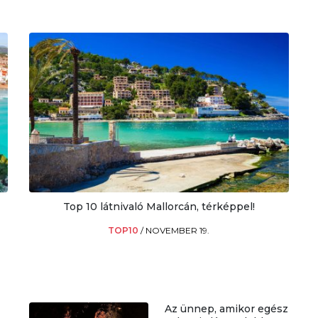
Top 10 látnivaló Mallorcán, térképpel!
TOP10
/
NOVEMBER 19.
Az ünnep, amikor egész