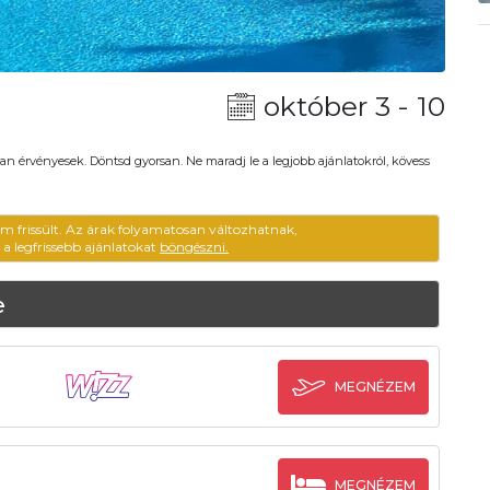
október 3 - 10
an érvényesek. Döntsd gyorsan. Ne maradj le a legjobb ajánlatokról, kövess
em frissült. Az árak folyamatosan változhatnak,
ű a legfrissebb ajánlatokat
böngészni.
e
MEGNÉZEM
MEGNÉZEM