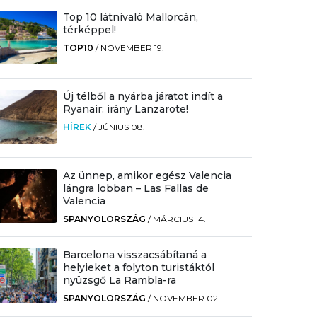
Top 10 látnivaló Mallorcán,
térképpel!
TOP10
/
NOVEMBER 19.
Új télből a nyárba járatot indít a
Ryanair: irány Lanzarote!
HÍREK
/
JÚNIUS 08.
Az ünnep, amikor egész Valencia
lángra lobban – Las Fallas de
Valencia
SPANYOLORSZÁG
/
MÁRCIUS 14.
Barcelona visszacsábítaná a
helyieket a folyton turistáktól
nyüzsgő La Rambla-ra
SPANYOLORSZÁG
/
NOVEMBER 02.