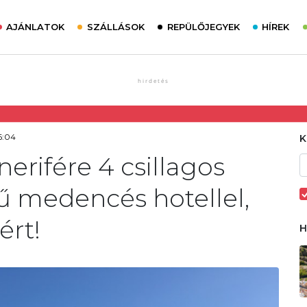
AJÁNLATOK
SZÁLLÁSOK
REPÜLŐJEGYEK
HÍREK
6:04
erifére 4 csillagos
ű medencés hotellel,
ért!