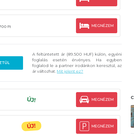
MEGNÉZEM
.700 Ft
A feltüntetett ár (89.500 HUF) külön, egyéni
foglalás esetén érvényes. Ha egyben
ZTÜL
foglalod le a partner irodánkon keresztül, az
ár változhat.
Mit jelent ez?
ÚJ!
MEGNÉZEM
ÚJ!
MEGNÉZEM