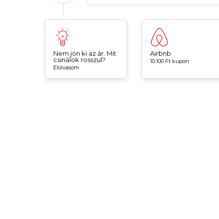
Nem jön ki az ár. Mit
Airbnb
csinálok rosszul?
10.100 Ft kupon
Elolvasom