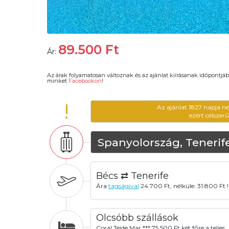
89.500
Ft
Ár:
Az árak folyamatosan változnak és az ajánlat kiírásanak időpontjáb
minket
Facebookon
!
!
Az ajánlat 1827 napja n
ezért célszer
Spanyolország, Tenerif
Bécs ⇄ Tenerife
Ára
tagságival
24.700 Ft, nélküle: 31.800 Ft !
Olcsóbb szállások
Coral Teide Mar *** 75.500 Ft két főre a teljes