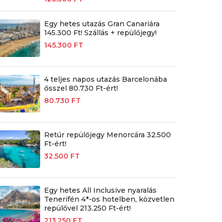
Egy hetes utazás Gran Canariára
145.300 Ft! Szállás + repülőjegy!
145.300 FT
4 teljes napos utazás Barcelonába
ősszel 80.730 Ft-ért!
80.730 FT
Retúr repülőjegy Menorcára 32.500
Ft-ért!
32.500 FT
Egy hetes All Inclusive nyaralás
Tenerifén 4*-os hotelben, közvetlen
repülővel 213.250 Ft-ért!
213.250 FT