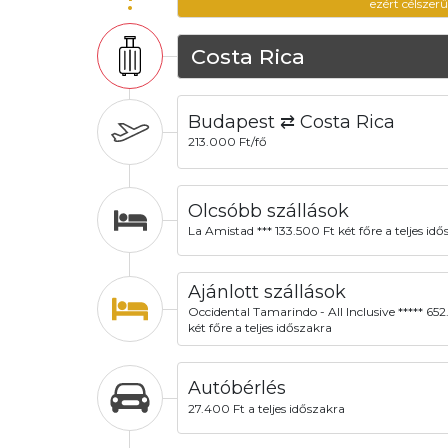
ezért célszer
Costa Rica
Budapest ⇄ Costa Rica
213.000 Ft/fő
Olcsóbb szállások
La Amistad *** 133.500 Ft két főre a teljes id
Ajánlott szállások
Occidental Tamarindo - All Inclusive ***** 65
két főre a teljes időszakra
Autóbérlés
27.400 Ft a teljes időszakra