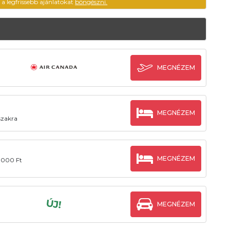
ű a legfrissebb ajánlatokat
böngészni.
MEGNÉZEM
MEGNÉZEM
őszakra
MEGNÉZEM
2.000 Ft
ÚJ!
MEGNÉZEM