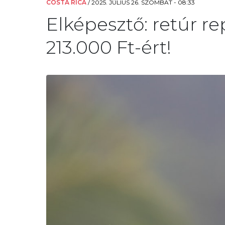
COSTA RICA
/
2025. JÚLIUS 26. SZOMBAT - 08:33
Elképesztő: retúr re
213.000 Ft-ért!