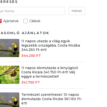
KERESÉS
Mehet
Ajánlatok
Cikkek
HASONLÓ AJÁNLATOK
11 napos utazás a világ egyik
legszebb országába, Costa Ricába
344.250 Ft-ért!
344.250 FT
11 napos álomutazás a lenyűgöző
Costa Ricára 341.750 Ft-ért! Válj
eggyé a természettel!
341.750 FT
Természet szerelmesei: 10 napos
álomutazás Costa Ricára 361.150 Ft-
ért!