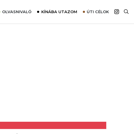
OLVASNIVALÓ
KÍNÁBA UTAZOM
ÚTI CÉLOK
Top 10 látnivalók térképpel
Európa
Tudnivalók az ajánlatok lefoglalásához
Ázsia
Tippek & Trükkök
Amerika
Utazómajom – CitySIM kártya a világutazóknak
Afrika
Interjú
Ausztrália
Élménybeszámolók
Szállodalátogatás
Sajtómegjelenések