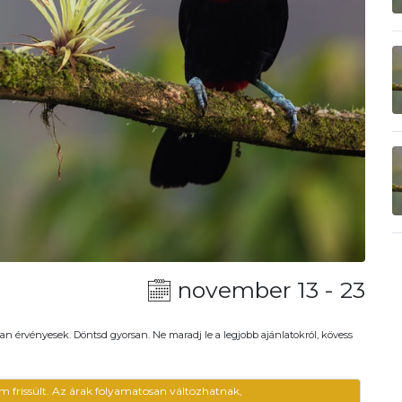
november 13 - 23
an érvényesek. Döntsd gyorsan. Ne maradj le a legjobb ajánlatokról, kövess
m frissült. Az árak folyamatosan változhatnak,