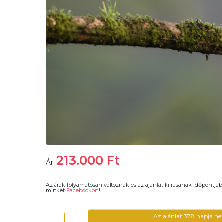
213.000
Ft
Ár:
Az árak folyamatosan változnak és az ajánlat kiírásanak időpontjáb
minket
Facebookon
!
!
Az ajánlat 378 napja ne