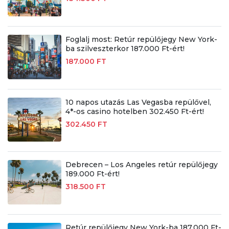
Foglalj most: Retúr repülőjegy New York-
ba szilveszterkor 187.000 Ft-ért!
187.000 FT
10 napos utazás Las Vegasba repülővel,
4*-os casino hotelben 302.450 Ft-ért!
302.450 FT
Debrecen – Los Angeles retúr repülőjegy
189.000 Ft-ért!
318.500 FT
Retúr repülőjegy New York-ba 187.000 Ft-