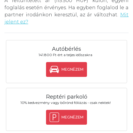
A feltüntetett ár (115.500 HUF) külön, egyéni
foglalás esetén érvényes. Ha egyben foglalod le a
partner irodánkon keresztül, az ár változhat.
Mit
jelent ez?
Autóbérlés
141.800 Ft-ért a teljes időszakra
MEGNÉZEM
Reptéri parkoló
10% kedvezmény vagy bőrönd fóliázás - csak nektek!
MEGNÉZEM