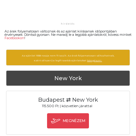
Az árak folyamatosan változnak és az ajánlat kiírásanak időpontjában
érvényesek. Döntsd gyorsan. Ne maradj le a legjobb ajánlatokról, kövess minket
Facebookon
!
Az ajánlat 1938 napja nem frissült. Az árak folyamatosan változhatnak,
ezért célszerű a legfrissebb ajánlatokat
böngészni.
New York
Budapest ⇄ New York
115.500 Ft | közvetlen járattal
MEGNÉZEM