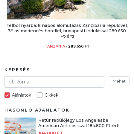
Télből nyárba: 8 napos álomutazás Zanzibárra repülővel,
3*-os medencés hotellel, budapesti indulással 289.650
Ft-ért!
TANZÁNIA
/
289.650 FT
KERESÉS
Mehet
Ajánlatok
Cikkek
HASONLÓ AJÁNLATOK
Retúr repülőjegy Los Angelesbe
American Airlines-szal 184.800 Ft-ért!
184.800 FT