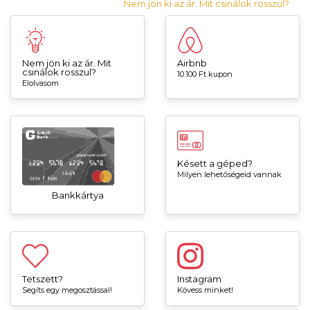
Nem jön ki az ár. Mit csinálok rosszul?
Nem jön ki az ár. Mit
Airbnb
csinálok rosszul?
10.100 Ft kupon
Elolvasom
Késett a géped?
Milyen lehetőségeid vannak
Bankkártya
Tetszett?
Instagram
Segíts egy megosztással!
Kövess minket!