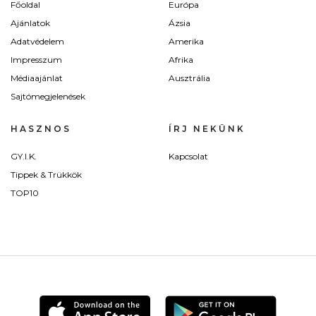
Főoldal
Európa
Ajánlatok
Ázsia
Adatvédelem
Amerika
Impresszum
Afrika
Médiaajánlat
Ausztrália
Sajtómegjelenések
HASZNOS
ÍRJ NEKÜNK
GY.I.K.
Kapcsolat
Tippek & Trükkök
TOP10