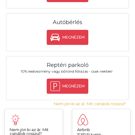
Autóbérlés
MEGNÉZEM
Reptéri parkoló
10% kedvezmény vagy bőrönd fóliázás - csak nektek!
MEGNÉZEM
Nem jön ki az ár. Mit csinálok rosszul?
Nem jön ki az ár. Mit
Airbnb
csinálok rosszul?
10.100 Ft kupon