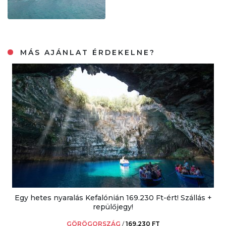
MÁS AJÁNLAT ÉRDEKELNE?
Egy hetes nyaralás Kefalónián 169.230 Ft-ért! Szállás +
repülőjegy!
GÖRÖGORSZÁG
/
169.230 FT