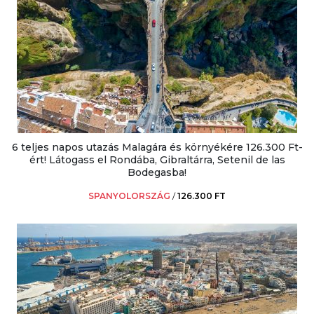
6 teljes napos utazás Malagára és környékére 126.300 Ft-
ért! Látogass el Rondába, Gibraltárra, Setenil de las
Bodegasba!
SPANYOLORSZÁG
/
126.300 FT