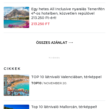
Egy hetes All Inclusive nyaralás Tenerifén
4*-os hotelben, közvetlen repülővel
213.250 Ft-ért!
213.250 FT
ÖSSZES AJÁNLAT
CIKKEK
TOP 10 látnivaló Valenciában, térképpel
TOP10
/
NOVEMBER 20.
Top 10 látnivaló Mallorcán, térképpel!