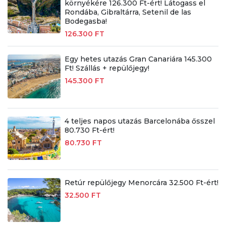
környékére 126.300 Ft-ért! Látogass el
Rondába, Gibraltárra, Setenil de las
Bodegasba!
126.300 FT
Egy hetes utazás Gran Canariára 145.300
Ft! Szállás + repülőjegy!
145.300 FT
4 teljes napos utazás Barcelonába ősszel
80.730 Ft-ért!
80.730 FT
Retúr repülőjegy Menorcára 32.500 Ft-ért!
32.500 FT