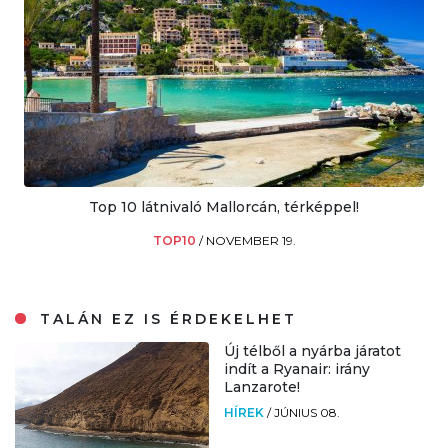
Top 10 látnivaló Mallorcán, térképpel!
TOP10
/
NOVEMBER 19.
TALÁN EZ IS ÉRDEKELHET
Új télből a nyárba járatot
indít a Ryanair: irány
Lanzarote!
HÍREK
/
JÚNIUS 08.