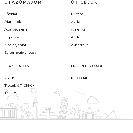
UTAZÓMAJOM
ÚTICÉLOK
Főoldal
Európa
Ajánlatok
Ázsia
Adatvédelem
Amerika
Impresszum
Afrika
Médiaajánlat
Ausztrália
Sajtómegjelenések
HASZNOS
ÍRJ NEKÜNK
GY.I.K.
Kapcsolat
Tippek & Trükkök
TOP10