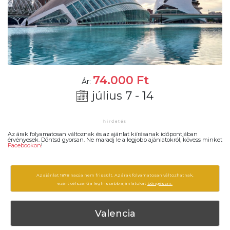
74.000
Ft
Ár:
július 7 - 14
Az árak folyamatosan változnak és az ajánlat kiírásanak időpontjában
érvényesek. Döntsd gyorsan. Ne maradj le a legjobb ajánlatokról, kövess minket
Facebookon
!
Az ajánlat 1878 napja nem frissült. Az árak folyamatosan változhatnak,
ezért célszerű a legfrissebb ajánlatokat
böngészni.
Valencia