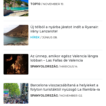
TOP10
/
NOVEMBER 19.
Új télből a nyárba járatot indít a Ryanair:
irány Lanzarote!
HÍREK
/
JÚNIUS 08.
Az ünnep, amikor egész Valencia lángra
lobban – Las Fallas de Valencia
SPANYOLORSZÁG
/
MÁRCIUS 14.
Barcelona visszacsábítaná a helyieket a
folyton turistáktól nyüzsgő La Rambla-ra
SPANYOLORSZÁG
/
NOVEMBER 02.