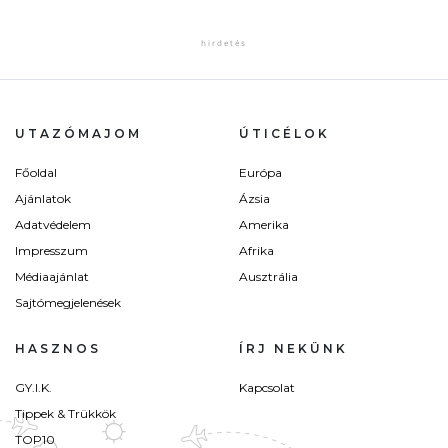
UTAZÓMAJOM
ÚTICÉLOK
Főoldal
Európa
Ajánlatok
Ázsia
Adatvédelem
Amerika
Impresszum
Afrika
Médiaajánlat
Ausztrália
Sajtómegjelenések
HASZNOS
ÍRJ NEKÜNK
GY.I.K.
Kapcsolat
Tippek & Trükkök
TOP10