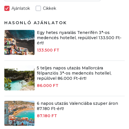
Ajánlatok
Cikkek
HASONLÓ AJÁNLATOK
Egy hetes nyaralás Tenerifén 3*-os
medencés hotellel, repülővel 133.500 Ft-
ért!
133.500 FT
5 teljes napos utazás Mallorcára
félpanziós 3*-os medencés hotellel,
repülővel 86.000 Ft-ért!
86.000 FT
6 napos utazás Valenciába szuper áron
87.180 Ft-ért!
87.180 FT