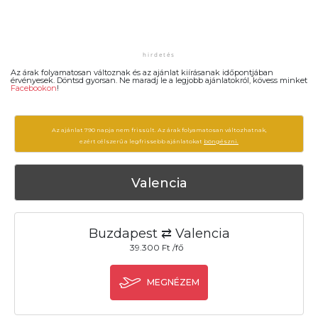
Az árak folyamatosan változnak és az ajánlat kiírásanak időpontjában
érvényesek. Döntsd gyorsan. Ne maradj le a legjobb ajánlatokról, kövess minket
Facebookon
!
Az ajánlat 790 napja nem frissült. Az árak folyamatosan változhatnak,
ezért célszerű a legfrissebb ajánlatokat
böngészni.
Valencia
Buzdapest ⇄ Valencia
39.300 Ft /fő
MEGNÉZEM