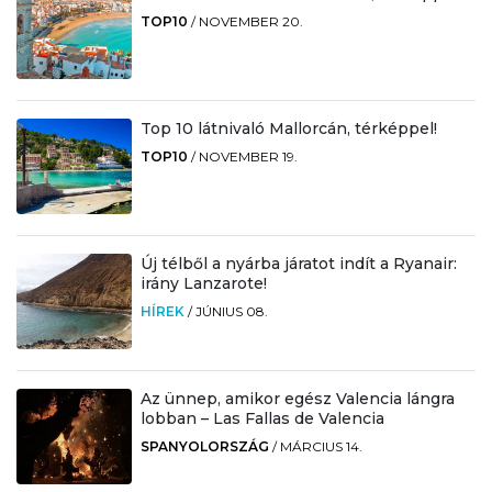
TOP10
/
NOVEMBER 20.
Top 10 látnivaló Mallorcán, térképpel!
TOP10
/
NOVEMBER 19.
Új télből a nyárba járatot indít a Ryanair:
irány Lanzarote!
HÍREK
/
JÚNIUS 08.
Az ünnep, amikor egész Valencia lángra
lobban – Las Fallas de Valencia
SPANYOLORSZÁG
/
MÁRCIUS 14.