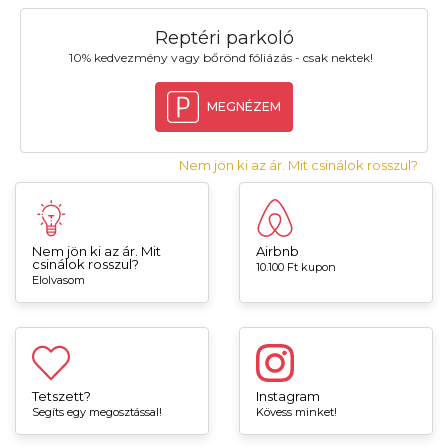
Reptéri parkoló
10% kedvezmény vagy bőrönd fóliázás - csak nektek!
MEGNÉZEM
Nem jön ki az ár. Mit csinálok rosszul?
Nem jön ki az ár. Mit
Airbnb
csinálok rosszul?
10.100 Ft kupon
Elolvasom
Tetszett?
Instagram
Segíts egy megosztással!
Kövess minket!