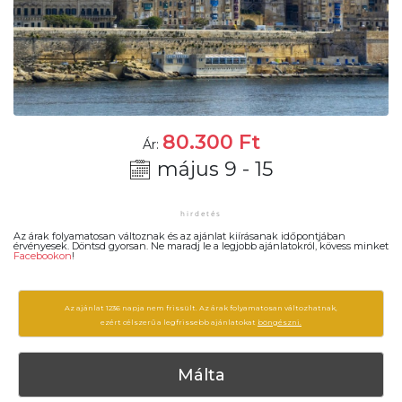
80.300
Ft
Ár:
május 9 - 15
Az árak folyamatosan változnak és az ajánlat kiírásanak időpontjában
érvényesek. Döntsd gyorsan. Ne maradj le a legjobb ajánlatokról, kövess minket
Facebookon
!
Az ajánlat 1236 napja nem frissült. Az árak folyamatosan változhatnak,
ezért célszerű a legfrissebb ajánlatokat
böngészni.
Málta