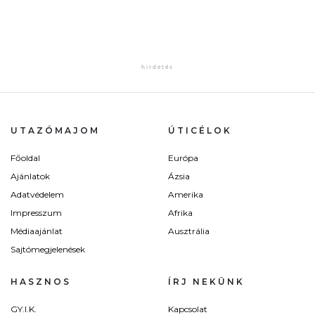
UTAZÓMAJOM
ÚTICÉLOK
Főoldal
Európa
Ajánlatok
Ázsia
Adatvédelem
Amerika
Impresszum
Afrika
Médiaajánlat
Ausztrália
Sajtómegjelenések
HASZNOS
ÍRJ NEKÜNK
GY.I.K.
Kapcsolat