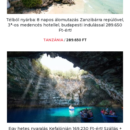
Télből nyárba: 8 napos álomutazás Zanzibárra repülővel,
3*-os medencés hotellel, budapesti indulással 289.650
Ft-ért!
TANZÁNIA
/
289.650 FT
Egy hetes nyaralás Kefalónián 169.230 Ft-ért! Szállás +