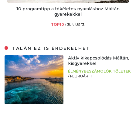
10 programtipp a tökéletes nyaraláshoz Máltán
gyerekekkel
TOP10
/
JÚNIUS 13.
TALÁN EZ IS ÉRDEKELHET
Aktív kikapcsolódás Máltán,
kisgyerekkel
ÉLMÉNYBESZÁMOLÓK TŐLETEK
/
FEBRUÁR 11.