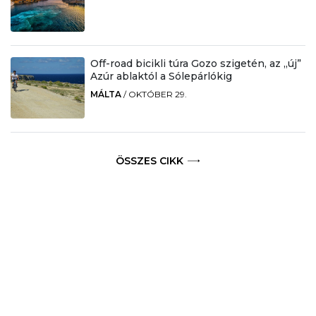
Off-road bicikli túra Gozo szigetén, az „új”
Azúr ablaktól a Sólepárlókig
MÁLTA
/
OKTÓBER 29.
ÖSSZES CIKK