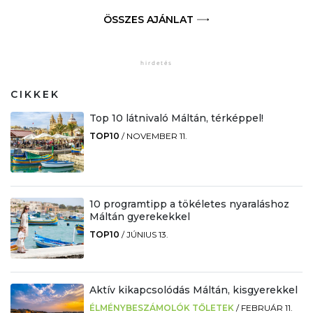
ÖSSZES AJÁNLAT
CIKKEK
Top 10 látnivaló Máltán, térképpel!
TOP10
/
NOVEMBER 11.
10 programtipp a tökéletes nyaraláshoz
Máltán gyerekekkel
TOP10
/
JÚNIUS 13.
Aktív kikapcsolódás Máltán, kisgyerekkel
ÉLMÉNYBESZÁMOLÓK TŐLETEK
/
FEBRUÁR 11.