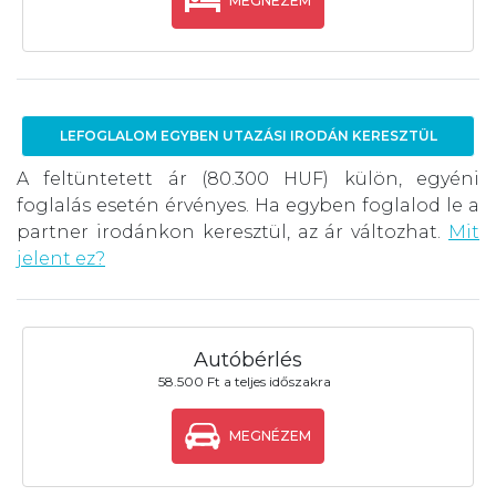
MEGNÉZEM
LEFOGLALOM EGYBEN UTAZÁSI IRODÁN KERESZTÜL
A feltüntetett ár (80.300 HUF) külön, egyéni
foglalás esetén érvényes. Ha egyben foglalod le a
partner irodánkon keresztül, az ár változhat.
Mit
jelent ez?
Autóbérlés
58.500 Ft a teljes időszakra
MEGNÉZEM