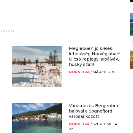
l
Meglepően jó síelési
lehetőség Norvégiában!
Olcsó repjegy, sípályák,
husky szán!
.
NORVÉGIA
/
MÁRCIUS 05.
Városnézés Bergenben,
i
hajóval a Sognefjord
városai között
NORVÉGIA
/
SZEPTEMBER
22.