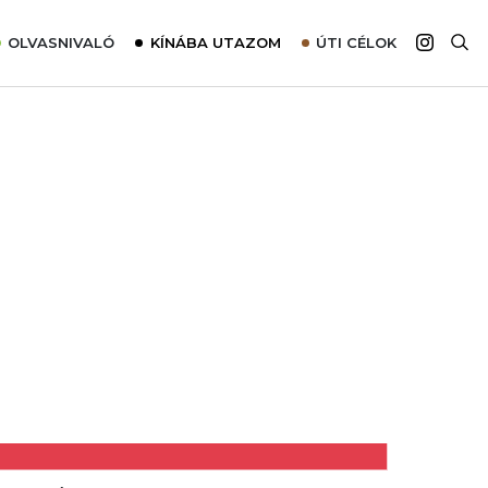
OLVASNIVALÓ
KÍNÁBA UTAZOM
ÚTI CÉLOK
Top 10 látnivalók térképpel
Európa
Tudnivalók az ajánlatok lefoglalásához
Ázsia
Tippek & Trükkök
Amerika
Utazómajom – CitySIM kártya a világutazóknak
Afrika
Interjú
Ausztrália
Élménybeszámolók
Szállodalátogatás
Sajtómegjelenések