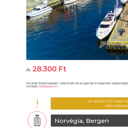
28.300
Ft
Ár:
Az árak folyamatosan változnak és az ajánlat kiírásanak időpontjáb
minket
Facebookon
!
!
Az ajánlat 240 napja ne
ezért célszer
Norvégia, Bergen