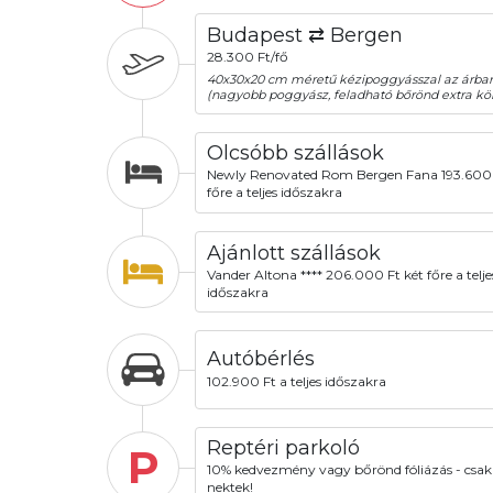
Budapest ⇄ Bergen
28.300 Ft/fő
40x30x20 cm méretű kézipoggyásszal az árba
(nagyobb poggyász, feladható bőrönd extra köl
Olcsóbb szállások
Newly Renovated Rom Bergen Fana 193.600 
főre a teljes időszakra
Ajánlott szállások
Vander Altona **** 206.000 Ft két főre a telje
időszakra
Autóbérlés
102.900 Ft a teljes időszakra
Reptéri parkoló
P
10% kedvezmény vagy bőrönd fóliázás - csak
nektek!