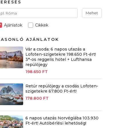
KERESÉS
Mehet
Ajánlatok
Cikkek
HASONLÓ AJÁNLATOK
Vár a csoda: 6 napos utazás a
Lofoten-szigetekre 198.650 Ft-ért!
3*-os reggelis hotel + Lufthansa
repülőjegy
198.650 FT
Retúr repülőjegy a csodás Lofoten-
szigetekre 67.800 Ft-ért!
178.800 FT
6 napos utazás Norvégiába 103.930
Ft-ért! Autóbérlési lehetőség!