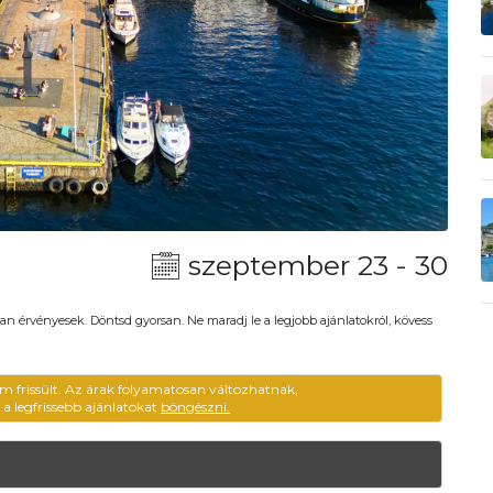
szeptember 23 - 30
an érvényesek. Döntsd gyorsan. Ne maradj le a legjobb ajánlatokról, kövess
m frissült. Az árak folyamatosan változhatnak,
ű a legfrissebb ajánlatokat
böngészni.