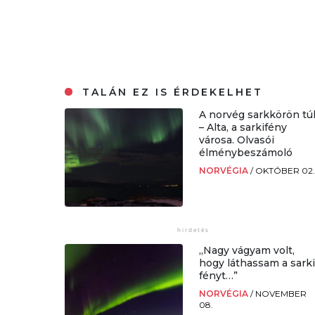
TALÁN EZ IS ÉRDEKELHET
A norvég sarkkörön tú
– Alta, a sarkifény
városa. Olvasói
élménybeszámoló
NORVÉGIA
/
OKTÓBER 02
„Nagy vágyam volt,
hogy láthassam a sark
fényt…”
NORVÉGIA
/
NOVEMBER
08.