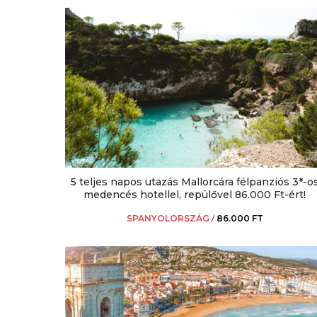
5 teljes napos utazás Mallorcára félpanziós 3*-o
medencés hotellel, repülővel 86.000 Ft-ért!
SPANYOLORSZÁG
/
86.000 FT