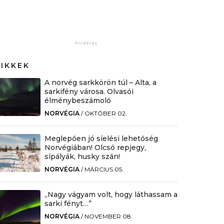
CIKKEK
A norvég sarkkörön túl – Alta, a
sarkifény városa. Olvasói
élménybeszámoló
NORVÉGIA
/
OKTÓBER 02.
Meglepően jó síelési lehetőség
Norvégiában! Olcsó repjegy,
sípályák, husky szán!
NORVÉGIA
/
MÁRCIUS 05.
„Nagy vágyam volt, hogy láthassam a
sarki fényt…”
NORVÉGIA
/
NOVEMBER 08.