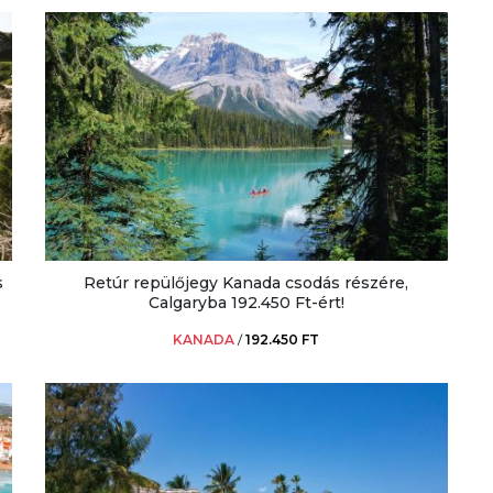
s
Retúr repülőjegy Kanada csodás részére,
Calgaryba 192.450 Ft-ért!
KANADA
/
192.450 FT