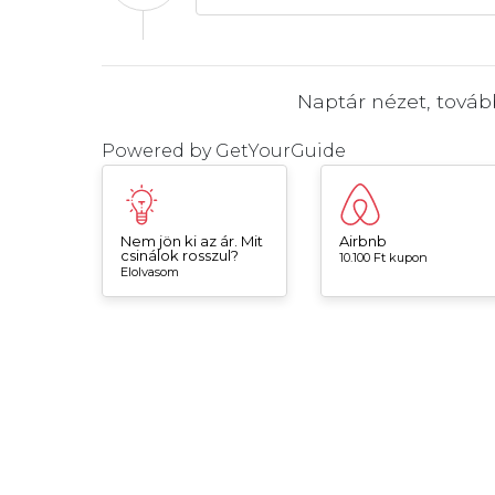
Naptár nézet, tová
Powered by
GetYourGuide
Nem jön ki az ár. Mit
Airbnb
csinálok rosszul?
10.100 Ft kupon
Elolvasom