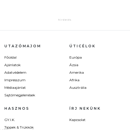
UTAZÓMAJOM
ÚTICÉLOK
Főoldal
Európa
Ajánlatok
Ázsia
Adatvédelem
Amerika
Impresszum
Afrika
Médiaajánlat
Ausztrália
Sajtómegjelenések
HASZNOS
ÍRJ NEKÜNK
GY.I.K.
Kapcsolat
Tippek & Trükkök