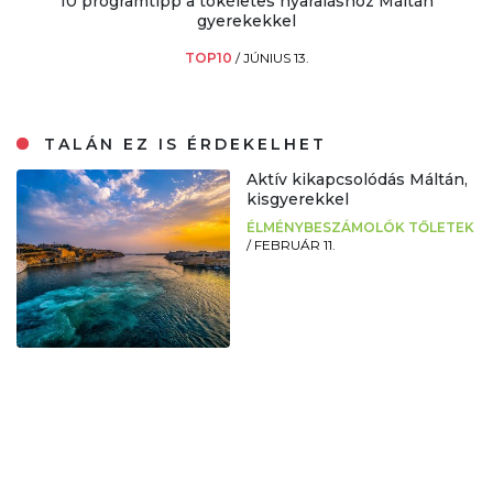
10 programtipp a tökéletes nyaraláshoz Máltán
gyerekekkel
TOP10
/
JÚNIUS 13.
TALÁN EZ IS ÉRDEKELHET
Aktív kikapcsolódás Máltán,
kisgyerekkel
ÉLMÉNYBESZÁMOLÓK TŐLETEK
/
FEBRUÁR 11.