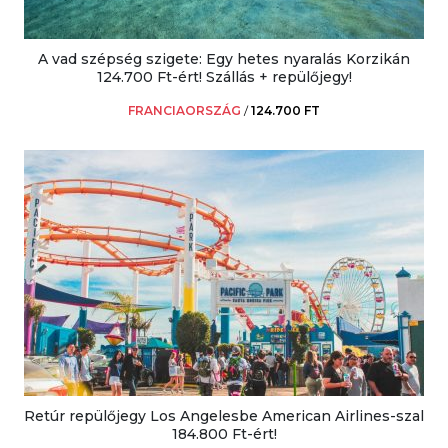
A vad szépség szigete: Egy hetes nyaralás Korzikán
124.700 Ft-ért! Szállás + repülőjegy!
FRANCIAORSZÁG
/
124.700 FT
Retúr repülőjegy Los Angelesbe American Airlines-szal
184.800 Ft-ért!