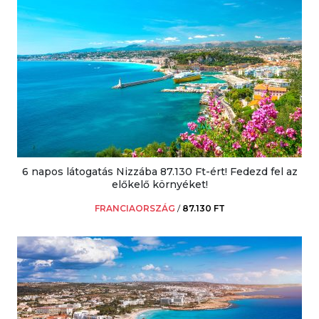
6 napos látogatás Nizzába 87.130 Ft-ért! Fedezd fel az
előkelő környéket!
FRANCIAORSZÁG
/
87.130 FT