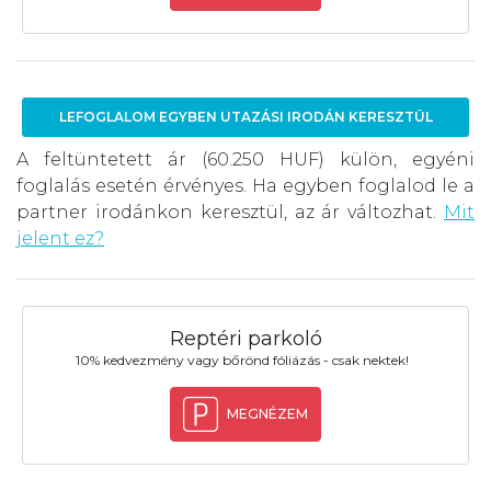
LEFOGLALOM EGYBEN UTAZÁSI IRODÁN KERESZTÜL
A feltüntetett ár (60.250 HUF) külön, egyéni
foglalás esetén érvényes. Ha egyben foglalod le a
partner irodánkon keresztül, az ár változhat.
Mit
jelent ez?
Reptéri parkoló
10% kedvezmény vagy bőrönd fóliázás - csak nektek!
MEGNÉZEM