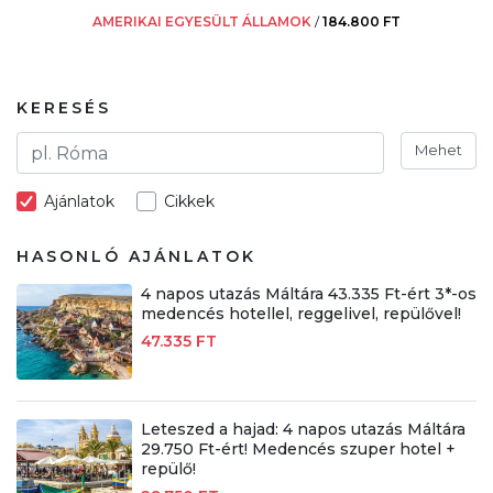
AMERIKAI EGYESÜLT ÁLLAMOK
/
184.800 FT
KERESÉS
Mehet
Ajánlatok
Cikkek
HASONLÓ AJÁNLATOK
4 napos utazás Máltára 43.335 Ft-ért 3*-os
medencés hotellel, reggelivel, repülővel!
47.335 FT
Leteszed a hajad: 4 napos utazás Máltára
29.750 Ft-ért! Medencés szuper hotel +
repülő!