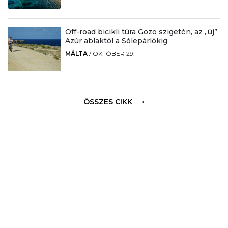
Off-road bicikli túra Gozo szigetén, az „új”
Azúr ablaktól a Sólepárlókig
MÁLTA
/
OKTÓBER 29.
ÖSSZES CIKK