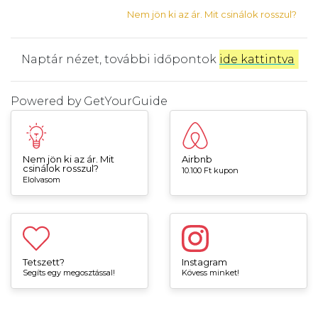
Nem jön ki az ár. Mit csinálok rosszul?
Naptár nézet, további időpontok
ide kattintva
.
Powered by
GetYourGuide
Nem jön ki az ár. Mit
Airbnb
csinálok rosszul?
10.100 Ft kupon
Elolvasom
Tetszett?
Instagram
Segíts egy megosztással!
Kövess minket!