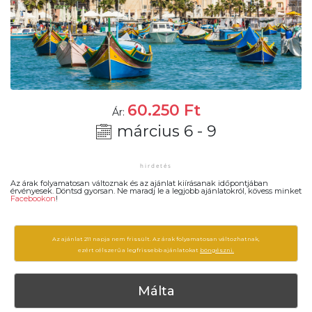
60.250
Ft
Ár:
március 6 - 9
Az árak folyamatosan változnak és az ajánlat kiírásanak időpontjában
érvényesek. Döntsd gyorsan. Ne maradj le a legjobb ajánlatokról, kövess minket
Facebookon
!
Az ajánlat 211 napja nem frissült. Az árak folyamatosan változhatnak,
ezért célszerű a legfrissebb ajánlatokat
böngészni.
Málta