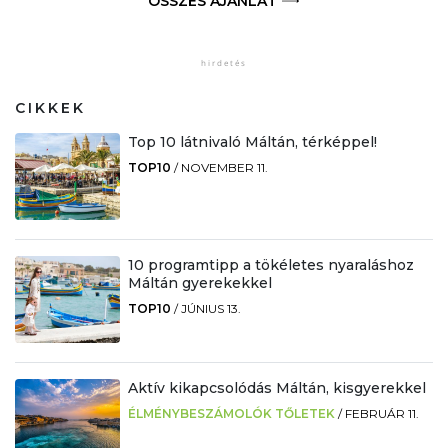
ÖSSZES AJÁNLAT
CIKKEK
Top 10 látnivaló Máltán, térképpel!
TOP10
/
NOVEMBER 11.
10 programtipp a tökéletes nyaraláshoz
Máltán gyerekekkel
TOP10
/
JÚNIUS 13.
Aktív kikapcsolódás Máltán, kisgyerekkel
ÉLMÉNYBESZÁMOLÓK TŐLETEK
/
FEBRUÁR 11.