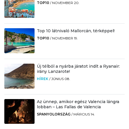
TOP10
/
NOVEMBER 20.
Top 10 látnivaló Mallorcán, térképpel!
TOP10
/
NOVEMBER 19.
Új télből a nyárba járatot indít a Ryanair:
irány Lanzarote!
HÍREK
/
JÚNIUS 08.
Az ünnep, amikor egész Valencia lángra
lobban – Las Fallas de Valencia
SPANYOLORSZÁG
/
MÁRCIUS 14.