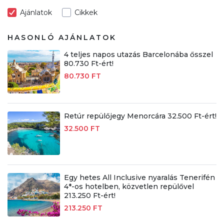
Ajánlatok
Cikkek
HASONLÓ AJÁNLATOK
4 teljes napos utazás Barcelonába ősszel
80.730 Ft-ért!
80.730 FT
Retúr repülőjegy Menorcára 32.500 Ft-ért!
32.500 FT
Egy hetes All Inclusive nyaralás Tenerifén
4*-os hotelben, közvetlen repülővel
213.250 Ft-ért!
213.250 FT