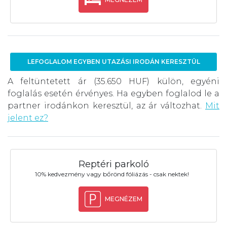
LEFOGLALOM EGYBEN UTAZÁSI IRODÁN KERESZTÜL
A feltüntetett ár (35.650 HUF) külön, egyéni
foglalás esetén érvényes. Ha egyben foglalod le a
partner irodánkon keresztül, az ár változhat.
Mit
jelent ez?
Reptéri parkoló
10% kedvezmény vagy bőrönd fóliázás - csak nektek!
MEGNÉZEM