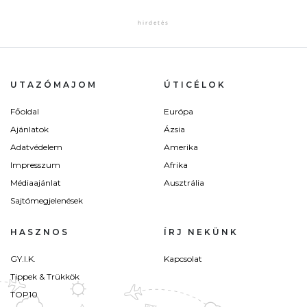
UTAZÓMAJOM
ÚTICÉLOK
Főoldal
Európa
Ajánlatok
Ázsia
Adatvédelem
Amerika
Impresszum
Afrika
Médiaajánlat
Ausztrália
Sajtómegjelenések
HASZNOS
ÍRJ NEKÜNK
GY.I.K.
Kapcsolat
Tippek & Trükkök
TOP10