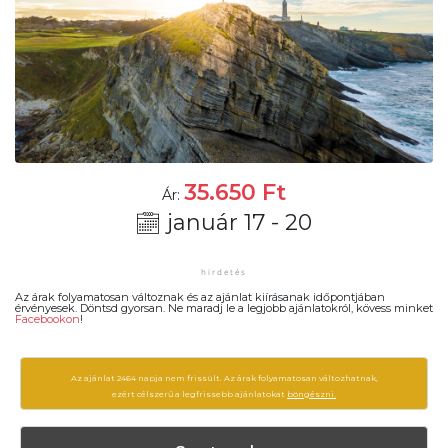
35.650
Ft
Ár:
január 17 - 20
Az árak folyamatosan változnak és az ajánlat kiírásanak időpontjában
érvényesek. Döntsd gyorsan. Ne maradj le a legjobb ajánlatokról, kövess minket
Facebookon
!
Az ajánlat 2464 napja nem frissült. Az árak folyamatosan változhatnak,
ezért célszerű a legfrissebb ajánlatokat
böngészni.