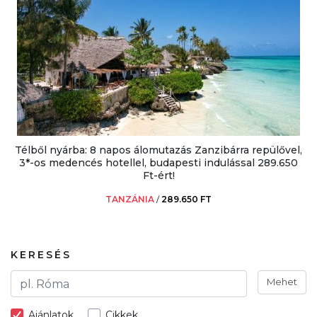
Télből nyárba: 8 napos álomutazás Zanzibárra repülővel,
3*-os medencés hotellel, budapesti indulással 289.650
Ft-ért!
TANZÁNIA
/
289.650 FT
KERESÉS
Mehet
Ajánlatok
Cikkek