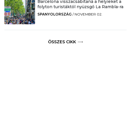
Barcelona visszacsábítaná a helyieket a
folyton turistáktól nyüzsgő La Rambla-ra
SPANYOLORSZÁG
/
NOVEMBER 02.
ÖSSZES CIKK