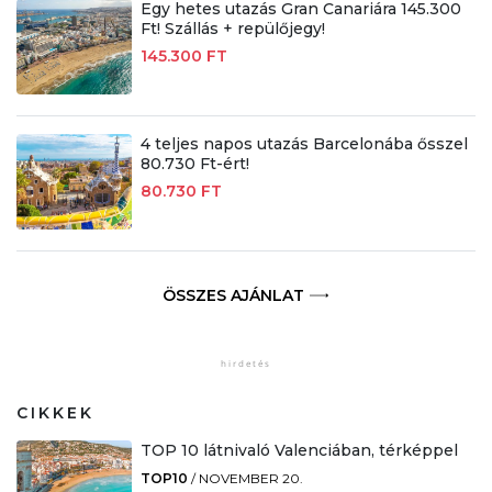
Egy hetes utazás Gran Canariára 145.300
Ft! Szállás + repülőjegy!
145.300 FT
4 teljes napos utazás Barcelonába ősszel
80.730 Ft-ért!
80.730 FT
ÖSSZES AJÁNLAT
CIKKEK
TOP 10 látnivaló Valenciában, térképpel
TOP10
/
NOVEMBER 20.