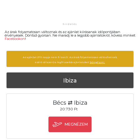
Az árak folyamatosan változnak és az ajánlat kiírásanak időpontjában
érvényesek. Döntsd gyorsan. Ne maradj le a legjobb ajánlatokról, kövess minket
Facebookon
!
Az ajánlat 2711 napja nem frissült. Az árak folyamatosan változhatnak,
ezért célszerű a legfrissebb ajánlatokat
böngészni.
Ibiza
Bécs ⇄ Ibiza
20.730 Ft
MEGNÉZEM