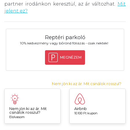
partner irodánkon keresztül, az ár változhat.
Mit
jelent ez?
Reptéri parkoló
10% kedvezmény vagy bőrönd fóliázás - csak nektek!
MEGNÉZEM
Nem jön ki az ár. Mit csinálok rosszul?
Nem jön ki az ár. Mit
Airbnb
csinálok rosszul?
10.100 Ft kupon
Elolvasom