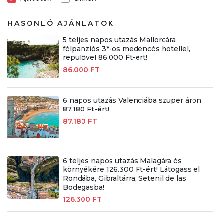
HASONLÓ AJÁNLATOK
5 teljes napos utazás Mallorcára
félpanziós 3*-os medencés hotellel,
repülővel 86.000 Ft-ért!
86.000 FT
6 napos utazás Valenciába szuper áron
87.180 Ft-ért!
87.180 FT
6 teljes napos utazás Malagára és
környékére 126.300 Ft-ért! Látogass el
Rondába, Gibraltárra, Setenil de las
Bodegasba!
126.300 FT