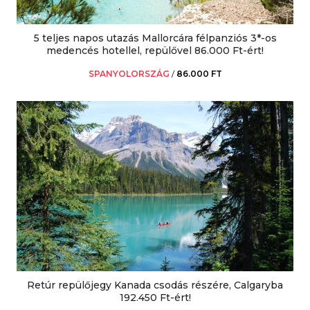
5 teljes napos utazás Mallorcára félpanziós 3*-os
medencés hotellel, repülővel 86.000 Ft-ért!
SPANYOLORSZÁG
/
86.000 FT
Retúr repülőjegy Kanada csodás részére, Calgaryba
192.450 Ft-ért!