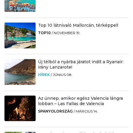
Top 10 látnivaló Mallorcán, térképpel!
TOP10
/
NOVEMBER 19.
Új télből a nyárba járatot indít a Ryanair:
irány Lanzarote!
HÍREK
/
JÚNIUS 08.
Az ünnep, amikor egész Valencia lángra
lobban – Las Fallas de Valencia
SPANYOLORSZÁG
/
MÁRCIUS 14.