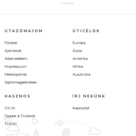
UTAZÓMAJOM
ÚTICÉLOK
Főoldal
Európa
Ajánlatok
Ázsia
Adatvédelem
Amerika
Impresszum
Afrika
Médiaajánlat
Ausztrália
Sajtómegjelenések
HASZNOS
ÍRJ NEKÜNK
GY.I.K.
Kapcsolat
Tippek & Trükkök
TOP10