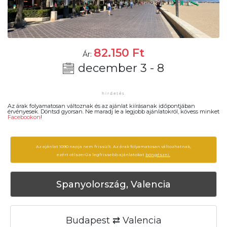
82.150
Ft
Ár:
december 3 - 8
Az árak folyamatosan változnak és az ajánlat kiírásanak időpontjában
érvényesek. Döntsd gyorsan. Ne maradj le a legjobb ajánlatokról, kövess minket
Facebookon
!
Az ajánlat 1090 napja nem frissült. Az árak folyamatosan változhatnak,
ezért célszerű a legfrissebb ajánlatokat
böngészni.
Spanyolország, Valencia
Budapest ⇄ Valencia