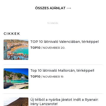
ÖSSZES AJÁNLAT
CIKKEK
TOP 10 látnivaló Valenciában, térképpel
TOP10
/
NOVEMBER 20.
Top 10 látnivaló Mallorcán, térképpel!
TOP10
/
NOVEMBER 19.
Új télből a nyárba járatot indít a Ryanair:
irány Lanzarote!