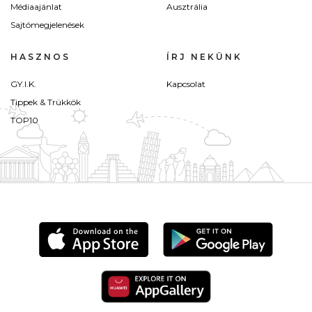
Médiaajánlat
Ausztrália
Sajtómegjelenések
HASZNOS
ÍRJ NEKÜNK
GY.I.K.
Kapcsolat
Tippek & Trükkök
TOP10