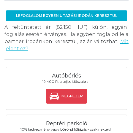
LEFOGLALOM EGYBEN UTAZÁSI IRODÁN KERESZTÜL
A feltüntetett ár (82.150 HUF) külön, egyéni
foglalás esetén érvényes. Ha egyben foglalod le a
partner irodánkon keresztül, az ár változhat.
Mit
jelent ez?
Autóbérlés
19.400 Ft a teljes időszakra
MEGNÉZEM
Reptéri parkoló
10% kedvezmény vagy bőrönd fóliázás - csak nektek!