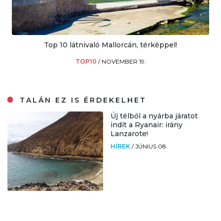
Top 10 látnivaló Mallorcán, térképpel!
TOP10
/
NOVEMBER 19.
TALÁN EZ IS ÉRDEKELHET
Új télből a nyárba járatot
indít a Ryanair: irány
Lanzarote!
HÍREK
/
JÚNIUS 08.