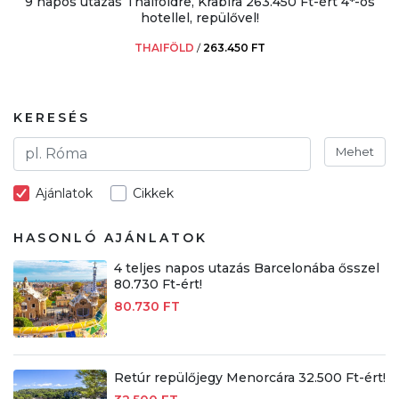
9 napos utazás Thaiföldre, Krabira 263.450 Ft-ért 4*-os
hotellel, repülővel!
THAIFÖLD
/
263.450 FT
KERESÉS
Mehet
Ajánlatok
Cikkek
HASONLÓ AJÁNLATOK
4 teljes napos utazás Barcelonába ősszel
80.730 Ft-ért!
80.730 FT
Retúr repülőjegy Menorcára 32.500 Ft-ért!