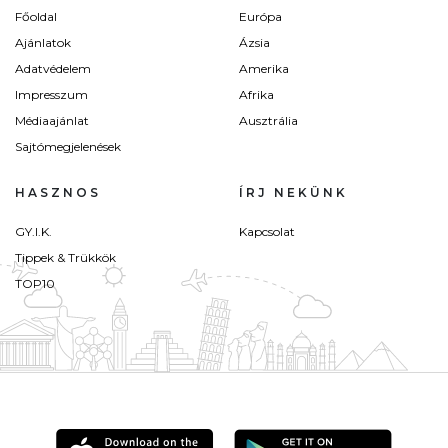
Főoldal
Európa
Ajánlatok
Ázsia
Adatvédelem
Amerika
Impresszum
Afrika
Médiaajánlat
Ausztrália
Sajtómegjelenések
HASZNOS
ÍRJ NEKÜNK
GY.I.K.
Kapcsolat
Tippek & Trükkök
TOP10