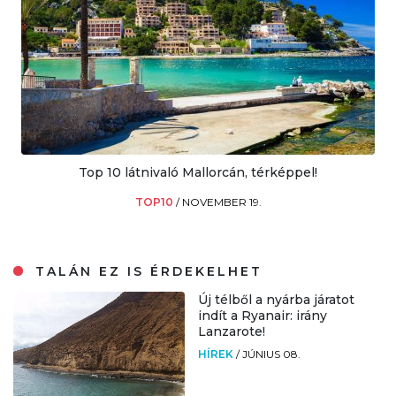
Top 10 látnivaló Mallorcán, térképpel!
TOP10
/
NOVEMBER 19.
TALÁN EZ IS ÉRDEKELHET
Új télből a nyárba járatot
indít a Ryanair: irány
Lanzarote!
HÍREK
/
JÚNIUS 08.