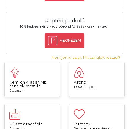
Reptéri parkoló
10% kedvezmény vagy bőrönd fóliázás - csak nektek!
MEGNÉZEM
Nem jön ki az ár. Mit csinálok rosszul?
Nem jön ki az ár. Mit
Airbnb
csinálok rosszul?
10.100 Ft kupon
Elolvasom
Mi is az a tagsági?
Tetszett?
Elolvasom
Segíts egy megosztással!