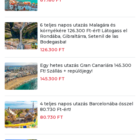
87.180 FT
6 teljes napos utazás Malagára és
környékére 126.300 Ft-ért! Látogass el
Rondába, Gibraltárra, Setenil de las
Bodegasba!
126.300 FT
Egy hetes utazás Gran Canariára 145.300
Ft! Szállás + repülőjegy!
145.300 FT
4 teljes napos utazás Barcelonába ősszel
80.730 Ft-ért!
80.730 FT