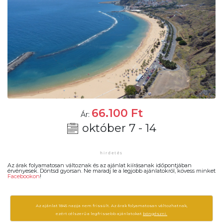
66.100
Ft
Ár:
október 7 - 14
Az árak folyamatosan változnak és az ajánlat kiírásanak időpontjában
érvényesek. Döntsd gyorsan. Ne maradj le a legjobb ajánlatokról, kövess minket
Facebookon
!
Az ajánlat 1845 napja nem frissült. Az árak folyamatosan változhatnak,
ezért célszerű a legfrissebb ajánlatokat
böngészni.