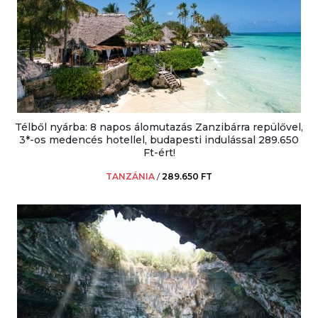
Télből nyárba: 8 napos álomutazás Zanzibárra repülővel,
3*-os medencés hotellel, budapesti indulással 289.650
Ft-ért!
TANZÁNIA
/
289.650 FT